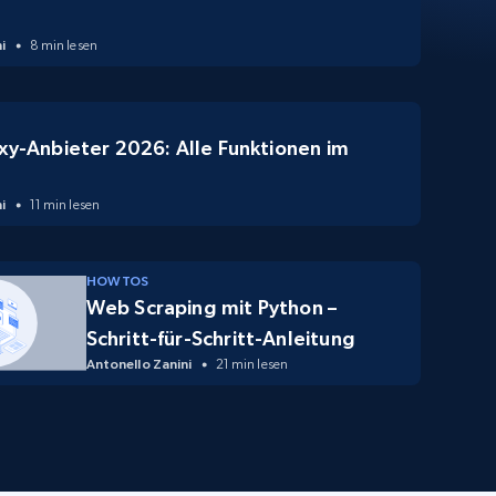
i
8 min lesen
xy-Anbieter 2026: Alle Funktionen im
i
11 min lesen
HOW TOS
Web Scraping mit Python –
Schritt-für-Schritt-Anleitung
Antonello Zanini
21 min lesen