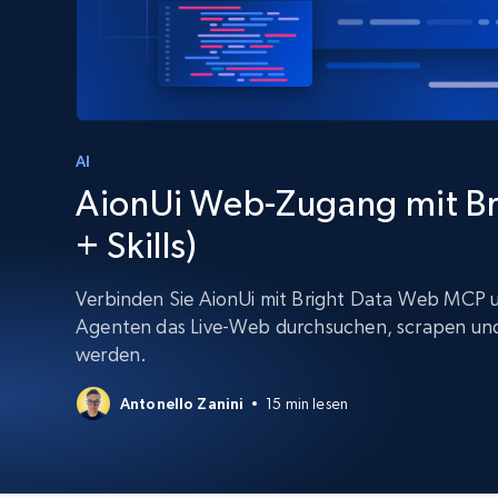
Skalieren Sie Scraping-Browser mit
integriertem Entsperren und Hosting
PROXY-INFRASTRUKTUR
Residential proxys
Beginnt bei
$5
$2.5/G
50% OFF
Beginnt bei
ISP proxys
PROXY-INFRASTRUKTUR
$1.3/IP
AI
AionUi Web-Zugang mit B
Residential proxys
50% OFF
400M+ globale IPs von echten Peer-
+ Skills)
Geräten
Datacenter proxys
Verbinden Sie AionUi mit Bright Data Web MCP un
Schnelle, zuverlässige Proxys für
Agenten das Live-Web durchsuchen, scrapen und
effiziente Datenextraktion
werden.
Antonello Zanini
15 min lesen