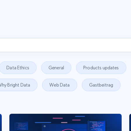
Data Ethics
General
Products updates
hy Bright Data
Web Data
Gastbeitrag