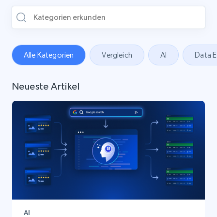
Alle Kategorien
Vergleich
AI
Data E
Neueste Artikel
AI