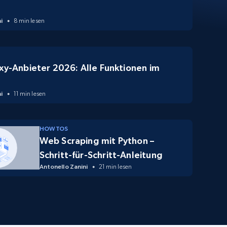
i
8 min lesen
xy-Anbieter 2026: Alle Funktionen im
i
11 min lesen
HOW TOS
Web Scraping mit Python –
Schritt-für-Schritt-Anleitung
Antonello Zanini
21 min lesen