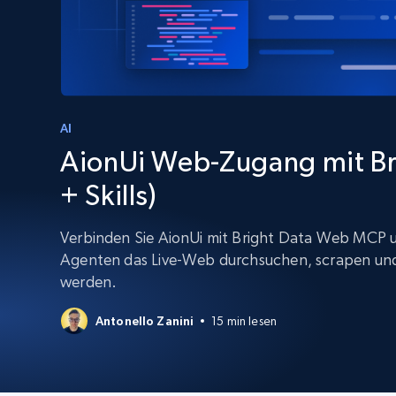
Skalieren Sie Scraping-Browser mit
integriertem Entsperren und Hosting
PROXY-INFRASTRUKTUR
Residential proxys
Beginnt bei
$5
$2.5/G
50% OFF
Beginnt bei
ISP proxys
PROXY-INFRASTRUKTUR
$1.3/IP
AI
AionUi Web-Zugang mit B
Residential proxys
50% OFF
400M+ globale IPs von echten Peer-
+ Skills)
Geräten
Datacenter proxys
Verbinden Sie AionUi mit Bright Data Web MCP un
Schnelle, zuverlässige Proxys für
Agenten das Live-Web durchsuchen, scrapen und
effiziente Datenextraktion
werden.
Antonello Zanini
15 min lesen