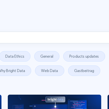
Data Ethics
General
Products updates
hy Bright Data
Web Data
Gastbeitrag