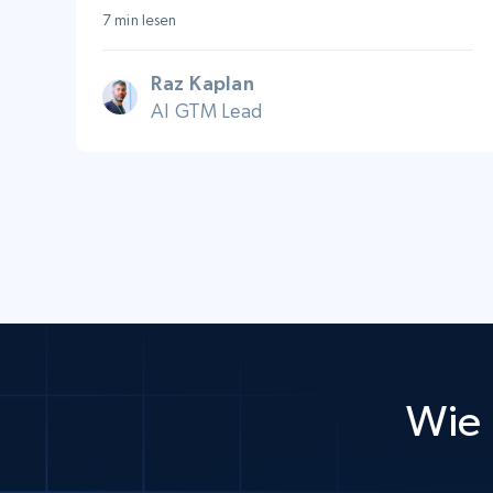
7 min lesen
Raz Kaplan
AI GTM Lead
Wie 