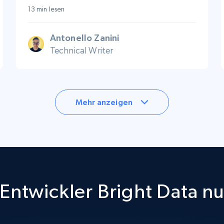
13 min lesen
Antonello Zanini
Technical Writer
Mehr anzeigen
Entwickler Bright Data n