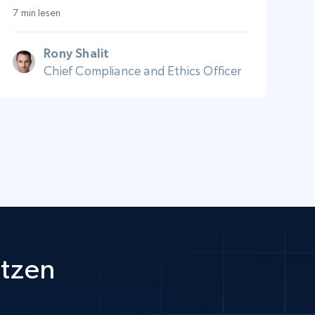
7 min lesen
Rony Shalit
Chief Compliance and Ethics Officer
utzen