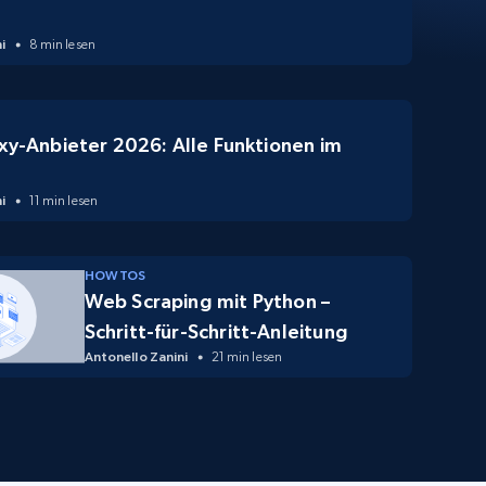
i
8 min lesen
xy-Anbieter 2026: Alle Funktionen im
i
11 min lesen
HOW TOS
Web Scraping mit Python –
Schritt-für-Schritt-Anleitung
Antonello Zanini
21 min lesen