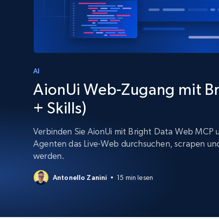
Skalieren Sie Scraping-Browser mit
integriertem Entsperren und Hosting
PROXY-INFRASTRUKTUR
Residential proxys
Beginnt bei
$5
$2.5/G
50% OFF
Beginnt bei
ISP proxys
PROXY-INFRASTRUKTUR
$1.3/IP
AI
AionUi Web-Zugang mit B
Residential proxys
50% OFF
400M+ globale IPs von echten Peer-
+ Skills)
Geräten
Datacenter proxys
Verbinden Sie AionUi mit Bright Data Web MCP un
Schnelle, zuverlässige Proxys für
Agenten das Live-Web durchsuchen, scrapen und
effiziente Datenextraktion
werden.
Antonello Zanini
15 min lesen