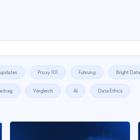
 updates
Proxy 101
Fuhrung
Bright Data
eitrag
Vergleich
AI
Data Ethics