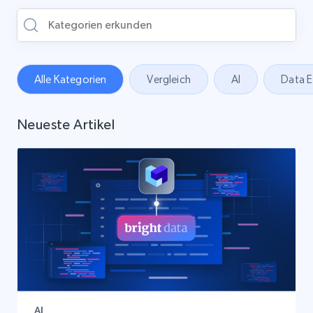
Alle Kategorien
Vergleich
AI
Data E
Neueste Artikel
AI