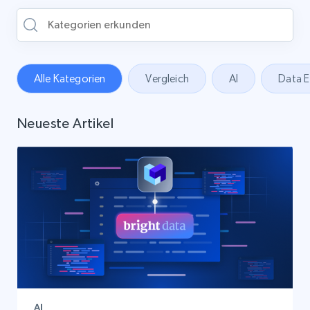
Alle Kategorien
Vergleich
AI
Data E
Neueste Artikel
AI