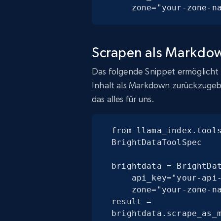
    zone="your-zone-n
Scrapen als Markdo
Das folgende Snippet ermöglicht e
Inhalt als Markdown zurückzuge
das alles für uns.
from llama_index.tools
BrightDataToolSpec

brightdata = BrightDat
    api_key="your-api-key",

    zone="your-zone-name")

result = 
brightdata.scrape_as_