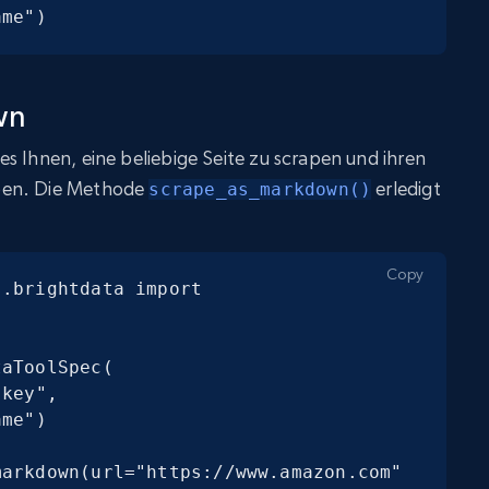
ame")
wn
s Ihnen, eine beliebige Seite zu scrapen und ihren
ben. Die Methode
erledigt
scrape_as_markdown()
Copy
.brightdata import 
aToolSpec(

markdown(url="https://www.amazon.com"