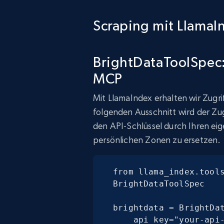
Scraping mit LlamaI
BrightDataToolSpec:
MCP
Mit LlamaIndex erhalten wir Zugrif
folgenden Ausschnitt wird der Zugr
den API-Schlüssel durch Ihren e
persönlichen Zonen zu ersetzen.
from llama_index.tools
BrightDataToolSpec

brightdata = BrightDat
    api_key="your-api-key",
