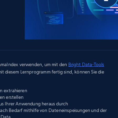
LinkedIn
E-Commerce
Soziale Medien
Immobilie
Videos
Data Firehose
Real-time web data, delivered as it’s
Beginnt bei
Datacenter proxys
collected
$0.9/IP
B
ISP proxys
Über 700.000 vollständig konforme
statische Privatanwender-Proxys
LlamaIndex verwenden, um mit den
Bright Data-Tools
it diesem Lernprogramm fertig sind, können Sie die
n extrahieren
en erstellen
us Ihrer Anwendung heraus durch
ch Bedarf mithilfe von Dateneinspeisungen und der
 Data