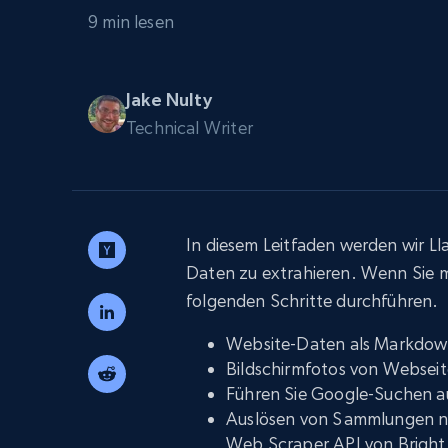
Skalieren Sie Scraping-Browser mit
integriertem Entsperren und Hosting
PROXY-INFRASTRUKTUR
9 min lesen
Residential proxys
Beginnt bei
$5
$2.5/G
50% OFF
Jake Nulty
Technical Writer
Beginnt bei
ISP proxys
PROXY-INFRASTRUKTUR
$1.3/IP
Residential proxys
50% OFF
400M+ globale IPs von echten Peer-
Geräten
In diesem Leitfaden werden wir 
Datacenter proxys
Daten zu extrahieren. Wenn Sie m
Schnelle, zuverlässige Proxys für
effiziente Datenextraktion
folgenden Schritte durchführen.
Website-Daten als Markdow
Bildschirmfotos von Webseit
Führen Sie Google-Suchen a
Auslösen von Sammlungen na
Web Scraper API von Bright