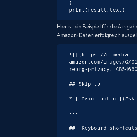
)

print(result.text)
Hier ist ein Beispiel für die Ausg
Amazon-Daten erfolgreich ausgel
![](https://m.media-
amazon.com/images/G/0
reorg-privacy._CB54680
## Skip to

* [ Main content](#ski
---

##  Keyboard shortcuts