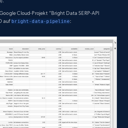
).
s Google Cloud-Projekt “Bright Data SERP-API
ID auf
:
bright-data-pipeline