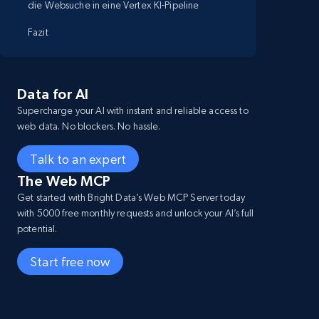
die Websuche in eine Vertex KI-Pipeline
Fazit
Data for AI
Supercharge your AI with instant and reliable access to
web data. No blockers. No hassle.
Talk to an expert
The Web MCP
Get started with Bright Data’s Web MCP Server today
with 5000 free monthly requests and unlock your AI’s full
potential.
Start free now