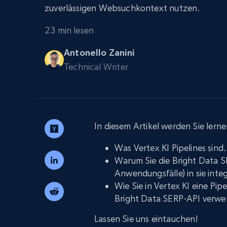
Skalieren Sie Scraping-Browser mit
zuverlässigen Websuchkontext nutzen.
integriertem Entsperren und Hosting
PROXY-INFRASTRUKTUR
23 min lesen
Residential proxys
Beginnt bei
$5
$2.5/G
50% OFF
Antonello Zanini
Beginnt bei
Technical Writer
ISP proxys
PROXY-INFRASTRUKTUR
$1.3/IP
Residential proxys
50% OFF
400M+ globale IPs von echten Peer-
Geräten
In diesem Artikel werden Sie lerne
Datacenter proxys
Schnelle, zuverlässige Proxys für
Was Vertex KI Pipelines sind.
effiziente Datenextraktion
Warum Sie die Bright Data S
Anwendungsfälle) in sie inte
Wie Sie in Vertex KI eine Pip
Bright Data SERP-API verwe
Lassen Sie uns eintauchen!