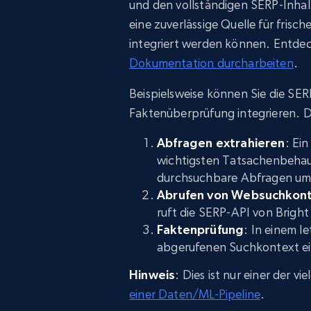
und den vollständigen SERP-Inhal
eine zuverlässige Quelle für frisc
integriert werden können. Entdeck
Dokumentation durcharbeiten
.
Beispielsweise können Sie die SERP-
Faktenüberprüfung integrieren. Di
Abfragen extrahieren
: Ein
wichtigsten Tatsachenbehau
durchsuchbare Abfragen um
Abrufen von Websuchkon
ruft die SERP-API von Bright
Faktenprüfung
: In einem l
abgerufenen Suchkontext ein
Hinweis
: Dies ist nur einer der v
einer Daten/ML-Pipeline
.