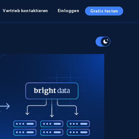
Vertrieb kontaktieren
Einloggen
Gratis testen
EN UND ERKENNTNISSE
EN UND ERKENNTNISSE
SSOURCEN
UNTERNEHMEN
Startup Program
Retail Intelligence
Beginnt bei
NEW
Einzelhandels Insights
$2000/mo
Erhalten Sie E‑Commerce‑Einblicke in
Echtzeit und KI‑gestützte Empfehlungen
Partnerprogramm
Demo Agents
Managed Data
Beginnt bei
Managed Data Services
$1500/mo
Acquisition
Vertrauenszentrum
Maßgeschneiderte Datenerfassung auf
Integrations
Unternehmensebene
SDK Bright
Deep Lookup
BETA
Komplexe Abfragen auf
Bright Initiative
Webdaten