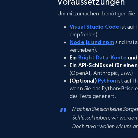
Voraussetzungen
Um mitzumachen, benötigen Sie:
Visual Studio Code
ist auf
empfohlen).
Node.js und npm
sind inst
vertrieben).
Ein
Bright Data-Konto
und 
Ein API-Schlüssel für eine
(OpenAI, Anthropic, usw.)
(Optional)
Python
ist auf I
wenn Sie das Python-Beispie
des Tests generiert.
Machen Sie sich keine Sorgen
Schlüssel haben, wir werden d
Doch zuvor wollen wir uns a