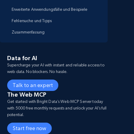
Erweiterte Anwendungsfälle und Beispiele
Fehlersuche und Tipps
Zusammenfassung
Data for AI
Supercharge your AI with instant and reliable access to
web data. No blockers. No hassle.
Talk to an expert
The Web MCP
Get started with Bright Data’s Web MCP Server today
with 5000 free monthly requests and unlock your AI’s full
potential.
Start free now