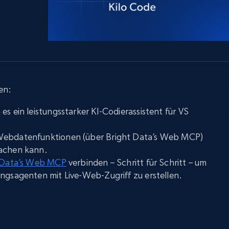
Datacenter proxys
collected
$0.9/IP
B
ISP proxys
Über 700.000 vollständig konforme
statische Privatanwender-Proxys
en:
es ein leistungsstarker KI-Codierassistent für VS
Webdatenfunktionen (über Bright Data’s Web MCP)
machen kann.
 Data’s Web MCP
verbinden – Schritt für Schritt – um
ngsagenten mit Live-Web-Zugriff zu erstellen.