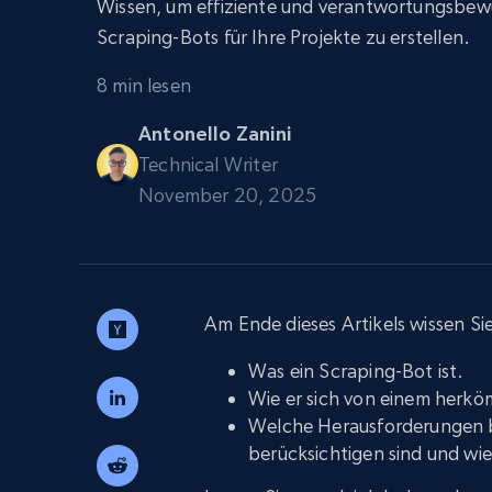
Skalieren Sie Scraping-Browser mit
Wissen, um effiziente und verantwortungsbew
integriertem Entsperren und Hosting
PROXY-INFRASTRUKTUR
Scraping-Bots für Ihre Projekte zu erstellen.
Residential proxys
Beginnt bei
8 min lesen
$5
$2.5/G
50% OFF
Antonello Zanini
Beginnt bei
ISP proxys
PROXY-INFRASTRUKTUR
$1.3/IP
Technical Writer
November 20, 2025
Residential proxys
50% OFF
400M+ globale IPs von echten Peer-
Geräten
Datacenter proxys
Schnelle, zuverlässige Proxys für
Am Ende dieses Artikels wissen Si
effiziente Datenextraktion
Was ein Scraping-Bot ist.
Wie er sich von einem herkö
Welche Herausforderungen be
berücksichtigen sind und wi