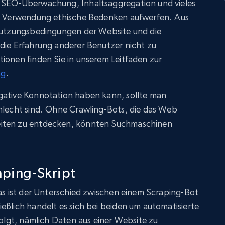
, SEO-Überwachung, Inhaltsaggregation und vieles
re Verwendung ethische Bedenken aufwerfen. Aus
 Nutzungsbedingungen der Website und die
 die Erfahrung anderer Benutzer nicht zu
ionen finden Sie in unserem Leitfaden zur
ng
.
gative Konnotation haben kann, sollte man
chlecht sind. Ohne Crawling-Bots, die das Web
eiten zu entdecken, könnten Suchmaschinen
aping-Skript
Was ist der Unterschied zwischen einem Scraping-Bot
eßlich handelt es sich bei beiden um automatisierte
folgt, nämlich Daten aus einer Website zu