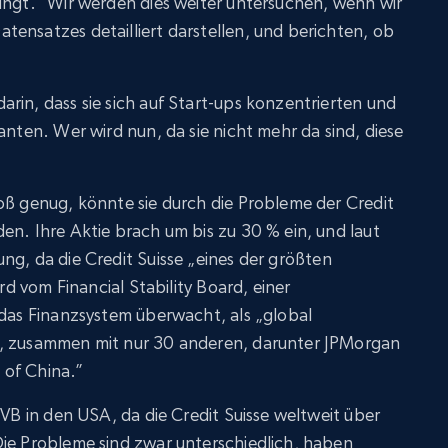
ingt.” Wir werden dies weiter untersuchen, wenn wir
ensatzes detailliert darstellen, und berichten, ob
rin, dass sie sich auf Start-ups konzentrierten und
anten. Wer wird nun, da sie nicht mehr da sind, diese
oß genug, könnte sie durch die Probleme der Credit
en. Ihre Aktie brach um bis zu 30 % ein, und laut
ung, da die Credit Suisse „eines der größten
ird vom Financial Stability Board, einer
 das Finanzsystem überwacht, als „global
t, zusammen mit nur 30 anderen, darunter JPMorgan
 of China.”
SVB in den USA, da die Credit Suisse weltweit über
Die Probleme sind zwar unterschiedlich, haben