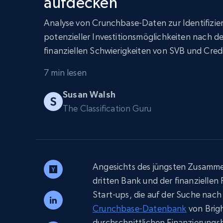
aufdecken
Skalieren Sie Scraping-Browser mit
integriertem Entsperren und Hosting
PROXY-INFRASTRUKTUR
Analyse von Crunchbase-Daten zur Identifizie
Residential proxys
potenzieller Investitionsmöglichkeiten nach d
Beginnt bei
$5
$2.5/G
50% OFF
finanziellen Schwierigkeiten von SVB und Credi
Beginnt bei
ISP proxys
PROXY-INFRASTRUKTUR
$1.3/IP
7 min lesen
Susan Walsh
Residential proxys
50% OFF
400M+ globale IPs von echten Peer-
The Classification Guru
Geräten
Datacenter proxys
Schnelle, zuverlässige Proxys für
effiziente Datenextraktion
Angesichts des jüngsten Zusamme
dritten Bank und der finanziellen 
Start-ups, die auf der Suche nach 
Crunchbase-Datenbank
von Brigh
durchschnittlichen Finanzierungs