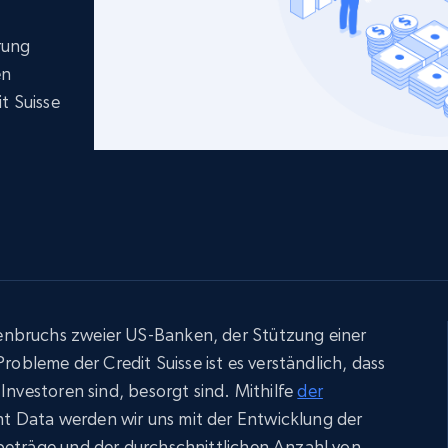
LinkedIn
E-Commerce
Soziale Medien
Immobilie
Videos
rung
Data Firehose
Real-time web data, delivered as it’s
Beginnt bei
en
Datacenter proxys
collected
$0.9/IP
B
t Suisse
ISP proxys
Über 700.000 vollständig konforme
statische Privatanwender-Proxys
nbruchs zweier US-Banken, der Stützung einer
Probleme der Credit Suisse ist es verständlich, dass
Investoren sind, besorgt sind. Mithilfe
der
t Data werden wir uns mit der Entwicklung der
beträge und der durchschnittlichen Anzahl von