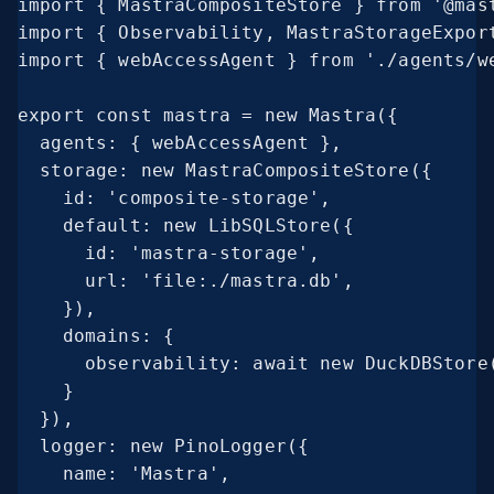
import { MastraCompositeStore } from '@mast
import { Observability, MastraStorageExpor
import { webAccessAgent } from './agents/we
export const mastra = new Mastra({

  agents: { webAccessAgent },

  storage: new MastraCompositeStore({

    id: 'composite-storage',

    default: new LibSQLStore({

      id: 'mastra-storage',

      url: 'file:./mastra.db',

    }),

    domains: {

      observability: await new DuckDBStore(
    }

  }),

  logger: new PinoLogger({

    name: 'Mastra',
