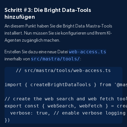
Schritt #3: Die Bright Data-Tools
hinzufügen
An diesem Punkt haben Sie die Bright Data Mastra-Tools
installiert. Nun müssen Sie sie konfigurieren und Ihrem KI-
Agenten zugänglich machen.
Erstellen Sie dazu eine neue Datei
web-access.ts
innerhalb von
src/mastra/tools/
:
// src/mastra/tools/web-access.ts

import { createBrightDataTools } from '@mas
// create the web search and web fetch tool
export const { webSearch, webFetch } = crea
  verbose: true, // enable verbose logging 
})