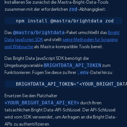
Installieren Sie zunächst die Mastra-Bright-Data-Tools
zusammen mit der erforderlichen
zod
-Abhängigkeit:
npm install @mastra/brightdata zod
Das
@mastra/brightdata
-Paket umschließt das
Bright
Data JavaScript SDK
und stellt
seine Methoden für Scraping
und Websuche
als Mastra-kompatible Tools bereit.
Das Bright Data JavaScript SDK benötigt die
Umgebungsvariable
BRIGHTDATA_API_TOKEN
zum
Funktionieren. Fügen Sie diese zu Ihrer
.env
-Datei hinzu:
BRIGHTDATA_API_TOKEN="<YOUR_BRIGHT_DAT
Ersetzen Sie den Platzhalter
<YOUR_BRIGHT_DATA_API_KEY>
durch Ihren
tatsächlichen Bright Data-API-Schlüssel. Der API-Schlüssel
wird vom SDK verwendet, um Anfragen an die Bright Data-
APIs zu authentifizieren.