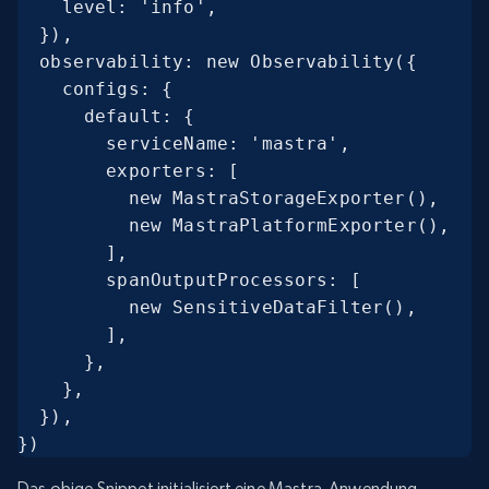
    level: 'info',

  }),

  observability: new Observability({

    configs: {

      default: {

        serviceName: 'mastra',

        exporters: [

          new MastraStorageExporter(),

          new MastraPlatformExporter(),

        ],

        spanOutputProcessors: [

          new SensitiveDataFilter(),

        ],

      },

    },

  }),

})
Das obige Snippet initialisiert eine Mastra-Anwendung,