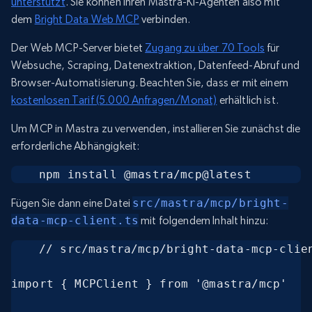
unterstützt
. Sie können Ihren Mastra-KI-Agenten also mit
dem
Bright Data Web MCP
verbinden.
Der Web MCP-Server bietet
Zugang zu über 70 Tools
für
Websuche, Scraping, Datenextraktion, Datenfeed-Abruf und
Browser-Automatisierung. Beachten Sie, dass er mit einem
kostenlosen Tarif (5.000 Anfragen/Monat)
erhältlich ist.
Um MCP in Mastra zu verwenden, installieren Sie zunächst die
erforderliche Abhängigkeit:
npm install @mastra/mcp@latest
Fügen Sie dann eine Datei
src/mastra/mcp/bright-
data-mcp-client.ts
mit folgendem Inhalt hinzu:
// src/mastra/mcp/bright-data-mcp-clien
import { MCPClient } from '@mastra/mcp'
