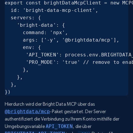
export const brightDataMcpClient = new MCPC
  id: 'bright-data-mcp-client',

  servers: {

    'bright-data': {

      command: 'npx',

      args: ['-y', '@brightdata/mcp'],

      env: {

       'API_TOKEN': process.env.BRIGHTDATA_
       'PRO_MODE': 'true' // remove to enab
      },

    },

  },

})
Hierdurch wird der Bright Data MCP über das
@brightdata/mcp
-Paket gestartet. Der Server
authentifiziert die Verbindung zu Ihrem Konto mithilfe der
Umgebungsvariable
API_TOKEN
, die über