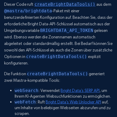
Dieser Code ruft
createBrightDataTools()
aus dem
@mastra/brightdata
-Paket mit einer
benutzerdefinierten Konfiguration auf. Beachten Sie, dass der
erforderliche Bright Data-API-Schlüssel automatisch aus der
Umgebungsvariable
BRIGHTDATA_API_TOKEN
gelesen
wird. Ebenso werden die Zonennamen automatisch
abgeleitet oder standardmäßig erstellt. Bei Bedarf können Sie
sowohl den API-Schlüssel als auch die Zonen über zusätzliche
Optionen in
createBrightDataTools()
explizit
konfigurieren.
Die Funktion
createBrightDataTools()
generiert
zwei Mastra-kompatible Tools:
webSearch
: Verwendet
Bright Data’s SERP API
, um
Ihrem KI-Agenten Websuchfunktionen zu ermöglichen.
webFetch
: Ruft
Bright Data’s Web Unlocker API
auf,
um Inhalte von beliebigen Webseiten abzurufen und zu
scrapen.