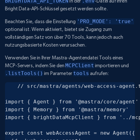
BRIGHTDATA_API_TOKEN
in der
.env
-Datei auf Ihren
Bright Data-API-Schlüssel gesetzt werden sollte.
Beachten Sie, dass die Einstellung
'PRO_MODE': 'true'
optional ist. Wenn aktiviert, bietet sie Zugang zum
vollständigen Satz von über 70 Tools, kann jedoch auch
nutzungsbasierte Kosten verursachen.
Verwenden Sie in Ihrer Mastra-Agentendatei Tools eines
MCP-Servers, indem Sie den
MCPClient
importieren und
.listTools()
im Parameter
tools
aufrufen:
// src/mastra/agents/web-access-agent.t
import { Agent } from '@mastra/core/agent'

import { Memory } from '@mastra/memory'

import { brightDataMcpClient } from '../mcp
export const webAccessAgent = new Agent({
