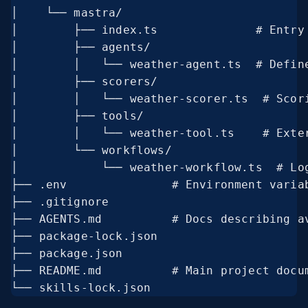
│    └── mastra/

│        ├── index.ts              # Entry 
│        ├── agents/

│        │   └── weather-agent.ts  # Define
│        ├── scorers/

│        │   └── weather-scorer.ts  # Scori
│        ├── tools/

│        │   └── weather-tool.ts    # Exter
│        └── workflows/

│            └── weather-workflow.ts  # Log
├── .env               # Environment variab
├── .gitignore            

├── AGENTS.md          # Docs describing av
├── package-lock.json     

├── package.json          

├── README.md          # Main project docum
└── skills-lock.json  