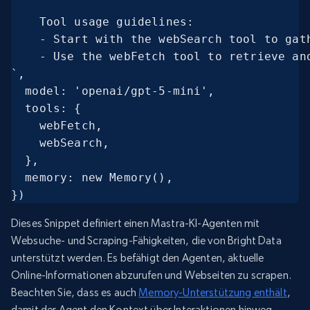
    Tool usage guidelines:

    - Start with the webSearch tool to gath
    - Use the webFetch tool to retrieve an
`,

  model: 'openai/gpt-5-mini',

  tools: {

    webFetch,

    webSearch,

  },

  memory: new Memory(),

})
Dieses Snippet definiert einen Mastra-KI-Agenten mit
Websuche- und Scraping-Fähigkeiten, die von Bright Data
unterstützt werden. Es befähigt den Agenten, aktuelle
Online-Informationen abzurufen und Webseiten zu scrapen.
Beachten Sie, dass es auch
Memory-Unterstützung enthält
,
damit der Agent den Kontext über Interaktionen hinweg