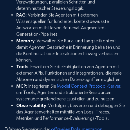
Verzweigungen, parallelen Schritten und
deterministischer Steuerungslogik.
RAG
: Verbinden Sie Agenten mit externen
Wissensquellen für fundierte, kontextbewusste
Antworten mithilfe von Retrieval-Augmented-
Generation-Pipelines.
Memory
: Verwalten Sie Kurz- und Langzeitkontext,
damit Agenten Gespräche in Erinnerung behalten und
die Kontinuität über Interaktionen hinweg verbessern
können.
Tools
: Erweitern Sie die Fähigkeiten von Agenten mit
externen APIs, Funktionen und Integrationen, die reale
Aktionen und dynamischen Datenzugriff ermöglichen.
MCP:
Integrieren Sie
Model Context Protocol-Server
,
um Tools, Agenten und strukturierte Ressourcen
systemübergreifend bereitzustellen und zu nutzen.
Observability
: Verfolgen, bewerten und debuggen Sie
das Agentenverhalten mithilfe von Logs, Traces,
Metriken und Performance-Evaluierungs-Tools.
Erfahren Sie mehr in der
offiziellen Dokumentation
.