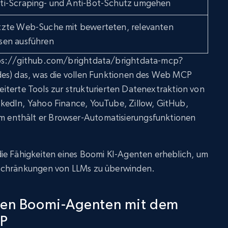
ti-Scraping- und Anti-Bot-Schutz umgehen
tzte Web-Suche mit bewerteten, relevanten
sen ausführen
tps://github.com/brightdata/brightdata-mcp?
des) das, was die vollen Funktionen des Web MCP
rweiterte Tools zur strukturierten Datenextraktion von
kedIn, Yahoo Finance, YouTube, Zillow, GitHub,
enthält er Browser-Automatisierungsfunktionen
.
ie Fähigkeiten eines Boomi KI-Agenten erheblich, um
schränkungen von LLMs zu überwinden.
inen Boomi-Agenten mit dem
CP