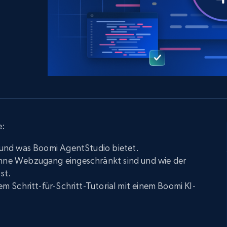
LinkedIn
E-Commerce
Soziale Medien
Immobilie
Videos
Data Firehose
Real-time web data, delivered as it’s
Beginnt bei
Datacenter proxys
collected
$0.9/IP
B
ISP proxys
Über 700.000 vollständig konforme
statische Privatanwender-Proxys
e:
und was Boomi AgentStudio bietet.
ne Webzugang eingeschränkt sind und wie der
st.
 Schritt-für-Schritt-Tutorial mit einem Boomi KI-