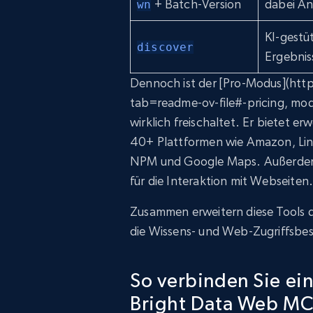
+ Batch-Version
dabei An
wn
KI-gestü
discover
Ergebnis
Dennoch ist der [Pro-Modus](ht
tab=readme-ov-file#-pricing, mo
wirklich freischaltet. Er bietet e
40+ Plattformen wie Amazon, Lin
NPM und Google Maps. Außerdem 
für die Interaktion mit Webseiten
Zusammen erweitern diese Tools d
die Wissens- und Web-Zugriffsbe
So verbinden Sie e
Bright Data Web M