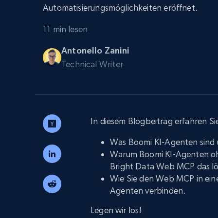
Skalieren Sie Scraping-Browser mit
Automatisierungsmöglichkeiten eröffnet.
integriertem Entsperren und Hosting
PROXY-INFRASTRUKTUR
11 min lesen
Residential proxys
Beginnt bei
$5
$2.5/G
50% OFF
Antonello Zanini
Beginnt bei
Technical Writer
ISP proxys
PROXY-INFRASTRUKTUR
$1.3/IP
Residential proxys
50% OFF
400M+ globale IPs von echten Peer-
Geräten
In diesem Blogbeitrag erfahren Si
Datacenter proxys
Schnelle, zuverlässige Proxys für
Was Boomi KI-Agenten sind 
effiziente Datenextraktion
Warum Boomi KI-Agenten oh
Bright Data Web MCP das lö
Wie Sie den Web MCP in einem
Agenten verbinden.
Legen wir los!