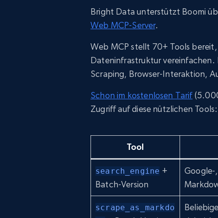
Bright Data unterstützt Boomi ü
Web MCP-Server
.
Web MCP stellt 70+ Tools bereit, 
Dateninfrastruktur vereinfachen
Scraping, Browser-Interaktion, Au
Schon im kostenlosen Tarif
(5.000
Zugriff auf diese nützlichen Tools:
Tool
+
Google-,
search_engine
Batch-Version
Markdow
Beliebig
scrape_as_markdo