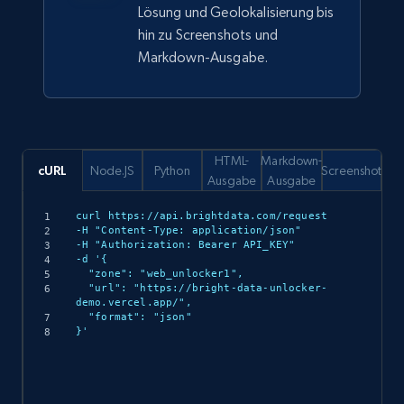
Lösung und Geolokalisierung bis
hin zu Screenshots und
Markdown-Ausgabe.
HTML-
Markdown-
cURL
Node.JS
Python
Screenshot
Ausgabe
Ausgabe
curl https://api.brightdata.com/request

-H "Content-Type: application/json"

-H "Authorization: Bearer API_KEY"

-d '{

  "zone": "web_unlocker1",

  "url": "https://bright-data-unlocker-
demo.vercel.app/",

  "format": "json"

}'