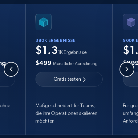
380K ERGEBNISSE
900K 
$1.3
$1
1K Ergebnisse
ng
$499
$99
Monatliche Abrechnung
Gratis testen
 ohne
Maßgeschneidert für Teams,
Für gr
g
die ihre Operationen skalieren
umfang
möchten
Anford