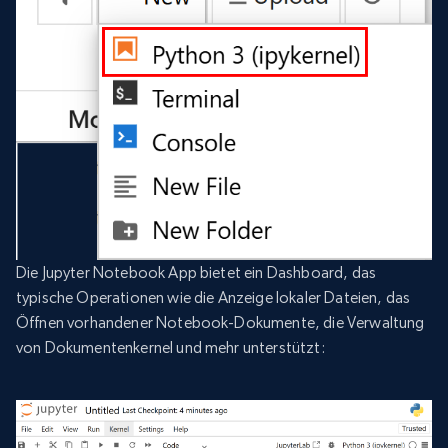
Die Jupyter Notebook App bietet ein Dashboard, das
typische Operationen wie die Anzeige lokaler Dateien, das
Öffnen vorhandener Notebook-Dokumente, die Verwaltung
von Dokumentenkernel und mehr unterstützt: