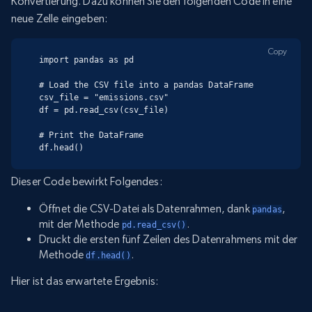
Konvertierung. Dazu können Sie den folgenden Code in eine
neue Zelle eingeben:
Copy
import pandas as pd

# Load the CSV file into a pandas DataFrame

csv_file = "emissions.csv"

df = pd.read_csv(csv_file)

# Print the DataFrame

df.head()
Dieser Code bewirkt Folgendes:
Öffnet die CSV-Datei als Datenrahmen, dank
,
pandas
mit der Methode
.
pd.read_csv()
Druckt die ersten fünf Zeilen des Datenrahmens mit der
Methode
.
df.head()
Hier ist das erwartete Ergebnis: