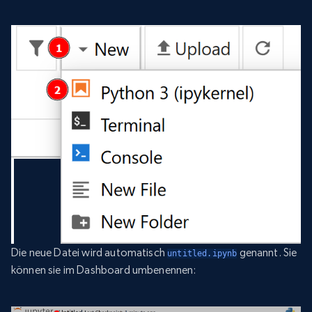
Die neue Datei wird automatisch
genannt. Sie
untitled.ipynb
können sie im Dashboard umbenennen: