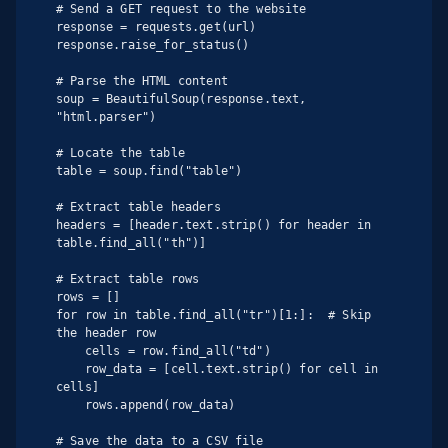
# Send a GET request to the website

response = requests.get(url)

response.raise_for_status()

# Parse the HTML content

soup = BeautifulSoup(response.text, 
"html.parser")

# Locate the table

table = soup.find("table")

# Extract table headers

headers = [header.text.strip() for header in 
table.find_all("th")]

# Extract table rows

rows = []

for row in table.find_all("tr")[1:]:  # Skip 
the header row

    cells = row.find_all("td")

    row_data = [cell.text.strip() for cell in 
cells]

    rows.append(row_data)

# Save the data to a CSV file
