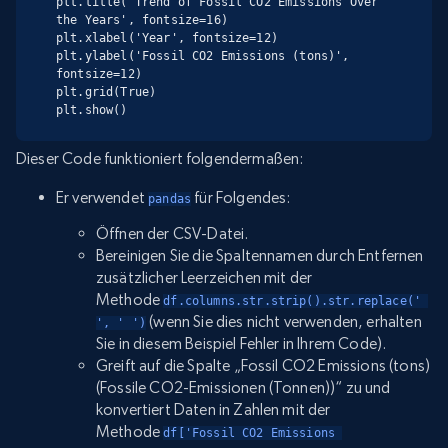
plt.title('Trend of Fossil CO2 Emissions Over 
the Years', fontsize=16)

plt.xlabel('Year', fontsize=12)

plt.ylabel('Fossil CO2 Emissions (tons)', 
fontsize=12)

plt.grid(True)

plt.show()
Dieser Code funktioniert folgendermaßen:
Er verwendet
für Folgendes:
pandas
Öffnen der CSV-Datei.
Bereinigen Sie die Spaltennamen durch Entfernen
zusätzlicher Leerzeichen mit der
Methode
df.columns.str.strip().str.replace(' 
(wenn Sie dies nicht verwenden, erhalten
', ' ')
Sie in diesem Beispiel Fehler in Ihrem Code).
Greift auf die Spalte „Fossil CO2 Emissions (tons)
(Fossile CO2-Emissionen (Tonnen))“ zu und
konvertiert Daten in Zahlen mit der
Methode
df['Fossil CO2 Emissions 