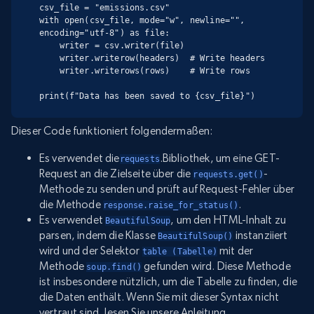
csv_file = "emissions.csv"

with open(csv_file, mode="w", newline="", 
encoding="utf-8") as file:

    writer = csv.writer(file)

    writer.writerow(headers)  # Write headers

    writer.writerows(rows)    # Write rows

print(f"Data has been saved to {csv_file}")
Dieser Code funktioniert folgendermaßen:
Es verwendet die
.Bibliothek, um eine GET-
requests
Request an die Zielseite über die
-
requests.get()
Methode zu senden und prüft auf Request-Fehler über
die Methode
.
response.raise_for_status()
Es verwendet
, um den HTML-Inhalt zu
BeautifulSoup
parsen, indem die Klasse
instanziiert
BeautifulSoup()
wird und der Selektor
mit der
table (Tabelle)
Methode
gefunden wird. Diese Methode
soup.find()
ist insbesondere nützlich, um die Tabelle zu finden, die
die Daten enthält. Wenn Sie mit dieser Syntax nicht
vertraut sind, lesen Sie unsere Anleitung