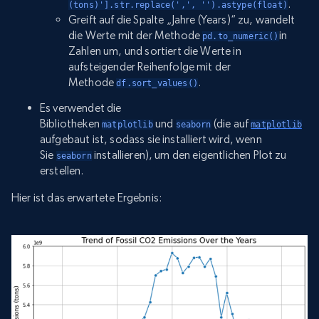
.
(tons)'].str.replace(',', '').astype(float)
Greift auf die Spalte „Jahre (Years)“ zu, wandelt
die Werte mit der Methode
in
pd.to_numeric()
Zahlen um, und sortiert die Werte in
aufsteigender Reihenfolge mit der
Methode
.
df.sort_values()
Es verwendet die
Bibliotheken
und
(die auf
matplotlib
seaborn
matplotlib
aufgebaut ist, sodass sie installiert wird, wenn
Sie
installieren), um den eigentlichen Plot zu
seaborn
erstellen.
Hier ist das erwartete Ergebnis: