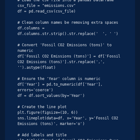
csv_file = "emissions.csv"

df = pd.read_csv(csv_file)

# Clean column names be removing extra spaces

df.columns = 
df.columns.str.strip().str.replace('  ', ' ')

# Convert 'Fossil CO2 Emissions (tons)' to 
numeric

df['Fossil CO2 Emissions (tons)'] = df['Fossil 
CO2 Emissions (tons)'].str.replace(',', 
'').astype(float)

# Ensure the 'Year' column is numeric

df['Year'] = pd.to_numeric(df['Year'], 
errors='coerce')

df = df.sort_values(by='Year')

# Create the line plot

plt.figure(figsize=(10, 6))

sns.lineplot(data=df, x='Year', y='Fossil CO2 
Emissions (tons)', marker='o')

# Add labels and title
