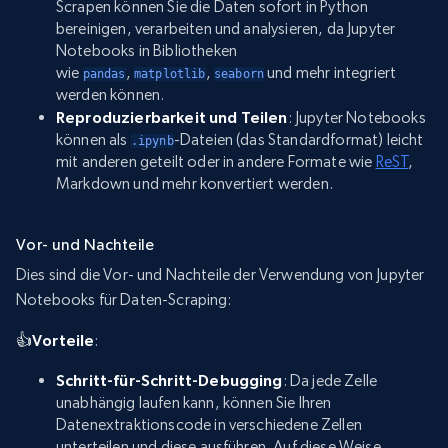
Scrapen können Sie die Daten sofort in Python
bereinigen, verarbeiten und analysieren, da Jupyter
Notebooks in Bibliotheken
wie
,
,
und mehr integriert
pandas
matplotlib
seaborn
werden können.
Reproduzierbarkeit und Teilen
: Jupyter Notebooks
können als
-Dateien (das Standardformat) leicht
.ipynb
mit anderen geteilt oder in andere Formate wie
ReST
,
Markdown und mehr konvertiert werden.
Vor- und Nachteile
Dies sind die Vor- und Nachteile der Verwendung von Jupyter
Notebooks für Daten-Scraping:
👍Vorteile
:
Schritt-für-Schritt-Debugging
: Da jede Zelle
unabhängig laufen kann, können Sie Ihren
Datenextraktionscode in verschiedene Zellen
unterteilen und diese ausführen. Auf diese Weise