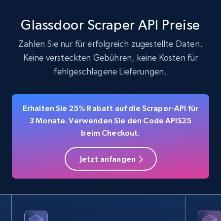
Glassdoor Scraper API Preise
Amazon products - find products by using
Zahlen Sie nur für erfolgreich zugestellte Daten.
upc numbers
Keine versteckten Gebühren, keine Kosten für
Title, Seller name, Brand, Description, Initial
fehlgeschlagene Lieferungen.
price, Currency, Availability, Reviews count, and
more.
Erhalten Sie 25% Rabatt auf die Scraper-API für
35.3K+
5.7K+
Gratis testen
3 Monate. Verwenden Sie den Code APIS25
beim Checkout.
Jetzt anfangen
LinkedIn company information
ID, Name, Country code, Locations, Followers,
Employees in linkedin, About, Specialties, and
more.