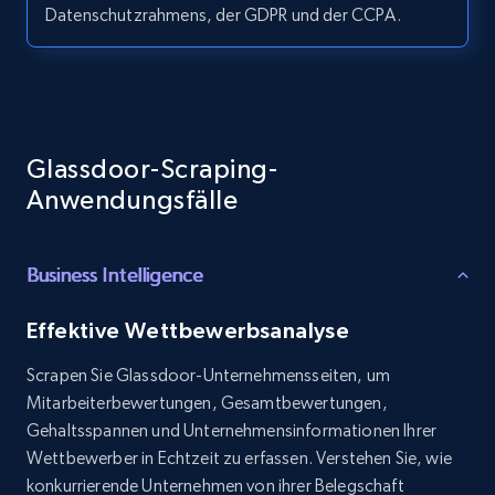
Datenschutzrahmens, der GDPR und der CCPA.
Youtube - Videos posts - Search videos by
keyword and then apply relevant video
filters
Glassdoor-Scraping-
URL, Title, Youtuber, Youtuber md5, Video url,
Anwendungsfälle
Video length, Likes, Views, and more.
Business Intelligence
8.1K+
714+
Gratis testen
Effektive Wettbewerbsanalyse
Scrapen Sie Glassdoor-Unternehmensseiten, um
Youtube - Videos posts - Collect YouTube
Mitarbeiterbewertungen, Gesamtbewertungen,
posts by hashtags
Gehaltsspannen und Unternehmensinformationen Ihrer
URL, Title, Youtuber, Youtuber md5, Video url,
Wettbewerber in Echtzeit zu erfassen. Verstehen Sie, wie
Video length, Likes, Views, and more.
konkurrierende Unternehmen von ihrer Belegschaft