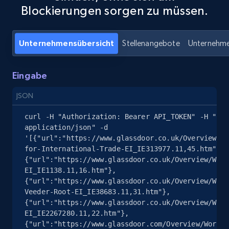
Blockierungen sorgen zu müssen.
Google Maps Businesses data by place id
Place id, URL, Country, Name, Category,
Address, Description, Business details, and
Unternehmensübersicht
Stellenangebote
Unternehm
more.
Eingabe
13.3K+
1.7K+
Gratis testen
JSON
curl -H "Authorization: Bearer API_TOKEN" -H "Con
Google Maps full information - Discover
application/json" -d 
new records by Customer ID
'[{"url":"https://www.glassdoor.co.uk/Overview/Wo
for-International-Trade-EI_IE313977.11,45.htm"},
Place id, URL, Country, Name, Category,
{"url":"https://www.glassdoor.co.uk/Overview/Work
Address, Description, Business details, and
EI_IE1138.11,16.htm"},
more.
{"url":"https://www.glassdoor.co.uk/Overview/Work
Veeder-Root-EI_IE38683.11,31.htm"},
{"url":"https://www.glassdoor.co.uk/Overview/Work
13.3K+
1.7K+
Gratis testen
EI_IE2267280.11,22.htm"},
{"url":"https://www.glassdoor.com/Overview/Workin