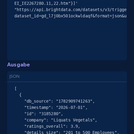
EI_IE2267280.11,22.htm"}]' 
"https://api.brightdata.com/datasets/v3/trigger?
Instagram - Posts
dataset_id=gd_l7j0bx501ockwldaqf&format=json&unco
URL, User posted, Description, Hashtags, Num
comments, Date posted, Likes, Photos, and
more.
13.2K+
1.6K+
Gratis testen
Ausgabe
JSON
Instagram - Posts - Collects posts from a
[

specific URLs by using profile URL
  {

URL, User posted, Description, Hashtags, Num
    "db_source": "1782909741263",

comments, Date posted, Likes, Photos, and
    "timestamp": "2026-07-01",

more.
    "id": "3185280",

    "company": "Liquats Vegetals",

    "ratings_overall": 3.9,

13.2K+
1.6K+
Gratis testen
    "details_size": "201 to 500 Employees",
