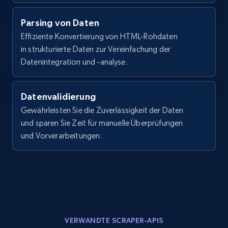
LinkedIn posts - Discover posts by Profile
URL
Parsing von Daten
Effiziente Konvertierung von HTML-Rohdaten
URL, ID, User id, Use url, Title, Headline, Post
text, Date posted, and more.
in strukturierte Daten zur Vereinfachung der
Datenintegration und -analyse.
11.3K+
1.5K+
Gratis testen
Datenvalidierung
Gewährleisten Sie die Zuverlässigkeit der Daten
und sparen Sie Zeit für manuelle Überprüfungen
LinkedIn posts - Discover new posts
und Vorverarbeitungen.
company URL
URL, ID, User id, Use url, Title, Headline, Post
text, Date posted, and more.
11.3K+
1.5K+
Gratis testen
VERWANDTE SCRAPER-APIS