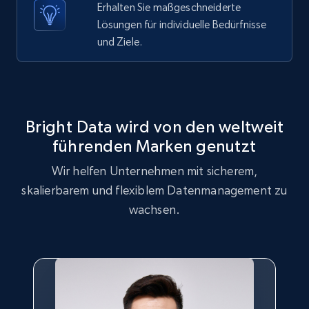
URL, Post id, Description, Create time, Digg
Erhalten Sie maßgeschneiderte
count, Share count, Collect count, Comment
Lösungen für individuelle Bedürfnisse
count, and more.
und Ziele.
6.7K+
905+
Gratis testen
Bright Data wird von den weltweit
TikTok - Posts - discover new records by
führenden Marken genutzt
TikTok discover URL
Wir helfen Unternehmen mit sicherem,
URL, Post id, Description, Create time, Digg
skalierbarem und flexiblem Datenmanagement zu
count, Share count, Collect count, Comment
count, and more.
wachsen.
6.7K+
905+
Gratis testen