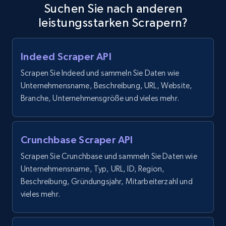
Suchen Sie nach anderen
X (formerly Twitter) - Posts
leistungsstarken Scrapern?
ID, User posted, Name, Description, Date
posted, Photos, URL, Quoted post, and more.
Indeed Scraper API
10.3K+
1.2K+
Gratis testen
Scrapen Sie Indeed und sammeln Sie Daten wie
Unternehmensname, Beschreibung, URL, Website,
Branche, Unternehmensgröße und vieles mehr.
X (formerly Twitter) - Posts - Collecting
Twitter posts URLs
Crunchbase Scraper API
ID, User posted, Name, Description, Date
Scrapen Sie Crunchbase und sammeln Sie Daten wie
posted, Photos, URL, Quoted post, and more.
Unternehmensname, Typ, URL, ID, Region,
Beschreibung, Gründungsjahr, Mitarbeiterzahl und
10.3K+
1.2K+
Gratis testen
vieles mehr.