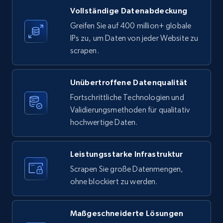
Vollständige Datenabdeckung
6.7K+
905+
Gratis testen
Greifen Sie auf 400 million+ globale
IPs zu, um Daten von jeder Website zu
scrapen.
TikTok - Posts - Input specific profile URL to
Unübertroffene Datenqualität
get posts published by it
Fortschrittliche Technologien und
URL, Post id, Description, Create time, Digg
Validierungsmethoden für qualitativ
count, Share count, Collect count, Comment
count, and more.
hochwertige Daten.
6.7K+
905+
Gratis testen
Leistungsstarke Infrastruktur
Scrapen Sie große Datenmengen,
ohne blockiert zu werden.
TikTok - Posts - Search posts by specific
keyword or hashtag
Maßgeschneiderte Lösungen