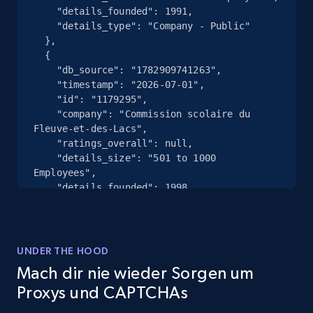
    "details_founded": 1991,

    "details_type": "Company - Public"

  },

Zillow properties listing information
  {

    "db_source": "1782909741263",

Zpid, City, State, HomeStatus, Address,
    "timestamp": "2026-07-01",

IsListingClaimedByCurrentSignedInUser,
    "id": "1179295",

IsCurrentSignedInAgentResponsible, Bedrooms,
    "company": "Commission scolaire du 
and more.
Fleuve-et-des-Lacs",

    "ratings_overall": null,

    "details_size": "501 to 1000 
12K+
1.3K+
Gratis testen
Employees",

    "details_founded": 1998,

    "details_type": "Unknown"

  },

Zillow properties listing information -
  {

Discover by custom filters - location, home
    "db_source": "1782909741263",

UNDER THE HOOD
    "timestamp": "2026-07-01",

type and status
Mach dir nie wieder Sorgen um
    "id": "3072928",

Zpid, City, State, HomeStatus, Address,
Proxys und CAPTCHAs
    "company": "Coral Beach \u0026 Tennis 
IsListingClaimedByCurrentSignedInUser,
Club",
