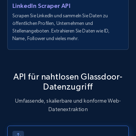
X (formerly Twitter) - Posts - Getting x
LinkedIn Scraper API
posts by array of profiles
Scrapen Sie LinkedIn und sammeln Sie Daten zu
ID, User posted, Name, Description, Date
öffentlichen Profilen, Unternehmen und
posted, Photos, URL, Quoted post, and more.
Stellenangeboten. Extrahieren Sie Daten wie ID,
Name, Follower und vieles mehr.
10.3K+
1.2K+
Gratis testen
API für nahtlosen Glassdoor-
TikTok - Profiles
Account id, Nickname, Biography, Awg
Datenzugriff
engagement rate, Comment engagement rate,
Like engagement rate, Bio link, Predicted lang,
Umfassende, skalierbare und konforme Web-
and more.
Datenextraktion
8.3K+
963+
Gratis testen