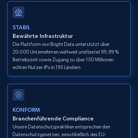
Youtube - Videos posts - Search new
STABIL
youtube videos by keyword
Bewährte Infrastruktur
URL, Title, Youtuber, Youtuber md5, Video url,
Die Plattform von Bright Data unterstützt über
Video length, Likes, Views, and more.
20.000 Unternehmen weltweit und bietet 99,99 %
Betriebszeit sowie Zugang zu über 150 Millionen
8.1K+
714+
Gratis testen
echten Nutzer-IPs in 195 Ländern.
Youtube - Videos posts - Discover videos by
channel URL
KONFORM
URL, Title, Youtuber, Youtuber md5, Video url,
Branchenführende Compliance
Video length, Likes, Views, and more.
Unsere Datenschutzpraktiken entsprechen den
Datenschutzgesetzen, einschließlich des EU-
8.1K+
714+
Gratis testen