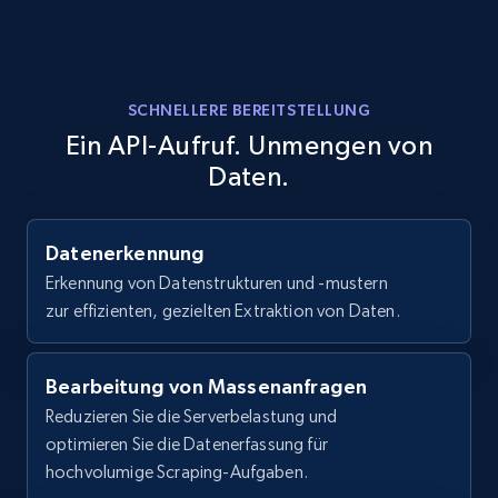
    "details_size": "Unknown",

    "details_founded": null,

LinkedIn posts
    "details_type": "Company - Private"

URL, ID, User id, Use url, Title, Headline, Post
  }

text, Date posted, and more.
]
SCHNELLERE BEREITSTELLUNG
Ein API-Aufruf. Unmengen von
11.3K+
1.5K+
Gratis testen
Daten.
Datenerkennung
LinkedIn posts - Discover user's articles by
Erkennung von Datenstrukturen und -mustern
URL
zur effizienten, gezielten Extraktion von Daten.
URL, ID, User id, Use url, Title, Headline, Post
text, Date posted, and more.
Bearbeitung von Massenanfragen
11.3K+
1.5K+
Gratis testen
Reduzieren Sie die Serverbelastung und
optimieren Sie die Datenerfassung für
hochvolumige Scraping-Aufgaben.