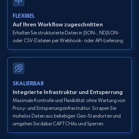
TikTok - Profiles - Discover by search URL
FLEXIBEL
and country
Auf Ihren Workflow zugeschnitten
Account id, Nickname, Biography, Awg
Erhalten Sie strukturierte Daten in JSON-, NDJSON-
engagement rate, Comment engagement rate,
oder CSV-Dateien per Webhook- oder API-Lieferung.
Like engagement rate, Bio link, Predicted lang,
and more.
8.3K+
963+
Gratis testen
SKALIERBAR
Integrierte Infrastruktur und Entsperrung
Youtube - Videos posts
Maximale Kontrolle und Flexibilität ohne Wartung von
Proxy- und Entsperrungsinfrastruktur. Scrapen Sie
URL, Title, Youtuber, Youtuber md5, Video url,
mühelos Daten aus beliebigen Geo-Standorten und
Video length, Likes, Views, and more.
umgehen Sie dabei CAPTCHAs und Sperren.
8.1K+
714+
Gratis testen