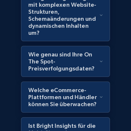
Title, Seller name, Brand, Description, Initial
mit komplexen Website-
price, Currency, Availability, Reviews count, and
Strukturen,
more.
Schemaänderungen und
dynamischen Inhalten
um?
2.1K+
375+
Jetzt anfangen
Wie genau sind Ihre On
Amazon products global dataset - Collect
The Spot-
Amazon products by seller URL
Preisverfolgungsdaten?
Title, Seller name, Brand, Description, Initial
price, Currency, Availability, Reviews count, and
Welche eCommerce-
more.
Plattformen und Händler
können Sie überwachen?
2.1K+
375+
Jetzt anfangen
Ist Bright Insights für die