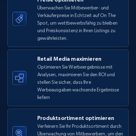
Überwachen Sie Mitbewerber- und
Verkäuferpreise in Echtzeit auf On The
5.6K+
877+
Jetzt anfangen
Spot, um wettbewerbsfähig zu bleiben
und Preiskonsistenz in Ihren Listings zu
gewährleisten.
Walmart - products - Find new products by
using specific category URL
Retail Media maximieren
URL, Final price, Sku, Currency, Gtin,
Optimieren Sie Werbeergebnisse mit
Specifications, Image urls, Top reviews, and
Analysen, maximieren Sie den ROI und
more.
stellen Sie sicher, dass Ihre
Werbeausgaben wachsende Ergebnisse
5.6K+
877+
Jetzt anfangen
liefern
Produktsortiment optimieren
Walmart - products - Collects products by
Verfeinern Sie Ihr Produktsortiment durch
specific keywords
Überwachung von Mitbewerbern, um den