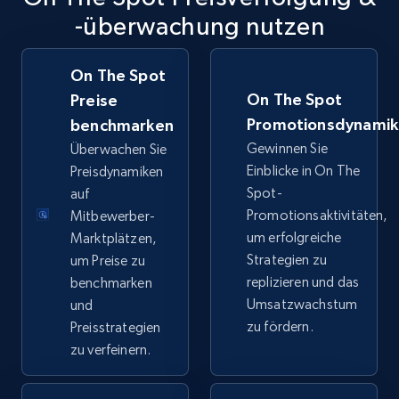
TikTok Shop
-überwachung nutzen
URL, Title, Available, Description, Currency, Initial
price, Final price, Discount percent, and more.
On The Spot
On The Spot
Preise
5.4K+
668+
Jetzt anfangen
Promotionsdynami
benchmarken
Gewinnen Sie
Überwachen Sie
Einblicke in On The
Preisdynamiken
TikTok Shop - category
Spot-
auf
Promotionsaktivitäten,
Mitbewerber-
URL, Title, Available, Description, Currency, Initial
price, Final price, Discount percent, and more.
um erfolgreiche
Marktplätzen,
Strategien zu
um Preise zu
replizieren und das
benchmarken
5.4K+
668+
Jetzt anfangen
Umsatzwachstum
und
zu fördern.
Preisstrategien
zu verfeinern.
TikTok Shop - Collect TikTok shop products
by keywords search