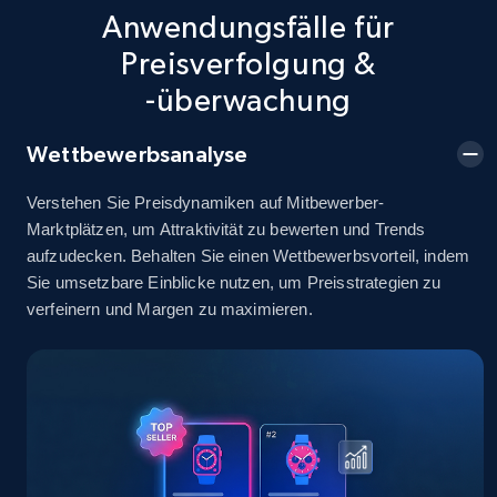
info, Stars, Feedbacks, Return policy, and more.
Anwendungsfälle für
Preisverfolgung &
2.5K+
378+
Jetzt anfangen
-überwachung
Wettbewerbsanalyse
eBay
Verstehen Sie Preisdynamiken auf Mitbewerber-
URL, Product id, Title, Seller name, Seller rating,
Marktplätzen, um Attraktivität zu bewerten und Trends
Seller reviews, Breadcrumbs, Root category, and
aufzudecken. Behalten Sie einen Wettbewerbsvorteil, indem
more.
Sie umsetzbare Einblicke nutzen, um Preisstrategien zu
verfeinern und Margen zu maximieren.
2.5K+
359+
Jetzt anfangen
eBay - Gather data on products using
specified keywords
URL, Product id, Title, Seller name, Seller rating,