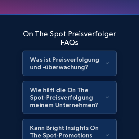
Home Depot US - Discover products by
specified UPC
On The Spot Preisverfolger
URL, Domain, Country code, Model number,
FAQs
Sku, Product id, Product name, Manufacturer,
and more.
Was ist Preisverfolgung
und -überwachung?
2.1K+
355+
Jetzt anfangen
Wie hilft die On The
Spot-Preisverfolgung
Home Depot US - Discovery products by
meinem Unternehmen?
specific category URL
URL, Domain, Country code, Model number,
Sku, Product id, Product name, Manufacturer,
Kann Bright Insights On
and more.
The Spot-Promotions