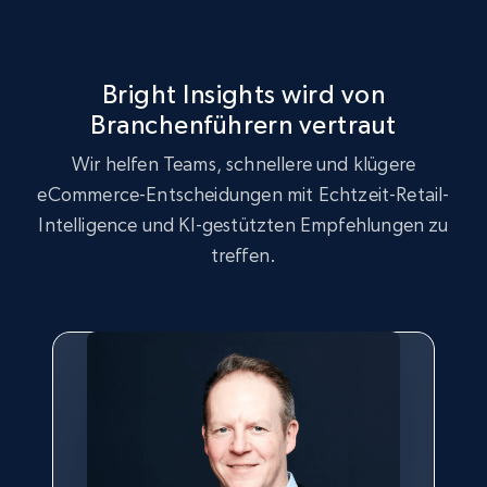
URL, Product id, Title, Seller name, Seller rating,
Seller reviews, Breadcrumbs, Root category, and
more.
Bright Insights wird von
2.5K+
359+
Jetzt anfangen
Branchenführern vertraut
Wir helfen Teams, schnellere und klügere
eCommerce-Entscheidungen mit Echtzeit-Retail-
Google Shopping
Intelligence und KI-gestützten Empfehlungen zu
URL, Product id, Title, Product description,
treffen.
Rating, Reviews count, Images, Variations, and
more.
2.4K+
202+
Jetzt anfangen
Google Shopping - collects products from