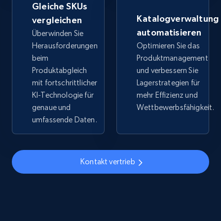
Gleiche SKUs
URL, Title, Available, Description, Currency, Initial
Katalogverwaltung
vergleichen
price, Final price, Discount percent, and more.
automatisieren
Überwinden Sie
Herausforderungen
Optimieren Sie das
5.4K+
668+
Jetzt anfangen
beim
Produktmanagement
Produktabgleich
und verbessern Sie
mit fortschrittlicher
Lagerstrategien für
KI-Technologie für
mehr Effizienz und
TikTok Shop - discover records by shop url
genaue und
Wettbewerbsfähigkeit.
URL, Title, Available, Description, Currency, Initial
umfassende Daten.
price, Final price, Discount percent, and more.
5.4K+
668+
Jetzt anfangen
Kontakt vertrieb
Amazon sellers info
Seller id, URL, Seller name, Description, Detailed