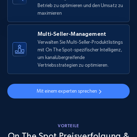
URL, Final price, Sku, Currency, Gtin,
Betrieb zu optimieren und den Umsatz zu
Specifications, Image urls, Top reviews, and
maximieren
more.
5.6K+
877+
Jetzt anfangen
Multi-Seller-Management
Verwalten Sie Multi-Seller-Produktlistings
mit On The Spot-spezifischer Intelligenz,
um kanalübergreifende
Walmart - products - Discover products by
Vertriebsstrategien zu optimieren.
using sku numbers
URL, Final price, Sku, Currency, Gtin,
Specifications, Image urls, Top reviews, and
Mit einem experten sprechen
more.
5.6K+
877+
Jetzt anfangen
VORTEILE
On The Spot Preisverfolgung &