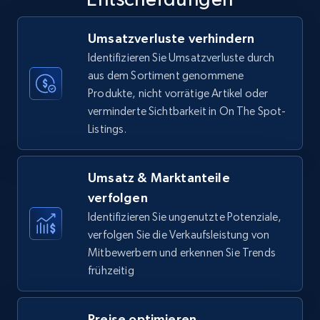
35.3K+
5.7K+
Jetzt anfangen
Umsatzverluste verhindern
Identifizieren Sie Umsatzverluste durch
aus dem Sortiment genommene
Produkte, nicht vorrätige Artikel oder
Amazon Reviews
verminderte Sichtbarkeit in On The Spot-
URL, Product name, Product rating, Product
Listings.
rating object, Product rating max, Rating,
Author name, Asin, and more.
Umsatz & Marktanteile
7.4K+
872+
Jetzt anfangen
verfolgen
Identifizieren Sie ungenutzte Potenziale,
verfolgen Sie die Verkaufsleistung von
Mitbewerbern und erkennen Sie Trends
Walmart - products
frühzeitig
URL, Final price, Sku, Currency, Gtin,
Specifications, Image urls, Top reviews, and
more.
Preise optimieren