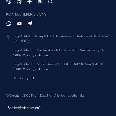
KONTAKTIEREN SIE UNS
Amazon products search
Asin, URL, Name, Sponsored, Initial price, Final
price, Currency, Sold, and more.
Bright Data Ltd. (Hauptsitz), 4 Hamahshev St., Netanya 4250714, Israel
(POB 8025).
1.6K+
181+
Jetzt anfangen
Bright Data, Inc., The Web Data Loft, 625 2nd St., San Francisco, CA
94107, Vereinigte Staaten.
Bright Data, Inc., 500 7th Ave, 9. Stock Büro 9A1234, New York, NY
10018, Vereinigte Staaten.
Target
IPPN Group Ltd.
URL, Product id, Title, Product description,
Rating, Reviews count, Initial price, Discount,
and more.
© Copyright 2026 Bright Data Ltd. | Alle Rechte vorbehalten
1.3K+
176+
Jetzt anfangen
Barrierefreiheitsmenü