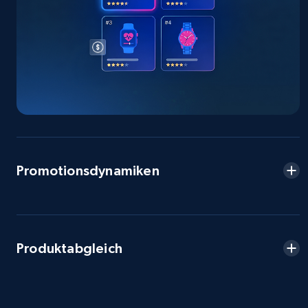
Seller reviews, Breadcrumbs, Root category, and
more.
2.5K+
359+
Jetzt anfangen
eBay - Collect products from shops on eBay
URL, Product id, Title, Seller name, Seller rating,
Seller reviews, Breadcrumbs, Root category, and
Promotionsdynamiken
more.
2.5K+
359+
Jetzt anfangen
Produktabgleich
eBay - Collect records by category