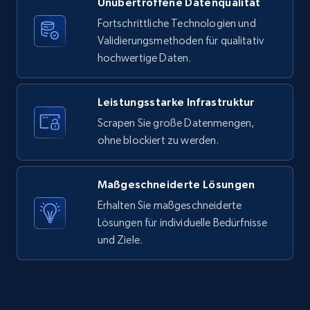
Unübertroffene Datenqualität
X (formerly Twitter) - Posts
Fortschrittliche Technologien und
ID, User posted, Name, Description, Date
Validierungsmethoden für qualitativ
posted, Photos, URL, Quoted post, and more.
hochwertige Daten.
10.4K+
1.2K+
Gratis testen
Leistungsstarke Infrastruktur
Scrapen Sie große Datenmengen,
ohne blockiert zu werden.
X (formerly Twitter) - Posts - Collecting
Twitter posts URLs
Maßgeschneiderte Lösungen
ID, User posted, Name, Description, Date
posted, Photos, URL, Quoted post, and more.
Erhalten Sie maßgeschneiderte
Lösungen für individuelle Bedürfnisse
und Ziele.
10.4K+
1.2K+
Gratis testen
X (formerly Twitter) - Posts - Getting x