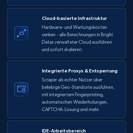
Amazon products - find products by using
Cloud-basierte Infrastruktur
upc numbers
Hardware- und Wartungskosten
Title, Seller name, Brand, Description, Initial
senken - alle Berechnungen in Bright
price, Currency, Availability, Reviews count, and
Datas verwalteter Cloud ausführen
more.
und sofort skalieren.
35.3K+
5.7K+
Gratis testen
Integrierte Proxys & Entsperrung
Scraper als echter Nutzer über
beliebige Geo-Standorte ausführen,
LinkedIn company information
mit integriertem Fingerprinting,
ID, Name, Country code, Locations, Followers,
automatischen Wiederholungen,
Employees in linkedin, About, Specialties, and
CAPTCHA-Lösung und mehr.
more.
IDE-Arbeitsbereich
33.5K+
3.5K+
Gratis testen