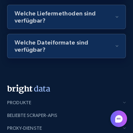
8.1K+
716+
Gratis testen
Welche Liefermethoden sind
verfügbar?
Amazon Reviews
Welche Dateiformate sind
URL, Product name, Product rating, Product
verfügbar?
rating object, Product rating max, Rating,
Author name, Asin, and more.
7.4K+
870+
Gratis testen
PRODUKTE
TikTok - Posts
URL, Post id, Description, Create time, Digg
BELIEBTE SCRAPER-APIS
count, Share count, Collect count, Comment
count, and more.
PROXY-DIENSTE