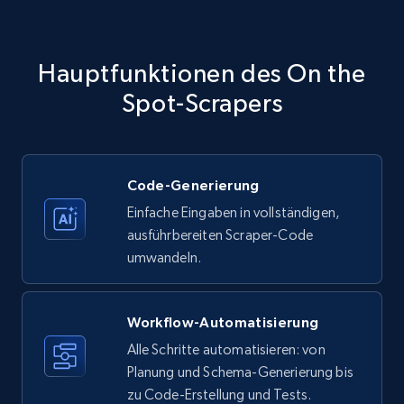
Amazon products - Collects products by
specific category URL
Title, Seller name, Brand, Description, Initial
Hauptfunktionen des On the
price, Currency, Availability, Reviews count, and
more.
Spot-Scrapers
35.3K+
5.7K+
Gratis testen
Code-Generierung
Einfache Eingaben in vollständigen,
Amazon products - Collects products by
ausführbereiten Scraper-Code
specific keywords
umwandeln.
Title, Seller name, Brand, Description, Initial
price, Currency, Availability, Reviews count, and
more.
Workflow-Automatisierung
Alle Schritte automatisieren: von
35.3K+
Planung und Schema-Generierung bis
5.7K+
Gratis testen
zu Code-Erstellung und Tests.