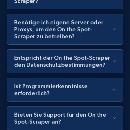
Scraper?
8.1K+
716+
Gratis testen
Benötige ich eigene Server oder
Proxys, um den On the Spot-
Youtube - Videos posts - Discovery records
Scraper zu betreiben?
by Explore page URL
URL, Title, Youtuber, Youtuber md5, Video url,
Video length, Likes, Views, and more.
Entspricht der On the Spot-Scraper
den Datenschutzbestimmungen?
8.1K+
716+
Gratis testen
Ist Programmierkenntnisse
erforderlich?
Youtube - Videos posts - Discovery videos
by podcast url
Bieten Sie Support für den On the
URL, Title, Youtuber, Youtuber md5, Video url,
Spot-Scraper an?
Video length, Likes, Views, and more.