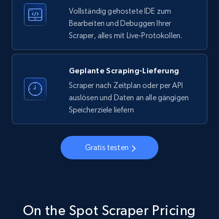
Vollständig gehostete IDE zum
Bearbeiten und Debuggen Ihrer
Scraper, alles mit Live-Protokollen.
Instagram - Profiles
Account, Fbid, ID, Followers, Posts count, Is
business account, Is professional account, Is
Geplante Scraping-Lieferung
verified, and more.
Scraper nach Zeitplan oder per API
auslösen und Daten an alle gängigen
22.3K+
3.5K+
Gratis testen
Speicherziele liefern
Gratis testen
Instagram - Profiles - Collect profile
information by user name
Account, Fbid, ID, Followers, Posts count, Is
business account, Is professional account, Is
verified, and more.
On the Spot Scraper Pricing