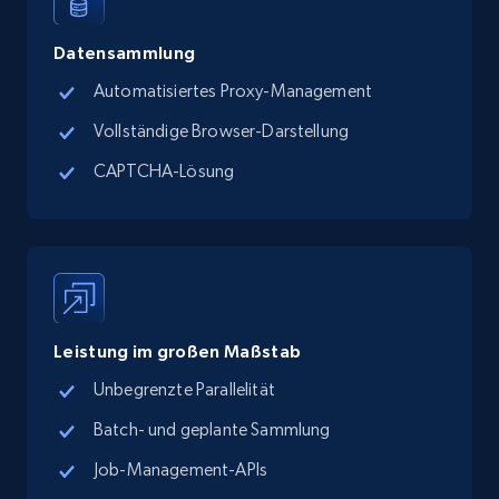
more.
Datensammlung
13.3K+
1.7K+
Gratis testen
Automatisiertes Proxy-Management
Vollständige Browser-Darstellung
CAPTCHA-Lösung
Google Maps full information - discover
records by location search
Place id, URL, Country, Name, Category,
Address, Description, Business details, and
more.
Leistung im großen Maßstab
13.3K+
1.7K+
Gratis testen
Unbegrenzte Parallelität
Batch- und geplante Sammlung
Job-Management-APIs
Google Maps full information - Collect