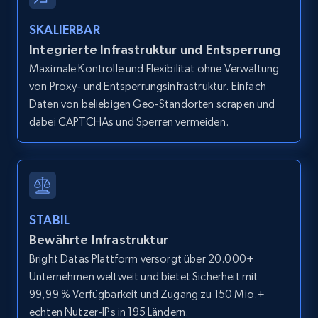
and more.
SKALIERBAR
12K+
1.3K+
Gratis testen
Integrierte Infrastruktur und Entsperrung
Maximale Kontrolle und Flexibilität ohne Verwaltung
von Proxy- und Entsperrungsinfrastruktur. Einfach
Daten von beliebigen Geo-Standorten scrapen und
Zillow properties listing information -
dabei CAPTCHAs und Sperren vermeiden.
Search by parameters on zillow and use the
direct link as input
Zpid, City, State, HomeStatus, Address,
IsListingClaimedByCurrentSignedInUser,
IsCurrentSignedInAgentResponsible, Bedrooms,
STABIL
and more.
Bewährte Infrastruktur
Bright Datas Plattform versorgt über 20.000+
12K+
1.3K+
Gratis testen
Unternehmen weltweit und bietet Sicherheit mit
99,99 % Verfügbarkeit und Zugang zu 150 Mio.+
echten Nutzer-IPs in 195 Ländern.