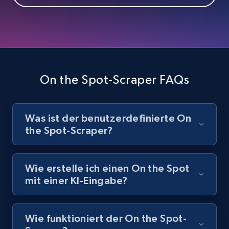
Youtube - Videos posts - Search videos by
keyword and then apply relevant video
filters
On the Spot-Scraper FAQs
URL, Title, Youtuber, Youtuber md5, Video url,
Video length, Likes, Views, and more.
Was ist der benutzerdefinierte On
8.1K+
716+
Gratis testen
the Spot-Scraper?
Wie erstelle ich einen On the Spot
Youtube - Videos posts - Collect YouTube
mit einer KI-Eingabe?
posts by hashtags
URL, Title, Youtuber, Youtuber md5, Video url,
Video length, Likes, Views, and more.
Wie funktioniert der On the Spot-