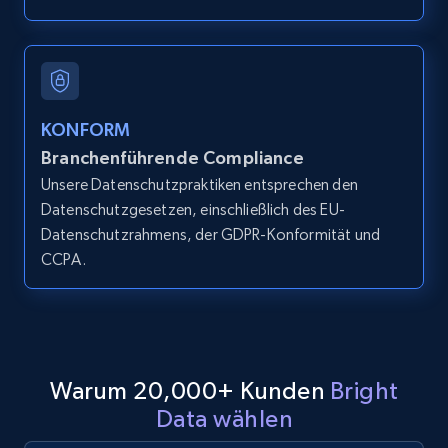
LinkedIn posts
URL, ID, User id, Use url, Title, Headline, Post
text, Date posted, and more.
11.3K+
1.5K+
Gratis testen
KONFORM
Branchenführende Compliance
Unsere Datenschutzpraktiken entsprechen den
Datenschutzgesetzen, einschließlich des EU-
LinkedIn posts - Discover user's articles by
Datenschutzrahmens, der GDPR-Konformität und
URL
CCPA.
URL, ID, User id, Use url, Title, Headline, Post
text, Date posted, and more.
11.3K+
1.5K+
Gratis testen
Warum 20,000+ Kunden
Bright
Data wählen