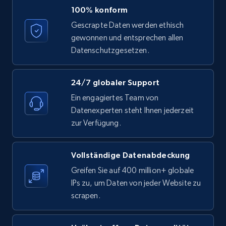
LinkedIn posts - Discover posts by Profile
100% konform
URL
Gescrapte Daten werden ethisch
URL, ID, User id, Use url, Title, Headline, Post
gewonnen und entsprechen allen
text, Date posted, and more.
Datenschutzgesetzen.
11.3K+
1.5K+
Gratis testen
24/7 globaler Support
Ein engagiertes Team von
Datenexperten steht Ihnen jederzeit
LinkedIn posts - Discover new posts
zur Verfügung.
company URL
URL, ID, User id, Use url, Title, Headline, Post
Vollständige Datenabdeckung
text, Date posted, and more.
Greifen Sie auf 400 million+ globale
IPs zu, um Daten von jeder Website zu
11.3K+
1.5K+
Gratis testen
scrapen.