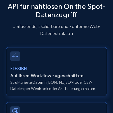
API für nahtlosen On the Spot-
Datenzugriff
Zillow properties listing information
Zpid, City, State, HomeStatus, Address,
Umfassende, skalierbare und konforme Web-
IsListingClaimedByCurrentSignedInUser,
Datenextraktion
IsCurrentSignedInAgentResponsible, Bedrooms,
and more.
12K+
1.3K+
Gratis testen
FLEXIBEL
Auf Ihren Workflow zugeschnitten
Zillow properties listing information -
Strukturierte Daten in JSON, NDJSON oder CSV-
Discover by custom filters - location, home
Dateien per Webhook oder API-Lieferung erhalten.
type and status
Zpid, City, State, HomeStatus, Address,
IsListingClaimedByCurrentSignedInUser,
IsCurrentSignedInAgentResponsible, Bedrooms,