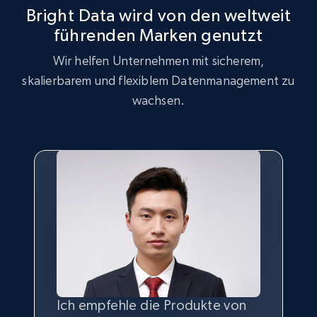
Bright Data wird von den weltweit
posts by array of profiles
führenden Marken genutzt
ID, User posted, Name, Description, Date
posted, Photos, URL, Quoted post, and more.
Wir helfen Unternehmen mit sicherem,
skalierbarem und flexiblem Datenmanagement zu
10.4K+
1.2K+
Gratis testen
wachsen.
TikTok - Profiles
Account id, Nickname, Biography, Awg
engagement rate, Comment engagement rate,
Like engagement rate, Bio link, Predicted lang,
and more.
8.3K+
963+
Gratis testen
Ich empfehle die Produkte von
Ohne die Möglichkeit,
Die beste
Qualität
und