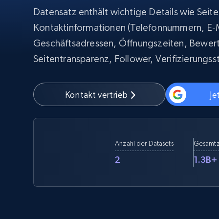
Beginnt bei
$5
$2.5/G
Datensatz enthält wichtige Details wie Seit
50% OFF
Kontaktinformationen (Telefonnummern, E-M
Beginnt bei
ISP proxys
PROXY-INFRASTRUKTUR
$1.3/IP
Geschäftsadressen, Öffnungszeiten, Bewer
Seitentransparenz, Follower, Verifizierungs
Residential proxys
50% OFF
400M+ globale IPs von echten Peer-
Geräten
Datacenter proxys
Kontakt vertrieb
Je
Schnelle, zuverlässige Proxys für
effiziente Datenextraktion
Anzahl der Datasets
Gesamtz
2
1.3B+