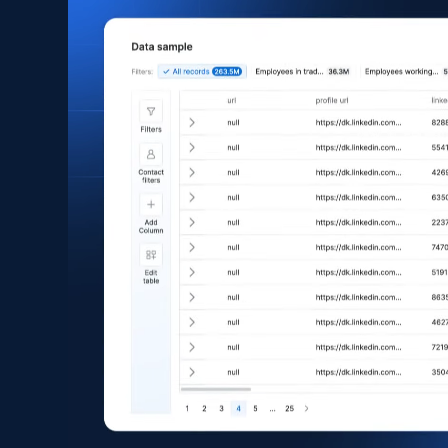
Facebook Company Reviews
Company name, Company id, Company url, URL,
Review time, Recommends, Review content,
Review attachments, and more.
Social media
742+
65+
Jetzt kaufen