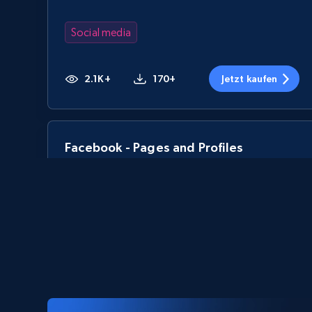
Social media
2.1K+
170+
Jetzt kaufen
Facebook - Pages and Profiles
ID, URL, Page name, Username, Entity type,
Summary text, Primary category, Work, and
more.
Social media
1.3K+
124+
Jetzt kaufen