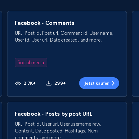
Facebook - Comments
URL, Post id, Post url, Comment id, User name,
User id, User url, Date created, and more.
Social media
2.7K+
299+
Jetzt kaufen
Facebook - Posts by post URL
URL, Post id, User url, User username raw,
Content, Date posted, Hashtags, Num
comments, and more.