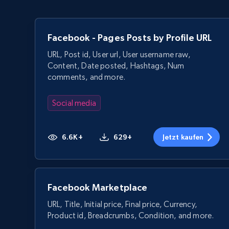
Facebook - Pages Posts by Profile URL
URL, Post id, User url, User username raw,
Content, Date posted, Hashtags, Num
comments, and more.
Social media
6.6K+
629+
Jetzt kaufen
Facebook Marketplace
URL, Title, Initial price, Final price, Currency,
Product id, Breadcrumbs, Condition, and more.