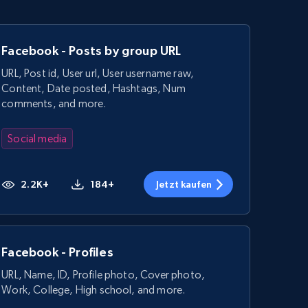
Facebook - Posts by group URL
URL, Post id, User url, User username raw,
Content, Date posted, Hashtags, Num
comments, and more.
Social media
2.2K+
184+
Jetzt kaufen
Facebook - Profiles
URL, Name, ID, Profile photo, Cover photo,
Work, College, High school, and more.