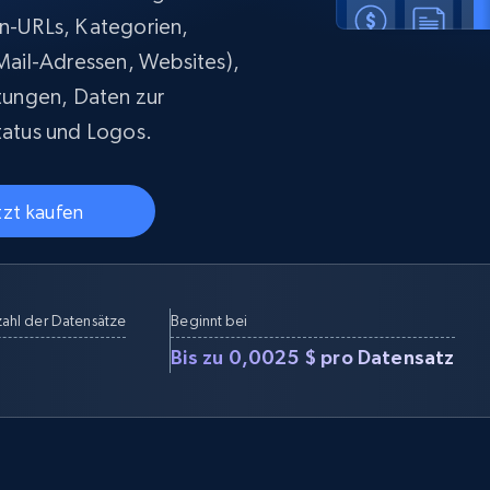
Datacenter proxys
collected
$0.9/IP
B
en-URLs, Kategorien,
ail-Adressen, Websites),
tungen, Daten zur
status und Logos.
ISP proxys
Über 700.000 vollständig konforme
statische Privatanwender-Proxys
tzt kaufen
ahl der Datensätze
Beginnt bei
Bis zu 0,0025 $ pro Datensatz