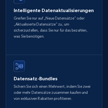
Intelligente Datenaktualisierungen
Facebook - Reels by profile URL
Greifen Sie nur auf „Neue Datensätze” oder
„Aktualisierte Datensätze” zu, um
URL, Post id, User url, User username raw,
Content, Date posted, Hashtags, Num
sicherzustellen, dass Sie nur für das bezahlen,
comments, and more.
was Sie benötigen.
Social media
824+
67+
Jetzt kaufen
Datensatz-Bundles
Sichern Sie sich einen Mehrwert, indem Sie zwei
Facebook Company Reviews
oder mehr Datensätze zusammen kaufen und
Company name, Company id, Company url, URL,
von exklusiven Rabatten profitieren.
Review time, Recommends, Review content,
Review attachments, and more.