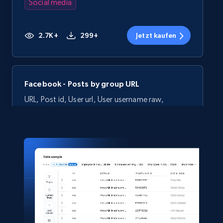
Social media
2.7K+
299+
Jetzt kaufen
Facebook - Posts by group URL
URL, Post id, User url, User username raw,
Content, Date posted, Hashtags, Num
comments, and more.
Social media
2.2K+
184+
Jetzt kaufen