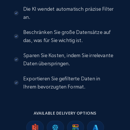
2K+
235+
Jetzt kaufen
Die KI wendet automatisch präzise Filter
an.
Beschränken Sie große Datensätze auf
Facebook - Profiles
das, was für Sie wichtig ist.
URL, Name, ID, Profile photo, Cover photo,
Work, College, High school, and more.
Sparen Sie Kosten, indem Sie irrelevante
Daten überspringen.
Social media
Exportieren Sie gefilterte Daten in
1.5K+
127+
Jetzt kaufen
Ihrem bevorzugten Format.
Facebook - Pages and Profiles
AVAILABLE DELIVERY OPTIONS
ID, URL, Page name, Username, Entity type,
Summary text, Primary category, Work, and