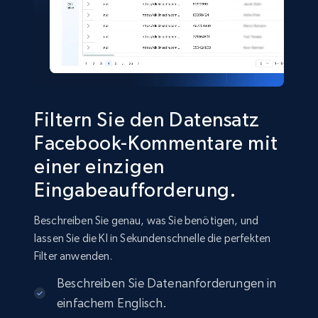
Facebook Marketplace
URL, Title, Initial price, Final price, Currency,
Product id, Breadcrumbs, Condition, and more.
Social media
Filtern Sie den Datensatz
2.1K+
170+
Jetzt kaufen
Facebook-Kommentare mit
einer einzigen
Eingabeaufforderung.
Facebook - Posts by post URL
URL, Post id, User url, User username raw,
Beschreiben Sie genau, was Sie benötigen, und
Content, Date posted, Hashtags, Num
lassen Sie die KI in Sekundenschnelle die perfekten
comments, and more.
Filter anwenden.
Beschreiben Sie Datenanforderungen in
Social media
einfachem Englisch.