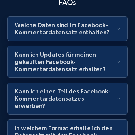
FAQs
Interaktionsmuster, um Bereiche zu identifizieren, in denen
Ihre Marke ihre Kampagnenstrategie verbessern kann.
Datensatz abrufen
Welche Daten sind im Facebook-
Kommentardatensatz enthalten?
Datensatz abrufen
Kann ich Updates für meinen
gekauften Facebook-
Kommentardatensatz erhalten?
Kann ich einen Teil des Facebook-
Kommentardatensatzes
erwerben?
In welchem Format erhalte ich den