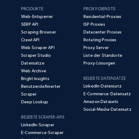
PRODUKTE
PROXY-DIENSTE
Web-Entsperrer
Residential-Proxies
SERP API
ISP Proxies
Scraping Browser
Datacenter Proxies
Crawl API
Rotating Proxies
Web Scraper API
Proxy Server
Scraper Studio
Liste der Standorte
Datensätze
Proxy-Lösungen
Web Archive
Bright Insights
BELIEBTE DATENSÄTZE
LinkedIn-Datensatz
Benutzerdefinierter
E-Commerce-Datensatz
Scraper
Amazon Datasets
Deep Lookup
Social-Media-Datensatz
BELIEBTE SCRAPER-APIS
LinkedIn-Scraper
E-Commerce-Scraper