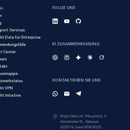
FOLGE UNS
MA
r
g
port Services
ght Data for Enterprise
KI ZUSAMMENFASSUNG
wendungsfälle
st Center
eers
takt
ssemappe
KONTAKTIEREN SIE UNS
zwerkstatus
ght VPN
ht Initiative
Bright Data Ltd. (Hauptsitz), 4
Hamahshev St., Netanya
4250714, Israel (POB 8025).