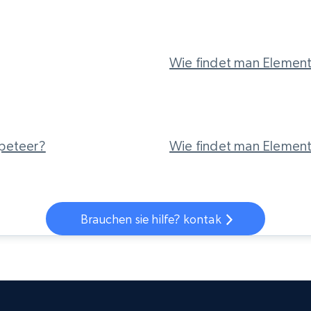
Datacenter proxys
collected
$0.9/IP
B
Wie findet man Element
ISP proxys
Über 700.000 vollständig konforme
statische Privatanwender-Proxys
ppeteer?
Wie findet man Element
Brauchen sie hilfe? kontak