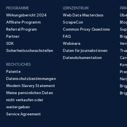
PROGRAMME
LERNZENTRUM
FIR
Wirkungsbericht 2024
Web Data Masterclass
Übe
Affiliate-Programm
ScrapeCon
Blo
Referral Program
Common Proxy Questions
Sup
Partner
FAQ
Bri
SDK
Webinare
Ver
Sicherheitsschwachstellen
Daten für Journalist:innen
Tru
Datendokumentation
Car
RECHTLICHES
Kon
Patente
Pre
Datenschutzbestimmungen
Net
Modern Slavery Statement
Bri
Meine persönlichen Daten
Brig
nicht verkaufen oder
weitergeben
Service Agreement