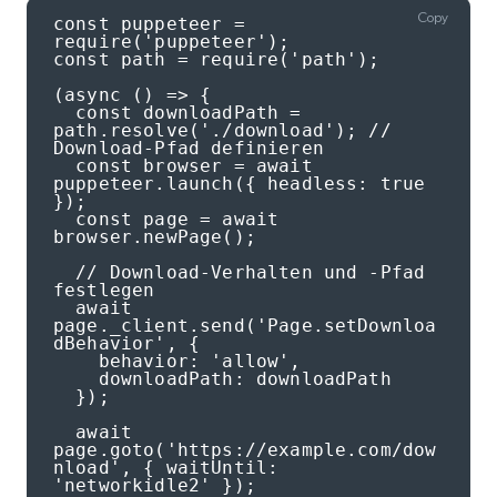
Copy
const puppeteer = 
require('puppeteer');

const path = require('path');

(async () => {

  const downloadPath = 
path.resolve('./download'); // 
Download-Pfad definieren

  const browser = await 
puppeteer.launch({ headless: true 
});

  const page = await 
browser.newPage();

  // Download-Verhalten und -Pfad 
festlegen

  await 
page._client.send('Page.setDownloa
dBehavior', {

    behavior: 'allow',

    downloadPath: downloadPath

  });

  await 
page.goto('https://example.com/dow
nload', { waitUntil: 
'networkidle2' });
