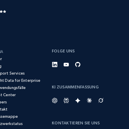
FOLGE UNS
MA
r
g
port Services
ght Data for Enterprise
KI ZUSAMMENFASSUNG
wendungsfälle
st Center
eers
takt
ssemappe
KONTAKTIEREN SIE UNS
zwerkstatus