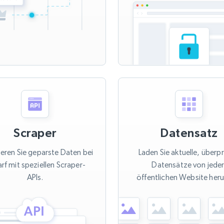
Scraper
Datensatz
ieren Sie geparste Daten bei
Laden Sie aktuelle, überp
rf mit speziellen Scraper-
Datensätze von jede
APIs.
öffentlichen Website heru