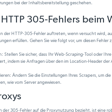
Datacenter proxys
rungen bei der Inhaltsbereitstellung geschehen.
collected
$0.9/IP
B
HTTP 305-Fehlers beim 
ISP proxys
 der HTTP-305-Fehler auftreten, wenn versucht wird, auf
Über 700.000 vollständig konforme
statische Privatanwender-Proxys
ungen erfüllen. Gehen Sie wie folgt vor, um diesen Fehler
Stellen Sie sicher, dass Ihr Web-Scraping-Tool oder Ihre Bi
iert, indem sie Anfragen über den im Location-Header d
ieren: Ändern Sie die Einstellungen Ihres Scrapers, um di
en, wie vom Server angewiesen.
roxys
ch der 305-Fehler auf die Proxynutzung bezieht, ist eine