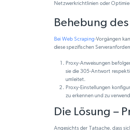
Beginnt bei
Netzwerkrichtlinien oder Optimie
$5
$2.5/G
50% OFF
Beginnt bei
Behebung des 
ISP proxys
PROXY-INFRASTRUKTUR
$1.3/IP
Residential proxys
50% OFF
Bei Web Scraping
-Vorgängen kann
400M+ globale IPs von echten Peer-
Geräten
diese spezifischen Serveranforder
Datacenter proxys
Schnelle, zuverlässige Proxys für
Proxy-Anweisungen befolgen: 
effiziente Datenextraktion
sie die 305-Antwort respekt
umleitet.
Proxy-Einstellungen konfigur
zu erkennen und zu verwend
Die Lösung – P
Angesichts der Tatsache, dass si