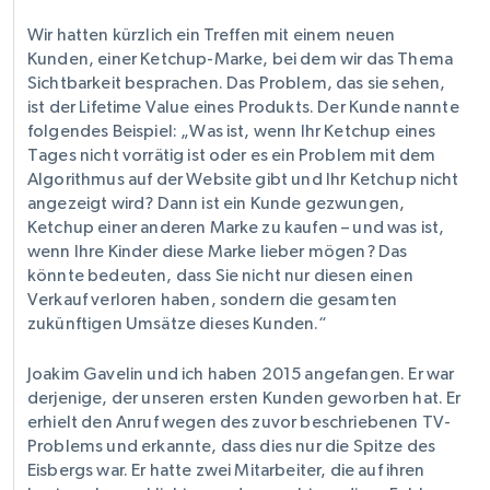
Wir hatten kürzlich ein Treffen mit einem neuen
Kunden, einer Ketchup-Marke, bei dem wir das Thema
Sichtbarkeit besprachen. Das Problem, das sie sehen,
ist der Lifetime Value eines Produkts. Der Kunde nannte
folgendes Beispiel: „Was ist, wenn Ihr Ketchup eines
Tages nicht vorrätig ist oder es ein Problem mit dem
Algorithmus auf der Website gibt und Ihr Ketchup nicht
angezeigt wird? Dann ist ein Kunde gezwungen,
Ketchup einer anderen Marke zu kaufen – und was ist,
wenn Ihre Kinder diese Marke lieber mögen? Das
könnte bedeuten, dass Sie nicht nur diesen einen
Verkauf verloren haben, sondern die gesamten
zukünftigen Umsätze dieses Kunden.“
Joakim Gavelin und ich haben 2015 angefangen. Er war
derjenige, der unseren ersten Kunden geworben hat. Er
erhielt den Anruf wegen des zuvor beschriebenen TV-
Problems und erkannte, dass dies nur die Spitze des
Eisbergs war. Er hatte zwei Mitarbeiter, die auf ihren