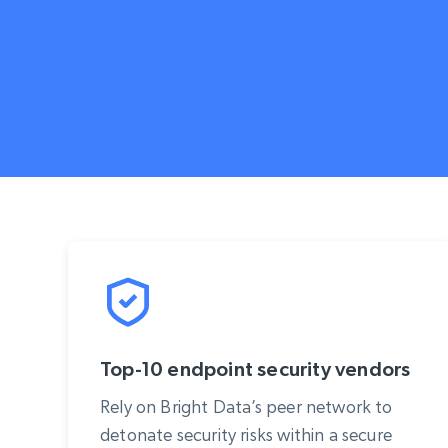
Beginnt bei
$5
$2.5/G
50% OFF
Beginnt bei
ISP proxys
PROXY-INFRASTRUKTUR
$1.3/IP
Residential proxys
50% OFF
400M+ globale IPs von echten Peer-
Geräten
Datacenter proxys
Schnelle, zuverlässige Proxys für
effiziente Datenextraktion
Top-10 endpoint security vendors
Rely on Bright Data’s peer network to
detonate security risks within a secure