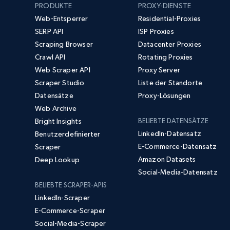
PRODUKTE
PROXY-DIENSTE
Web-Entsperrer
Residential-Proxies
SERP API
ISP Proxies
Scraping Browser
Datacenter Proxies
Crawl API
Rotating Proxies
Web Scraper API
Proxy Server
Scraper Studio
Liste der Standorte
Datensätze
Proxy-Lösungen
Web Archive
Bright Insights
BELIEBTE DATENSÄTZE
LinkedIn-Datensatz
Benutzerdefinierter
E-Commerce-Datensatz
Scraper
Amazon Datasets
Deep Lookup
Social-Media-Datensatz
BELIEBTE SCRAPER-APIS
LinkedIn-Scraper
E-Commerce-Scraper
Social-Media-Scraper