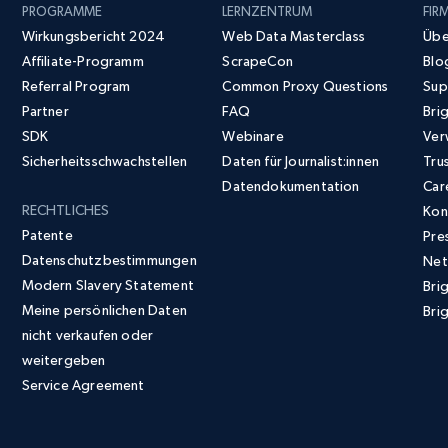
PROGRAMME
LERNZENTRUM
FIR
Wirkungsbericht 2024
Web Data Masterclass
Übe
Affiliate-Programm
ScrapeCon
Blo
Referral Program
Common Proxy Questions
Sup
Partner
FAQ
Bri
SDK
Webinare
Ver
Sicherheitsschwachstellen
Daten für Journalist:innen
Tru
Datendokumentation
Car
RECHTLICHES
Kon
Patente
Pre
Datenschutzbestimmungen
Net
Modern Slavery Statement
Bri
Meine persönlichen Daten
Brig
nicht verkaufen oder
weitergeben
Service Agreement