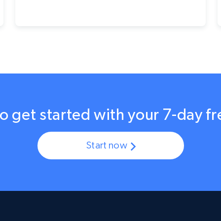
o get started with your 7-day fre
Start now