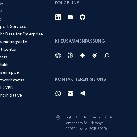
FOLGE UNS
MA
r
g
port Services
ght Data for Enterprise
KI ZUSAMMENFASSUNG
wendungsfälle
st Center
eers
takt
ssemappe
KONTAKTIEREN SIE UNS
zwerkstatus
ght VPN
ht Initiative
Bright Data Ltd. (Hauptsitz), 4
Hamahshev St., Netanya
4250714, Israel (POB 8025).