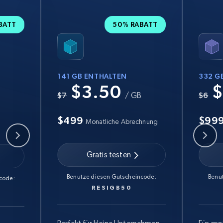
BATT
50% RABATT
141 GB ENTHALTEN
332 G
$3.50
$
B
$7
/ GB
$6
$499
$99
Monatliche Abrechnung
Gratis testen
Benutze diesen Gutscheincode:
Benu
code:
RESIGB50