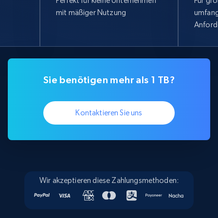
Perfekt für kleine Unternehmen
Für gr
mit mäßiger Nutzung
umfang
Anford
Sie benötigen mehr als 1 TB?
Kontaktieren Sie uns
Wir akzeptieren diese Zahlungsmethoden: