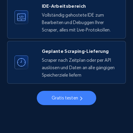
IDE-Arbeitsbereich
33.6K+
3.5K+
Gratis testen
Vollständig gehostete IDE zum
Bearbeiten und Debuggen Ihrer
Scraper, alles mit Live-Protokollen.
Instagram - Profiles
Account, Fbid, ID, Followers, Posts count, Is
business account, Is professional account, Is
Geplante Scraping-Lieferung
verified, and more.
Scraper nach Zeitplan oder per API
auslösen und Daten an alle gängigen
22.4K+
3.5K+
Gratis testen
Speicherziele liefern
Gratis testen
Instagram - Profiles - Collect profile
information by user name
Account, Fbid, ID, Followers, Posts count, Is
business account, Is professional account, Is
verified, and more.