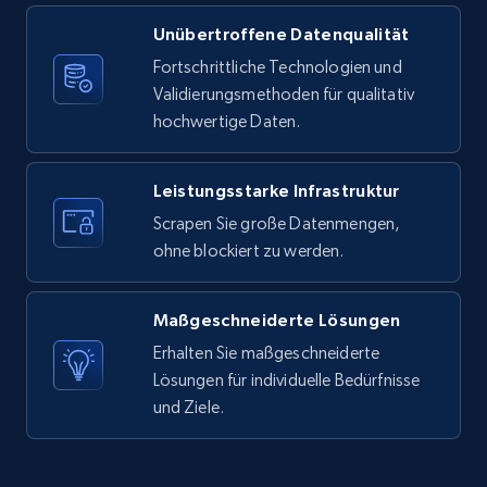
Unübertroffene Datenqualität
X (formerly Twitter) - Posts
Fortschrittliche Technologien und
ID, User posted, Name, Description, Date
Validierungsmethoden für qualitativ
posted, Photos, URL, Quoted post, and more.
hochwertige Daten.
10.4K+
1.2K+
Gratis testen
Leistungsstarke Infrastruktur
Scrapen Sie große Datenmengen,
ohne blockiert zu werden.
X (formerly Twitter) - Posts - Collecting
Twitter posts URLs
Maßgeschneiderte Lösungen
ID, User posted, Name, Description, Date
posted, Photos, URL, Quoted post, and more.
Erhalten Sie maßgeschneiderte
Lösungen für individuelle Bedürfnisse
und Ziele.
10.4K+
1.2K+
Gratis testen