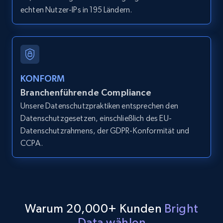
echten Nutzer-IPs in 195 Ländern.
LinkedIn posts
URL, ID, User id, Use url, Title, Headline, Post
text, Date posted, and more.
11.3K+
1.5K+
Gratis testen
KONFORM
Branchenführende Compliance
Unsere Datenschutzpraktiken entsprechen den
Datenschutzgesetzen, einschließlich des EU-
LinkedIn posts - Discover user's articles by
Datenschutzrahmens, der GDPR-Konformität und
URL
CCPA.
URL, ID, User id, Use url, Title, Headline, Post
text, Date posted, and more.
11.3K+
1.5K+
Gratis testen
Warum 20,000+ Kunden
Bright
Data wählen