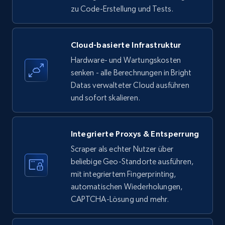
zu Code-Erstellung und Tests.
Amazon products - find products by using
Cloud-basierte Infrastruktur
upc numbers
Hardware- und Wartungskosten
Title, Seller name, Brand, Description, Initial
senken - alle Berechnungen in Bright
price, Currency, Availability, Reviews count, and
Datas verwalteter Cloud ausführen
more.
und sofort skalieren.
35.3K+
5.7K+
Gratis testen
Integrierte Proxys & Entsperrung
Scraper als echter Nutzer über
beliebige Geo-Standorte ausführen,
LinkedIn company information
mit integriertem Fingerprinting,
ID, Name, Country code, Locations, Followers,
automatischen Wiederholungen,
Employees in linkedin, About, Specialties, and
CAPTCHA-Lösung und mehr.
more.