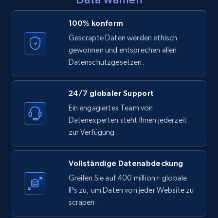
LinkedIn posts - Discover posts by Profile
100% konform
URL
Gescrapte Daten werden ethisch
URL, ID, User id, Use url, Title, Headline, Post
gewonnen und entsprechen allen
text, Date posted, and more.
Datenschutzgesetzen.
11.3K+
1.5K+
Gratis testen
24/7 globaler Support
Ein engagiertes Team von
Datenexperten steht Ihnen jederzeit
LinkedIn posts - Discover new posts
zur Verfügung.
company URL
URL, ID, User id, Use url, Title, Headline, Post
Vollständige Datenabdeckung
text, Date posted, and more.
Greifen Sie auf 400 million+ globale
IPs zu, um Daten von jeder Website zu
11.3K+
1.5K+
Gratis testen
scrapen.