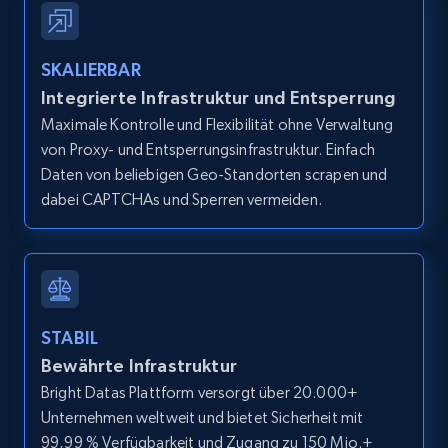
IsCurrentSignedInAgentResponsible, Bedrooms,
and more.
SKALIERBAR
12.1K+
1.3K+
Gratis testen
Integrierte Infrastruktur und Entsperrung
Maximale Kontrolle und Flexibilität ohne Verwaltung
von Proxy- und Entsperrungsinfrastruktur. Einfach
Daten von beliebigen Geo-Standorten scrapen und
Zillow properties listing information -
dabei CAPTCHAs und Sperren vermeiden.
Search by parameters on zillow and use the
direct link as input
Zpid, City, State, HomeStatus, Address,
IsListingClaimedByCurrentSignedInUser,
IsCurrentSignedInAgentResponsible, Bedrooms,
STABIL
and more.
Bewährte Infrastruktur
Bright Datas Plattform versorgt über 20.000+
12.1K+
1.3K+
Gratis testen
Unternehmen weltweit und bietet Sicherheit mit
99,99 % Verfügbarkeit und Zugang zu 150 Mio.+