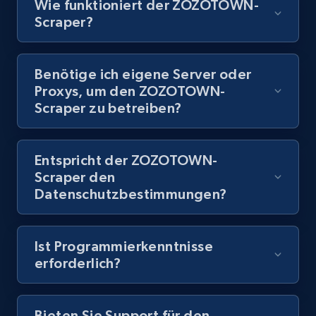
Wie funktioniert der ZOZOTOWN-
Scraper?
8.1K+
716+
Gratis testen
Benötige ich eigene Server oder
Proxys, um den ZOZOTOWN-
Youtube - Videos posts - Discovery records
Scraper zu betreiben?
by Explore page URL
URL, Title, Youtuber, Youtuber md5, Video url,
Video length, Likes, Views, and more.
Entspricht der ZOZOTOWN-
Scraper den
8.1K+
716+
Gratis testen
Datenschutzbestimmungen?
Ist Programmierkenntnisse
Youtube - Videos posts - Discovery videos
erforderlich?
by podcast url
URL, Title, Youtuber, Youtuber md5, Video url,
Bieten Sie Support für den
Video length, Likes, Views, and more.