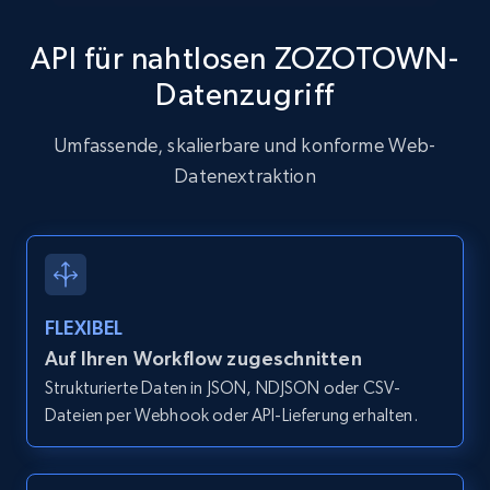
API für nahtlosen ZOZOTOWN-
Datenzugriff
Zillow properties listing information
Zpid, City, State, HomeStatus, Address,
Umfassende, skalierbare und konforme Web-
IsListingClaimedByCurrentSignedInUser,
Datenextraktion
IsCurrentSignedInAgentResponsible, Bedrooms,
and more.
12.1K+
1.3K+
Gratis testen
FLEXIBEL
Auf Ihren Workflow zugeschnitten
Zillow properties listing information -
Strukturierte Daten in JSON, NDJSON oder CSV-
Discover by custom filters - location, home
Dateien per Webhook oder API-Lieferung erhalten.
type and status
Zpid, City, State, HomeStatus, Address,
IsListingClaimedByCurrentSignedInUser,