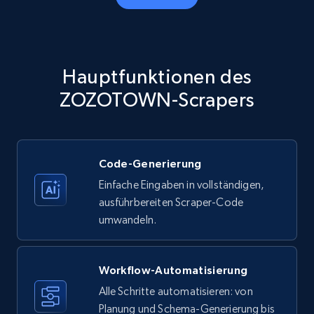
Amazon products - Collects products by
specific category URL
Title, Seller name, Brand, Description, Initial
Hauptfunktionen des
price, Currency, Availability, Reviews count, and
more.
ZOZOTOWN-Scrapers
35.3K+
5.7K+
Gratis testen
Code-Generierung
Einfache Eingaben in vollständigen,
Amazon products - Collects products by
ausführbereiten Scraper-Code
specific keywords
umwandeln.
Title, Seller name, Brand, Description, Initial
price, Currency, Availability, Reviews count, and
more.
Workflow-Automatisierung
Alle Schritte automatisieren: von
35.3K+
Planung und Schema-Generierung bis
5.7K+
Gratis testen