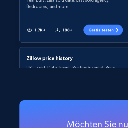
Year built, Last sold date, Last sold agency,
Bedrooms, and more.
1.7K+
188+
Gratis testen
Zillow price history
URL, Zpid, Date, Event, Posting is rental, Price,
Price change rate, Price per squarefoot, and
more.
1.3K+
96+
Gratis testen
Möchten Sie nu