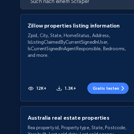
Zillow properties listing information
Zpid, City, State, HomeStatus, Address,
IsListingClaimedByCurrentSignedInUser,
IsCurrentSignedInAgentResponsible, Bedrooms,
and more.
12K+
1.3K+
Gratis testen
Australia real estate properties
Rea property id, Property type, State, Postcode,