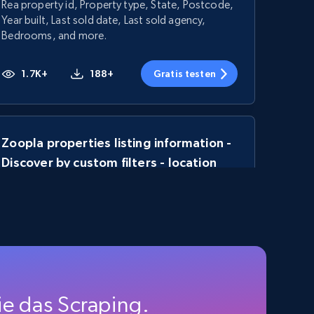
Rea property id, Property type, State, Postcode,
Year built, Last sold date, Last sold agency,
Bedrooms, and more.
1.7K+
188+
Gratis testen
Zoopla properties listing information -
Discover by custom filters - location
and property type
URL, Property type, Property title, Address,
Google map location, Virtual tour, Street view,
URL property, and more.
1.1K+
103+
Gratis testen
e das Scraping.