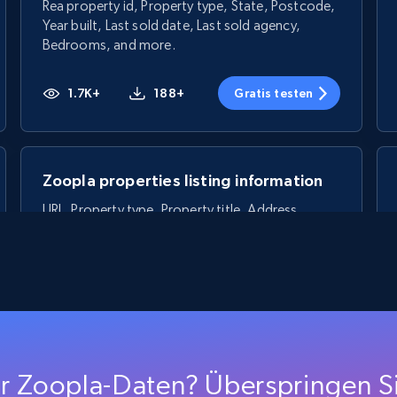
Rea property id, Property type, State, Postcode,
Year built, Last sold date, Last sold agency,
Bedrooms, and more.
1.7K+
188+
Gratis testen
Zoopla properties listing information
URL, Property type, Property title, Address,
Google map location, Virtual tour, Street view,
URL property, and more.
1.1K+
103+
Gratis testen
r Zoopla-Daten? Überspringen Si