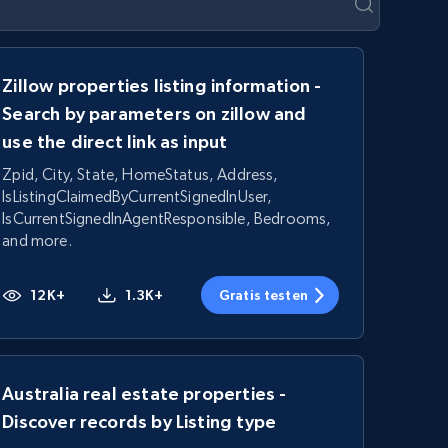
Zillow properties listing information -
Search by parameters on zillow and
use the direct link as input
Zpid, City, State, HomeStatus, Address,
IsListingClaimedByCurrentSignedInUser,
IsCurrentSignedInAgentResponsible, Bedrooms,
and more.
12K+
1.3K+
Gratis testen
Australia real estate properties -
Discover records by Listing type