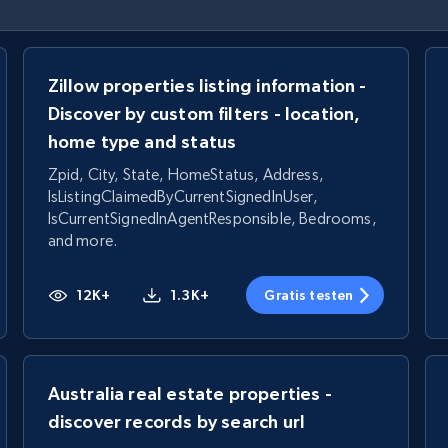
Zillow properties listing information -
Discover by custom filters - location,
home type and status
Zpid, City, State, HomeStatus, Address,
IsListingClaimedByCurrentSignedInUser,
IsCurrentSignedInAgentResponsible, Bedrooms,
and more.
12K+
1.3K+
Gratis testen
Australia real estate properties -
discover records by search url