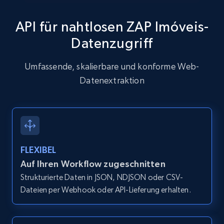
API für nahtlosen ZAP Imóveis-
Datenzugriff
Zillow properties listing information
Zpid, City, State, HomeStatus, Address,
Umfassende, skalierbare und konforme Web-
IsListingClaimedByCurrentSignedInUser,
Datenextraktion
IsCurrentSignedInAgentResponsible, Bedrooms,
and more.
12K+
1.3K+
Gratis testen
FLEXIBEL
Auf Ihren Workflow zugeschnitten
Zillow properties listing information -
Strukturierte Daten in JSON, NDJSON oder CSV-
Discover by custom filters - location, home
Dateien per Webhook oder API-Lieferung erhalten.
type and status
Zpid, City, State, HomeStatus, Address,
IsListingClaimedByCurrentSignedInUser,