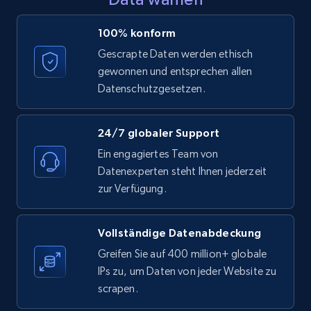
LinkedIn posts - Discover posts by Profile
100% konform
URL
Gescrapte Daten werden ethisch
URL, ID, User id, Use url, Title, Headline, Post
gewonnen und entsprechen allen
text, Date posted, and more.
Datenschutzgesetzen.
11.3K+
1.5K+
Gratis testen
24/7 globaler Support
Ein engagiertes Team von
Datenexperten steht Ihnen jederzeit
LinkedIn posts - Discover new posts
zur Verfügung.
company URL
URL, ID, User id, Use url, Title, Headline, Post
Vollständige Datenabdeckung
text, Date posted, and more.
Greifen Sie auf 400 million+ globale
IPs zu, um Daten von jeder Website zu
11.3K+
1.5K+
Gratis testen
scrapen.