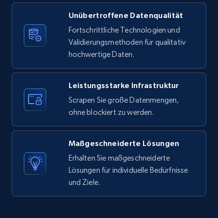
Unübertroffene Datenqualität
X (formerly Twitter) - Posts
Fortschrittliche Technologien und
ID, User posted, Name, Description, Date
Validierungsmethoden für qualitativ
posted, Photos, URL, Quoted post, and more.
hochwertige Daten.
10.4K+
1.2K+
Gratis testen
Leistungsstarke Infrastruktur
Scrapen Sie große Datenmengen,
ohne blockiert zu werden.
X (formerly Twitter) - Posts - Collecting
Twitter posts URLs
Maßgeschneiderte Lösungen
ID, User posted, Name, Description, Date
posted, Photos, URL, Quoted post, and more.
Erhalten Sie maßgeschneiderte
Lösungen für individuelle Bedürfnisse
und Ziele.
10.4K+
1.2K+
Gratis testen