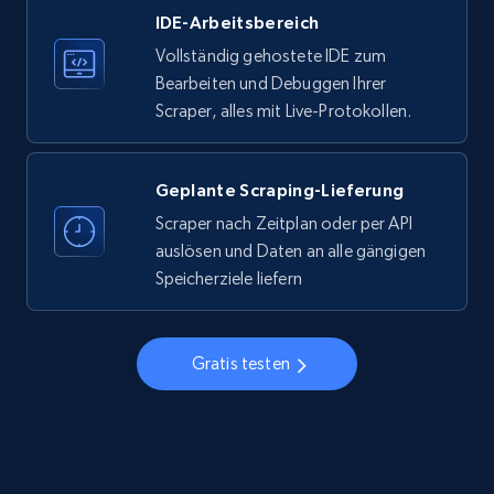
IDE-Arbeitsbereich
33.6K+
3.5K+
Gratis testen
Vollständig gehostete IDE zum
Bearbeiten und Debuggen Ihrer
Scraper, alles mit Live-Protokollen.
Instagram - Profiles
Account, Fbid, ID, Followers, Posts count, Is
business account, Is professional account, Is
Geplante Scraping-Lieferung
verified, and more.
Scraper nach Zeitplan oder per API
auslösen und Daten an alle gängigen
22.4K+
3.5K+
Gratis testen
Speicherziele liefern
Gratis testen
Instagram - Profiles - Collect profile
information by user name
Account, Fbid, ID, Followers, Posts count, Is
business account, Is professional account, Is
verified, and more.