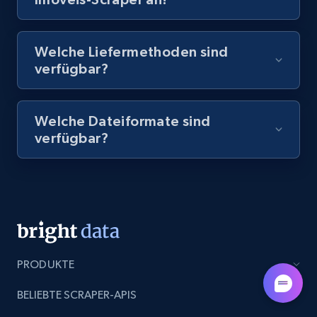
8.1K+
716+
Gratis testen
Welche Liefermethoden sind
verfügbar?
Amazon Reviews
Welche Dateiformate sind
URL, Product name, Product rating, Product
verfügbar?
rating object, Product rating max, Rating,
Author name, Asin, and more.
7.4K+
872+
Gratis testen
PRODUKTE
TikTok - Posts
URL, Post id, Description, Create time, Digg
BELIEBTE SCRAPER-APIS
count, Share count, Collect count, Comment