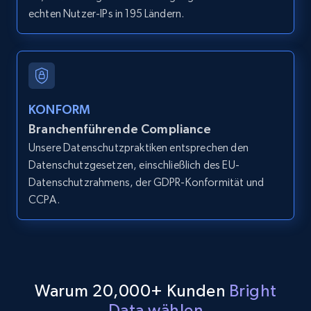
echten Nutzer-IPs in 195 Ländern.
LinkedIn posts
URL, ID, User id, Use url, Title, Headline, Post
text, Date posted, and more.
11.3K+
1.5K+
Gratis testen
KONFORM
Branchenführende Compliance
Unsere Datenschutzpraktiken entsprechen den
Datenschutzgesetzen, einschließlich des EU-
LinkedIn posts - Discover user's articles by
Datenschutzrahmens, der GDPR-Konformität und
URL
CCPA.
URL, ID, User id, Use url, Title, Headline, Post
text, Date posted, and more.
11.3K+
1.5K+
Gratis testen
Warum 20,000+ Kunden
Bright
Data wählen