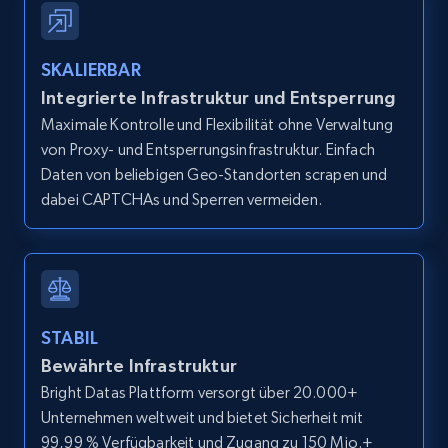
IsCurrentSignedInAgentResponsible, Bedrooms,
and more.
SKALIERBAR
12K+
1.3K+
Gratis testen
Integrierte Infrastruktur und Entsperrung
Maximale Kontrolle und Flexibilität ohne Verwaltung
von Proxy- und Entsperrungsinfrastruktur. Einfach
Daten von beliebigen Geo-Standorten scrapen und
Zillow properties listing information -
dabei CAPTCHAs und Sperren vermeiden.
Search by parameters on zillow and use the
direct link as input
Zpid, City, State, HomeStatus, Address,
IsListingClaimedByCurrentSignedInUser,
IsCurrentSignedInAgentResponsible, Bedrooms,
STABIL
and more.
Bewährte Infrastruktur
Bright Datas Plattform versorgt über 20.000+
12K+
1.3K+
Gratis testen
Unternehmen weltweit und bietet Sicherheit mit
99,99 % Verfügbarkeit und Zugang zu 150 Mio.+