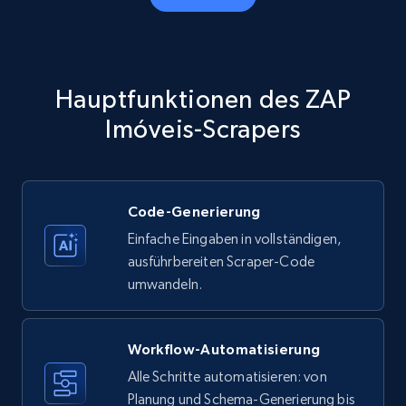
Amazon products - Collects products by
specific category URL
Title, Seller name, Brand, Description, Initial
Hauptfunktionen des ZAP
price, Currency, Availability, Reviews count, and
more.
Imóveis-Scrapers
35.3K+
5.7K+
Gratis testen
Code-Generierung
Einfache Eingaben in vollständigen,
Amazon products - Collects products by
ausführbereiten Scraper-Code
specific keywords
umwandeln.
Title, Seller name, Brand, Description, Initial
price, Currency, Availability, Reviews count, and
more.
Workflow-Automatisierung
Alle Schritte automatisieren: von
35.3K+
Planung und Schema-Generierung bis
5.7K+
Gratis testen