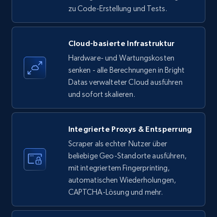
zu Code-Erstellung und Tests.
Amazon products - find products by using
Cloud-basierte Infrastruktur
upc numbers
Hardware- und Wartungskosten
Title, Seller name, Brand, Description, Initial
senken - alle Berechnungen in Bright
price, Currency, Availability, Reviews count, and
Datas verwalteter Cloud ausführen
more.
und sofort skalieren.
35.3K+
5.7K+
Gratis testen
Integrierte Proxys & Entsperrung
Scraper als echter Nutzer über
beliebige Geo-Standorte ausführen,
LinkedIn company information
mit integriertem Fingerprinting,
ID, Name, Country code, Locations, Followers,
automatischen Wiederholungen,
Employees in linkedin, About, Specialties, and
CAPTCHA-Lösung und mehr.
more.