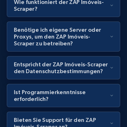
Wie funktioniert der ZAP Imóveis-
Scraper?
8.1K+
716+
Gratis testen
Benötige ich eigene Server oder
Proxys, um den ZAP Imóveis-
Youtube - Videos posts - Discovery records
Scraper zu betreiben?
by Explore page URL
URL, Title, Youtuber, Youtuber md5, Video url,
Video length, Likes, Views, and more.
Entspricht der ZAP Imóveis-Scraper
den Datenschutzbestimmungen?
8.1K+
716+
Gratis testen
Ist Programmierkenntnisse
erforderlich?
Youtube - Videos posts - Discovery videos
by podcast url
Bieten Sie Support für den ZAP
URL, Title, Youtuber, Youtuber md5, Video url,
Imóveis-Scraper an?
Video length, Likes, Views, and more.