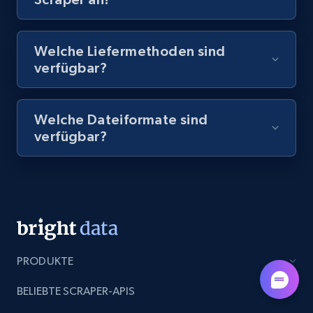
8.1K+
716+
Gratis testen
Welche Liefermethoden sind
verfügbar?
Amazon Reviews
Welche Dateiformate sind
URL, Product name, Product rating, Product
verfügbar?
rating object, Product rating max, Rating,
Author name, Asin, and more.
7.4K+
872+
Gratis testen
PRODUKTE
TikTok - Posts
URL, Post id, Description, Create time, Digg
BELIEBTE SCRAPER-APIS
count, Share count, Collect count, Comment