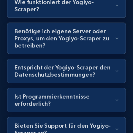
Wie funktioniert der Yogiyo-
Scraper?
8.1K+
716+
Gratis testen
Benötige ich eigene Server oder
Proxys, um den Yogiyo-Scraper zu
Youtube - Videos posts - Discovery records
betreiben?
by Explore page URL
URL, Title, Youtuber, Youtuber md5, Video url,
Video length, Likes, Views, and more.
Entspricht der Yogiyo-Scraper den
Datenschutzbestimmungen?
8.1K+
716+
Gratis testen
Ist Programmierkenntnisse
erforderlich?
Youtube - Videos posts - Discovery videos
by podcast url
Bieten Sie Support für den Yogiyo-
URL, Title, Youtuber, Youtuber md5, Video url,
Scraper an?
Video length, Likes, Views, and more.