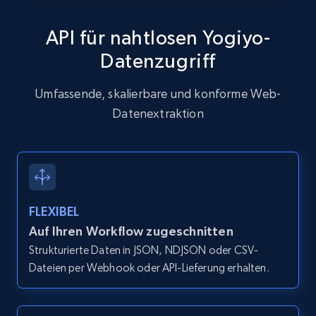
API für nahtlosen Yogiyo-
Datenzugriff
Zillow properties listing information
Zpid, City, State, HomeStatus, Address,
Umfassende, skalierbare und konforme Web-
IsListingClaimedByCurrentSignedInUser,
Datenextraktion
IsCurrentSignedInAgentResponsible, Bedrooms,
and more.
12K+
1.3K+
Gratis testen
FLEXIBEL
Auf Ihren Workflow zugeschnitten
Zillow properties listing information -
Strukturierte Daten in JSON, NDJSON oder CSV-
Discover by custom filters - location, home
Dateien per Webhook oder API-Lieferung erhalten.
type and status
Zpid, City, State, HomeStatus, Address,
IsListingClaimedByCurrentSignedInUser,