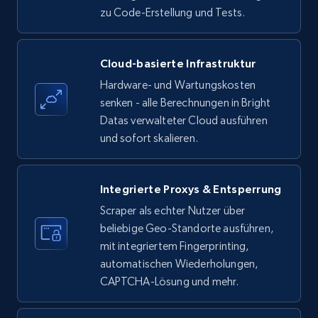
zu Code-Erstellung und Tests.
Amazon products - find products by using
Cloud-basierte Infrastruktur
upc numbers
Hardware- und Wartungskosten
Title, Seller name, Brand, Description, Initial
senken - alle Berechnungen in Bright
price, Currency, Availability, Reviews count, and
Datas verwalteter Cloud ausführen
more.
und sofort skalieren.
35.3K+
5.7K+
Gratis testen
Integrierte Proxys & Entsperrung
Scraper als echter Nutzer über
beliebige Geo-Standorte ausführen,
LinkedIn company information
mit integriertem Fingerprinting,
ID, Name, Country code, Locations, Followers,
automatischen Wiederholungen,
Employees in linkedin, About, Specialties, and
CAPTCHA-Lösung und mehr.
more.