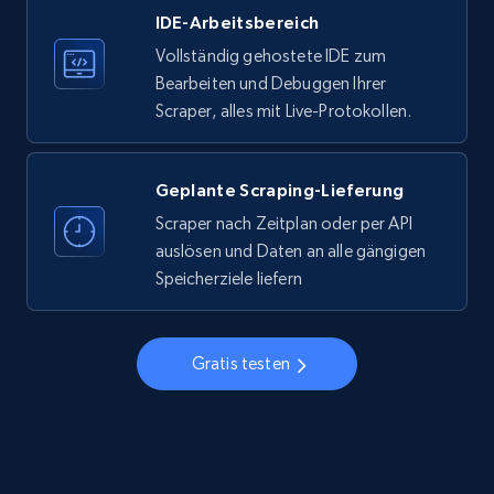
IDE-Arbeitsbereich
33.6K+
3.5K+
Gratis testen
Vollständig gehostete IDE zum
Bearbeiten und Debuggen Ihrer
Scraper, alles mit Live-Protokollen.
Instagram - Profiles
Account, Fbid, ID, Followers, Posts count, Is
business account, Is professional account, Is
Geplante Scraping-Lieferung
verified, and more.
Scraper nach Zeitplan oder per API
auslösen und Daten an alle gängigen
22.4K+
3.5K+
Gratis testen
Speicherziele liefern
Gratis testen
Instagram - Profiles - Collect profile
information by user name
Account, Fbid, ID, Followers, Posts count, Is
business account, Is professional account, Is
verified, and more.