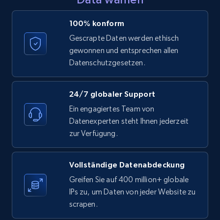
LinkedIn posts - Discover posts by Profile
100% konform
URL
Gescrapte Daten werden ethisch
URL, ID, User id, Use url, Title, Headline, Post
gewonnen und entsprechen allen
text, Date posted, and more.
Datenschutzgesetzen.
11.3K+
1.5K+
Gratis testen
24/7 globaler Support
Ein engagiertes Team von
Datenexperten steht Ihnen jederzeit
LinkedIn posts - Discover new posts
zur Verfügung.
company URL
URL, ID, User id, Use url, Title, Headline, Post
Vollständige Datenabdeckung
text, Date posted, and more.
Greifen Sie auf 400 million+ globale
IPs zu, um Daten von jeder Website zu
11.3K+
1.5K+
Gratis testen
scrapen.