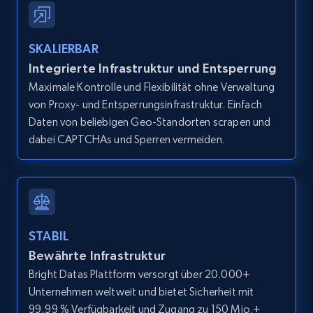
IsCurrentSignedInAgentResponsible, Bedrooms,
and more.
SKALIERBAR
12K+
1.3K+
Gratis testen
Integrierte Infrastruktur und Entsperrung
Maximale Kontrolle und Flexibilität ohne Verwaltung
von Proxy- und Entsperrungsinfrastruktur. Einfach
Daten von beliebigen Geo-Standorten scrapen und
Zillow properties listing information -
dabei CAPTCHAs und Sperren vermeiden.
Search by parameters on zillow and use the
direct link as input
Zpid, City, State, HomeStatus, Address,
IsListingClaimedByCurrentSignedInUser,
IsCurrentSignedInAgentResponsible, Bedrooms,
STABIL
and more.
Bewährte Infrastruktur
Bright Datas Plattform versorgt über 20.000+
12K+
1.3K+
Gratis testen
Unternehmen weltweit und bietet Sicherheit mit
99,99 % Verfügbarkeit und Zugang zu 150 Mio.+