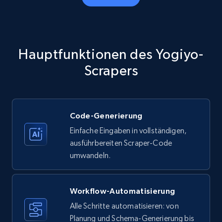
Amazon products - Collects products by
specific category URL
Title, Seller name, Brand, Description, Initial
Hauptfunktionen des Yogiyo-
price, Currency, Availability, Reviews count, and
more.
Scrapers
35.3K+
5.7K+
Gratis testen
Code-Generierung
Einfache Eingaben in vollständigen,
Amazon products - Collects products by
ausführbereiten Scraper-Code
specific keywords
umwandeln.
Title, Seller name, Brand, Description, Initial
price, Currency, Availability, Reviews count, and
more.
Workflow-Automatisierung
Alle Schritte automatisieren: von
35.3K+
Planung und Schema-Generierung bis
5.7K+
Gratis testen