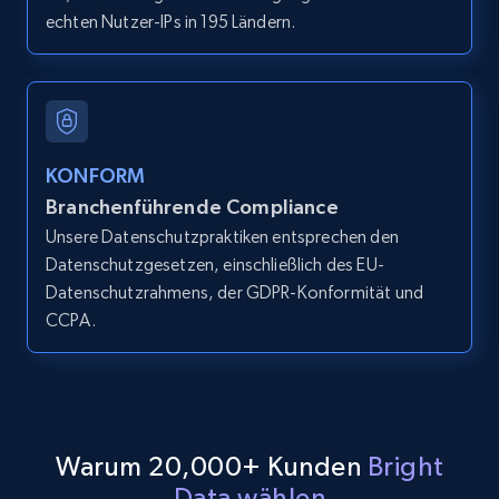
echten Nutzer-IPs in 195 Ländern.
LinkedIn posts
URL, ID, User id, Use url, Title, Headline, Post
text, Date posted, and more.
11.3K+
1.5K+
Gratis testen
KONFORM
Branchenführende Compliance
Unsere Datenschutzpraktiken entsprechen den
Datenschutzgesetzen, einschließlich des EU-
LinkedIn posts - Discover user's articles by
Datenschutzrahmens, der GDPR-Konformität und
URL
CCPA.
URL, ID, User id, Use url, Title, Headline, Post
text, Date posted, and more.
11.3K+
1.5K+
Gratis testen
Warum 20,000+ Kunden
Bright
Data wählen