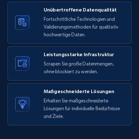
Unübertroffene Datenqualität
X (formerly Twitter) - Posts
Fortschrittliche Technologien und
ID, User posted, Name, Description, Date
Validierungsmethoden für qualitativ
posted, Photos, URL, Quoted post, and more.
hochwertige Daten.
10.4K+
1.2K+
Gratis testen
Leistungsstarke Infrastruktur
Scrapen Sie große Datenmengen,
ohne blockiert zu werden.
X (formerly Twitter) - Posts - Collecting
Twitter posts URLs
Maßgeschneiderte Lösungen
ID, User posted, Name, Description, Date
posted, Photos, URL, Quoted post, and more.
Erhalten Sie maßgeschneiderte
Lösungen für individuelle Bedürfnisse
und Ziele.
10.4K+
1.2K+
Gratis testen