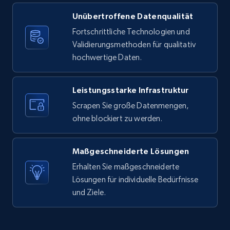
Unübertroffene Datenqualität
X (formerly Twitter) - Posts
Fortschrittliche Technologien und
ID, User posted, Name, Description, Date
Validierungsmethoden für qualitativ
posted, Photos, URL, Quoted post, and more.
hochwertige Daten.
10.3K+
1.2K+
Gratis testen
Leistungsstarke Infrastruktur
Scrapen Sie große Datenmengen,
ohne blockiert zu werden.
X (formerly Twitter) - Posts - Collecting
Twitter posts URLs
Maßgeschneiderte Lösungen
ID, User posted, Name, Description, Date
posted, Photos, URL, Quoted post, and more.
Erhalten Sie maßgeschneiderte
Lösungen für individuelle Bedürfnisse
und Ziele.
10.3K+
1.2K+
Gratis testen