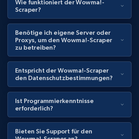
Wie funktioniert der Wowma!-
Scraper?
8.1K+
714+
Gratis testen
Benötige ich eigene Server oder
Proxys, um den Wowma!-Scraper
Youtube - Videos posts - Discovery records
zu betreiben?
by Explore page URL
URL, Title, Youtuber, Youtuber md5, Video url,
Video length, Likes, Views, and more.
Entspricht der Wowma!-Scraper
den Datenschutzbestimmungen?
8.1K+
714+
Gratis testen
Ist Programmierkenntnisse
erforderlich?
Youtube - Videos posts - Discovery videos
by podcast url
Bieten Sie Support für den
URL, Title, Youtuber, Youtuber md5, Video url,
Wowma!-Scraper an?
Video length, Likes, Views, and more.