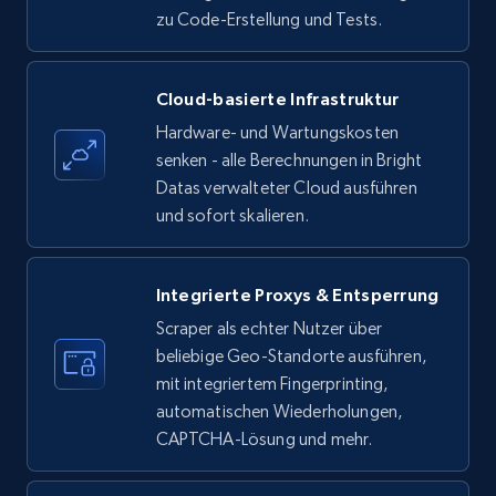
zu Code-Erstellung und Tests.
Amazon products - find products by using
Cloud-basierte Infrastruktur
upc numbers
Hardware- und Wartungskosten
Title, Seller name, Brand, Description, Initial
senken - alle Berechnungen in Bright
price, Currency, Availability, Reviews count, and
Datas verwalteter Cloud ausführen
more.
und sofort skalieren.
35.3K+
5.7K+
Gratis testen
Integrierte Proxys & Entsperrung
Scraper als echter Nutzer über
beliebige Geo-Standorte ausführen,
LinkedIn company information
mit integriertem Fingerprinting,
ID, Name, Country code, Locations, Followers,
automatischen Wiederholungen,
Employees in linkedin, About, Specialties, and
CAPTCHA-Lösung und mehr.
more.