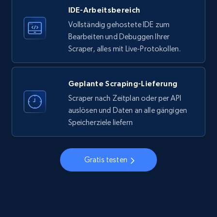
IDE-Arbeitsbereich
33.5K+
3.5K+
Gratis testen
Vollständig gehostete IDE zum
Bearbeiten und Debuggen Ihrer
Scraper, alles mit Live-Protokollen.
Instagram - Profiles
Account, Fbid, ID, Followers, Posts count, Is
business account, Is professional account, Is
Geplante Scraping-Lieferung
verified, and more.
Scraper nach Zeitplan oder per API
auslösen und Daten an alle gängigen
22.3K+
3.5K+
Gratis testen
Speicherziele liefern
Gratis testen
Instagram - Profiles - Collect profile
information by user name
Account, Fbid, ID, Followers, Posts count, Is
business account, Is professional account, Is
verified, and more.