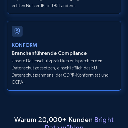
echten Nutzer-IPs in 195 Ländern.
LinkedIn posts
URL, ID, User id, Use url, Title, Headline, Post
text, Date posted, and more.
11.3K+
1.5K+
Gratis testen
KONFORM
Branchenführende Compliance
Unsere Datenschutzpraktiken entsprechen den
Datenschutzgesetzen, einschließlich des EU-
LinkedIn posts - Discover user's articles by
Datenschutzrahmens, der GDPR-Konformität und
URL
CCPA.
URL, ID, User id, Use url, Title, Headline, Post
text, Date posted, and more.
11.3K+
1.5K+
Gratis testen
Warum 20,000+ Kunden
Bright
Data wählen