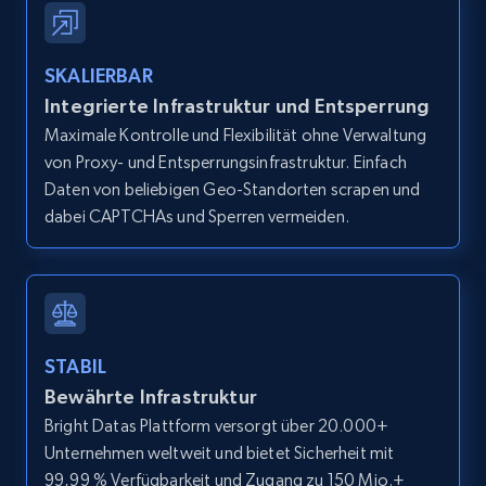
IsCurrentSignedInAgentResponsible, Bedrooms,
and more.
SKALIERBAR
12K+
1.3K+
Gratis testen
Integrierte Infrastruktur und Entsperrung
Maximale Kontrolle und Flexibilität ohne Verwaltung
von Proxy- und Entsperrungsinfrastruktur. Einfach
Daten von beliebigen Geo-Standorten scrapen und
Zillow properties listing information -
dabei CAPTCHAs und Sperren vermeiden.
Search by parameters on zillow and use the
direct link as input
Zpid, City, State, HomeStatus, Address,
IsListingClaimedByCurrentSignedInUser,
IsCurrentSignedInAgentResponsible, Bedrooms,
STABIL
and more.
Bewährte Infrastruktur
Bright Datas Plattform versorgt über 20.000+
12K+
1.3K+
Gratis testen
Unternehmen weltweit und bietet Sicherheit mit
99,99 % Verfügbarkeit und Zugang zu 150 Mio.+