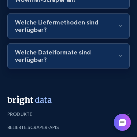
8.1K+
714+
Gratis testen
Welche Liefermethoden sind
verfügbar?
Amazon Reviews
Welche Dateiformate sind
URL, Product name, Product rating, Product
verfügbar?
rating object, Product rating max, Rating,
Author name, Asin, and more.
7.4K+
870+
Gratis testen
PRODUKTE
TikTok - Posts
URL, Post id, Description, Create time, Digg
BELIEBTE SCRAPER-APIS
count, Share count, Collect count, Comment