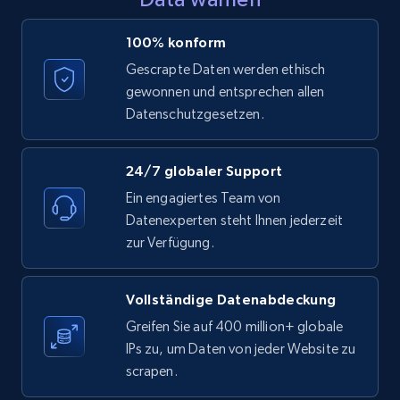
LinkedIn posts - Discover posts by Profile
100% konform
URL
Gescrapte Daten werden ethisch
URL, ID, User id, Use url, Title, Headline, Post
gewonnen und entsprechen allen
text, Date posted, and more.
Datenschutzgesetzen.
11.3K+
1.5K+
Gratis testen
24/7 globaler Support
Ein engagiertes Team von
Datenexperten steht Ihnen jederzeit
LinkedIn posts - Discover new posts
zur Verfügung.
company URL
URL, ID, User id, Use url, Title, Headline, Post
Vollständige Datenabdeckung
text, Date posted, and more.
Greifen Sie auf 400 million+ globale
IPs zu, um Daten von jeder Website zu
11.3K+
1.5K+
Gratis testen
scrapen.