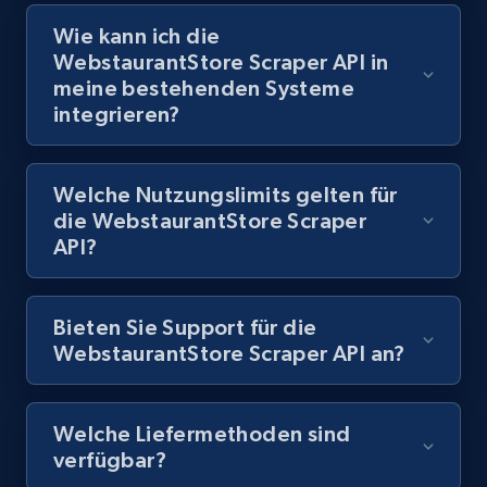
keyword
Wie kann ich die
URL, Title, Rating, Reviews, Initial price, Final
WebstaurantStore Scraper API in
price, Currency, Stock, and more.
meine bestehenden Systeme
integrieren?
991+
164+
Gratis testen
Welche Nutzungslimits gelten für
die WebstaurantStore Scraper
Lazada - Products - Discover products by
API?
category URL or brand URL
URL, Title, Rating, Reviews, Initial price, Final
Bieten Sie Support für die
price, Currency, Stock, and more.
WebstaurantStore Scraper API an?
991+
164+
Gratis testen
Welche Liefermethoden sind
verfügbar?