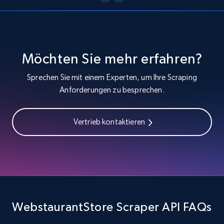
Zara - Products - discovery by category url
Category id, Product id, Product name, Price,
Currency, Colour code, Colour, Description, and
more.
Möchten Sie mehr erfahren?
1.2K+
208+
Gratis testen
Sprechen Sie mit einem Experten, um Ihre Scraping
Anforderungen zu besprechen.
Vertrieb kontaktieren
Best Buy products
URL, Product id, Title, Images, Final price,
Currency, Discount, Initial price, and more.
1.1K+
149+
Gratis testen
WebstaurantStore Scraper API FAQs