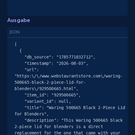
2.5K+
359+
Gratis testen
Ausgabe
Google Shopping
JSON
URL, Product id, Title, Product description,
[

Rating, Reviews count, Images, Variations, and
  {

more.
    "db_source": "1785771832712",

    "timestamp": "2026-08-03",

    "url": 
2.4K+
199+
Gratis testen
"https:\/\/www.webstaurantstore.com\/waring-
500665-black-2-piece-lid-for-
blenders\/929500665.html",

    "item_id": "929500665",

Google Shopping - collects products from
    "variant_id": null,

web using keywords
    "title": "Waring 500665 Black 2-Piece Lid 
for Blenders",

URL, Product id, Title, Product description,
    "description": "This Waring 500665 black 
Rating, Reviews count, Images, Variations, and
2-piece lid for blenders is a direct 
more.
replacement for the one that came with your 