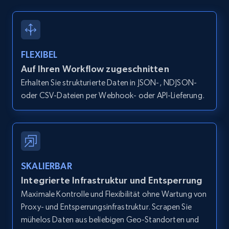
Parts and Accessories"

  }

]
Amazon products global dataset -
Collecting products by keyword search
FLEXIBEL
Title, Seller name, Brand, Description, Initial
price, Currency, Availability, Reviews count, and
Auf Ihren Workflow zugeschnitten
more.
Erhalten Sie strukturierte Daten in JSON-, NDJSON-
oder CSV-Dateien per Webhook- oder API-Lieferung.
2.1K+
375+
Gratis testen
Amazon products global dataset - Collects
SKALIERBAR
products by best sellers category URL
Integrierte Infrastruktur und Entsperrung
Title, Seller name, Brand, Description, Initial
Maximale Kontrolle und Flexibilität ohne Wartung von
price, Currency, Availability, Reviews count, and
Proxy- und Entsperrungsinfrastruktur. Scrapen Sie
more.
mühelos Daten aus beliebigen Geo-Standorten und