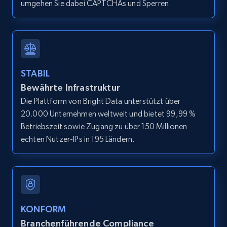
umgehen Sie dabei CAPTCHAs und Sperren.
2.1K+
375+
Gratis testen
Amazon products global dataset - Collect
Amazon products by seller URL
STABIL
Title, Seller name, Brand, Description, Initial
Bewährte Infrastruktur
price, Currency, Availability, Reviews count, and
Die Plattform von Bright Data unterstützt über
more.
20.000 Unternehmen weltweit und bietet 99,99 %
Betriebszeit sowie Zugang zu über 150 Millionen
2.1K+
375+
Gratis testen
echten Nutzer-IPs in 195 Ländern.
Amazon products global dataset - Collect
products from Brands URLs
KONFORM
Title, Seller name, Brand, Description, Initial
Branchenführende Compliance
price, Currency, Availability, Reviews count, and