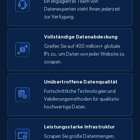
URL, Product id, Listing inventory id, Title, Rating,
Ein engagiertes Team von
Reviews count shop, Reviews count item, Initial
Datenexperten steht Ihnen jederzeit
price, and more.
zur Verfügung.
1.9K+
323+
Gratis testen
Vollständige Datenabdeckung
Greifen Sie auf 400 million+ globale
IPs zu, um Daten von jeder Website zu
scrapen.
Etsy - Collects data from shop's URL
URL, Product id, Listing inventory id, Title, Rating,
Reviews count shop, Reviews count item, Initial
Unübertroffene Datenqualität
price, and more.
Fortschrittliche Technologien und
Validierungsmethoden für qualitativ
1.9K+
323+
Gratis testen
hochwertige Daten.
Leistungsstarke Infrastruktur
Amazon products search
Scrapen Sie große Datenmengen,