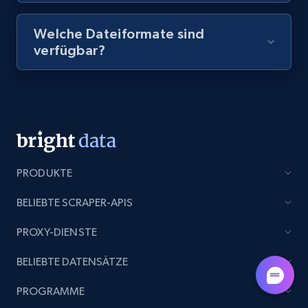
Lazada - Products - Discover products by
seller URL
Welche Dateiformate sind
URL, Title, Rating, Reviews, Initial price, Final
verfügbar?
price, Currency, Stock, and more.
991+
164+
Gratis testen
Lazada - Products - Discover products by
PRODUKTE
brand URL
URL, Title, Rating, Reviews, Initial price, Final
BELIEBTE SCRAPER-APIS
price, Currency, Stock, and more.
PROXY-DIENSTE
991+
164+
Gratis testen
BELIEBTE DATENSÄTZE
PROGRAMME