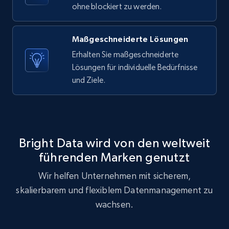
Asin, URL, Name, Sponsored, Initial price, Final
ohne blockiert zu werden.
price, Currency, Sold, and more.
Maßgeschneiderte Lösungen
1.6K+
181+
Gratis testen
Erhalten Sie maßgeschneiderte
Lösungen für individuelle Bedürfnisse
und Ziele.
Target
URL, Product id, Title, Product description,
Rating, Reviews count, Initial price, Discount,
and more.
Bright Data wird von den weltweit
führenden Marken genutzt
1.3K+
175+
Gratis testen
Wir helfen Unternehmen mit sicherem,
skalierbarem und flexiblem Datenmanagement zu
wachsen.
Target - Gather data on products using
specified keywords