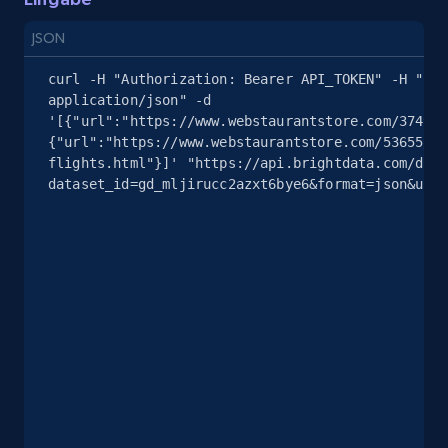
JSON
curl -H "Authorization: Bearer API_TOKEN" -H "Con
eBay - Collect products from shops on eBay
application/json" -d 
'[{"url":"https://www.webstaurantstore.com/3749/w
URL, Product id, Title, Seller name, Seller rating,
{"url":"https://www.webstaurantstore.com/53655/ta
Seller reviews, Breadcrumbs, Root category, and
flights.html"}]' "https://api.brightdata.com/data
more.
dataset_id=gd_mljirucc2azxt6bye6&format=json&unco
2.5K+
359+
Gratis testen
eBay - Collect records by category
URL, Product id, Title, Seller name, Seller rating,
Seller reviews, Breadcrumbs, Root category, and
more.