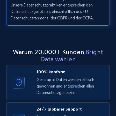
more.
Unsere Datenschutzpraktiken entsprechen den
Datenschutzgesetzen, einschließlich des EU-
Datenschutzrahmens, der GDPR und der CCPA.
2.1K+
375+
Gratis testen
Etsy
Warum 20,000+ Kunden
Bright
URL, Product id, Listing inventory id, Title, Rating,
Reviews count shop, Reviews count item, Initial
Data wählen
price, and more.
100% konform
1.9K+
323+
Gratis testen
Gescrapte Daten werden ethisch
gewonnen und entsprechen allen
Datenschutzgesetzen.
Etsy - Collect data on products using
specified keywords
24/7 globaler Support