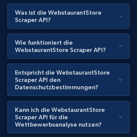
Best Buy products - Collect data on
products using specified keywords
Was ist die WebstaurantStore
URL, Product id, Title, Images, Final price,
Scraper API?
Currency, Discount, Initial price, and more.
Wie funktioniert die
1.1K+
149+
Gratis testen
WebstaurantStore Scraper API?
Entspricht die WebstaurantStore
Lazada - Products
Scraper API den
URL, Title, Rating, Reviews, Initial price, Final
Datenschutzbestimmungen?
price, Currency, Stock, and more.
991+
164+
Gratis testen
Kann ich die WebstaurantStore
Scraper API für die
Wettbewerbsanalyse nutzen?
Lazada - Products - Discover products by