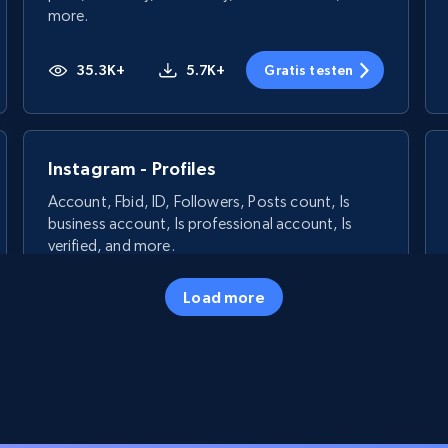
more.
35.3K+
5.7K+
Gratis testen
Instagram - Profiles
Account, Fbid, ID, Followers, Posts count, Is
business account, Is professional account, Is
verified, and more.
Load more
22.4K+
3.5K+
Gratis testen
Crunchbase companies information -