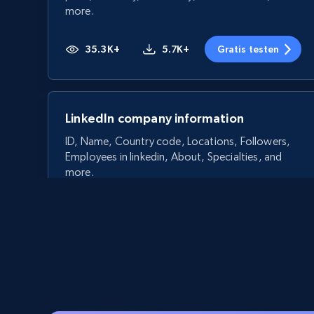
more.
35.3K+
5.7K+
Gratis testen
LinkedIn company information
ID, Name, Country code, Locations, Followers,
Employees in linkedin, About, Specialties, and
more.
33.6K+
3.5K+
Gratis testen
Crunchbase companies information