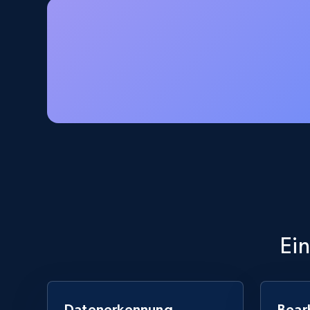
Name, URL, ID, Cb rank, Region, About,
Industries, Operating status, and more.
15.6K+
1.6K+
Gratis testen
Linkedin job listings information -
Discover new jobs by keyword
URL, Job posting id, Job title, Company name,
Company id, Job location, Job summary, Job
seniority level, and more.
Ei
15.3K+
2.2K+
Gratis testen
Datenerkennung
Bear