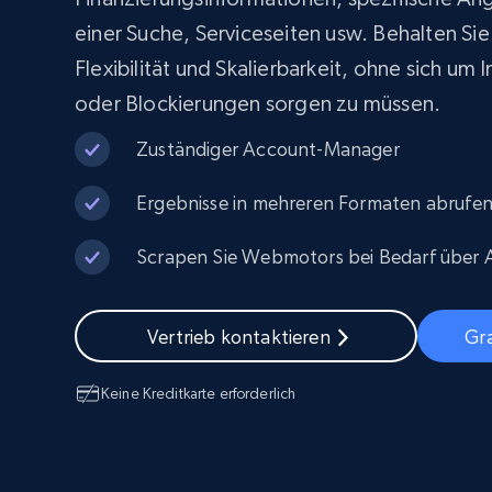
Skalieren Sie Scraping-Browser mit
integriertem Entsperren und Hosting
PROXY-INFRASTRUKTUR
einer Suche, Serviceseiten usw. Behalten Sie 
Flexibilität und Skalierbarkeit, ohne sich um I
Residential proxys
Beginnt bei
$5
$2.5/G
oder Blockierungen sorgen zu müssen.
50% OFF
Beginnt bei
ISP proxys
Zuständiger Account-Manager
PROXY-INFRASTRUKTUR
$1.3/IP
Ergebnisse in mehreren Formaten abrufe
Residential proxys
50% OFF
400M+ globale IPs von echten Peer-
Geräten
Scrapen Sie Webmotors bei Bedarf über 
Datacenter proxys
Schnelle, zuverlässige Proxys für
effiziente Datenextraktion
Vertrieb kontaktieren
Gra
Keine Kreditkarte erforderlich