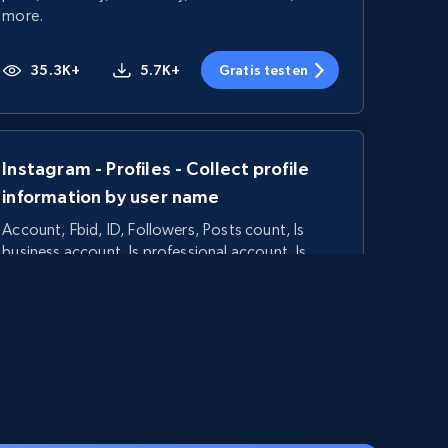
more.
35.3K+
5.7K+
Gratis testen
Instagram - Profiles - Collect profile
information by user name
Account, Fbid, ID, Followers, Posts count, Is
business account, Is professional account, Is
verified, and more.
22.4K+
3.5K+
Gratis testen
Linkedin job listings information