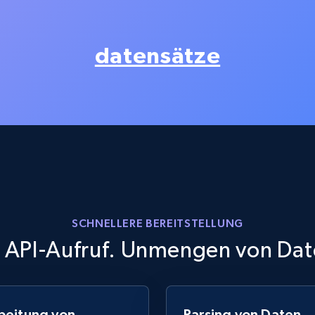
Searching data by keyword
Name, URL, ID, Cb rank, Region, About,
Industries, Operating status, and more.
datensätze
15.6K+
1.6K+
Gratis testen
Linkedin job listings information -
Discover jobs by company URL
URL, Job posting id, Job title, Company name,
Company id, Job location, Job summary, Job
SCHNELLERE BEREITSTELLUNG
seniority level, and more.
n API-Aufruf. Unmengen von Dat
15.3K+
2.2K+
Gratis testen
beitung von
Parsing von Daten