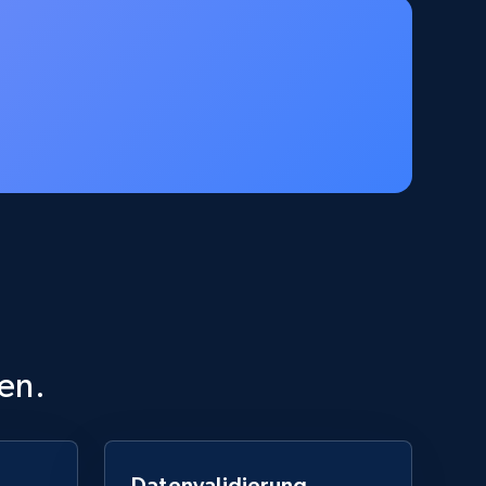
URL, Job posting id, Job title, Company name,
Company id, Job location, Job summary, Job
seniority level, and more.
15.3K+
2.2K+
Gratis testen
Google Maps full information
Place id, URL, Country, Name, Category,
Address, Description, Business details, and
more.
en.
13.3K+
1.7K+
Gratis testen
Datenvalidierung