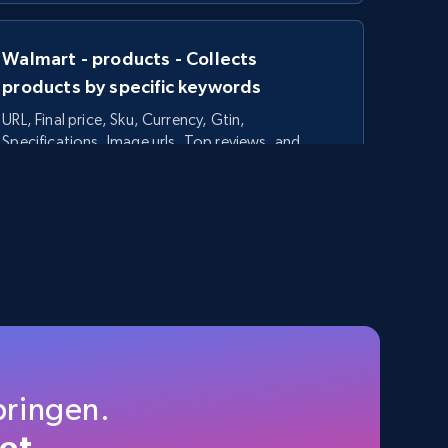
Walmart - products - Collects
products by specific keywords
URL, Final price, Sku, Currency, Gtin,
Specifications, Image urls, Top reviews, and
more.
5.6K+
875+
Gratis testen
TikTok Shop - category
URL, Title, Available, Description, Currency, Initial
price, Final price, Discount percent, and more.
pringen.
et