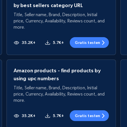
by best sellers category URL
Title, Seller name, Brand, Description, Initial
price, Currency, Availability, Reviews count, and
more.
35.2K+
5.7K+
Gratis testen
Amazon products - find products by
using upc numbers
Title, Seller name, Brand, Description, Initial
price, Currency, Availability, Reviews count, and
more.
35.2K+
5.7K+
Gratis testen