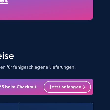
5.4K+
668+
Gratis testen
Amazon sellers info
Seller id, URL, Seller name, Description, Detailed
info, Stars, Feedbacks, Return policy, and more.
eise
ten für fehlgeschlagene Lieferungen.
2.5K+
378+
Gratis testen
S25 beim Checkout.
Jetzt anfangen
eBay - Collect products from shops on
eBay