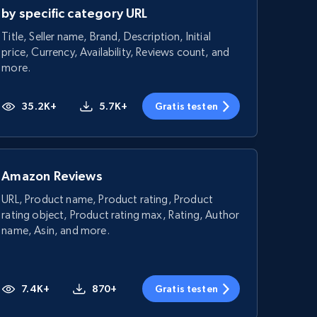
by specific category URL
Title, Seller name, Brand, Description, Initial
price, Currency, Availability, Reviews count, and
more.
35.2K+
5.7K+
Gratis testen
Amazon Reviews
URL, Product name, Product rating, Product
rating object, Product rating max, Rating, Author
name, Asin, and more.
7.4K+
870+
Gratis testen