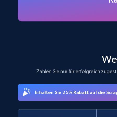
more.
5.6K+
875+
Gratis testen
TikTok Shop - Collect TikTok shop
products by keywords search
Wea
URL, Title, Available, Description, Currency, Initial
price, Final price, Discount percent, and more.
Zahlen Sie nur für erfolgreich zuge
5.4K+
668+
Gratis testen
Erhalten Sie 25% Rabatt auf die Sc
eBay
URL, Product id, Title, Seller name, Seller rating,
Seller reviews, Breadcrumbs, Root category, and