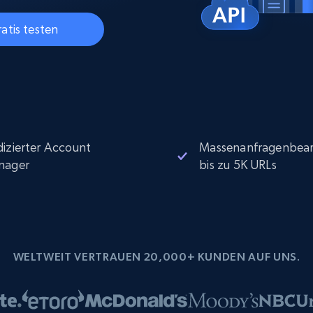
Datacenter proxys
collected
$0.9/IP
B
atis testen
ISP proxys
Über 700.000 vollständig konforme
statische Privatanwender-Proxys
izierter Account
Massenanfragenbear
nager
bis zu 5K URLs
WELTWEIT VERTRAUEN 20,000+ KUNDEN AUF UNS.