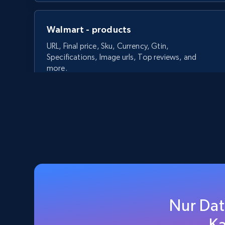
Walmart - products
URL, Final price, Sku, Currency, Gtin,
Specifications, Image urls, Top reviews, and
more.
5.6K+
875+
Gratis testen
Walmart - products - Discover
products by using sku numbers
Nur Dat
URL, Final price, Sku, Currency, Gtin,
Specifications, Image urls, Top reviews, and
Ka