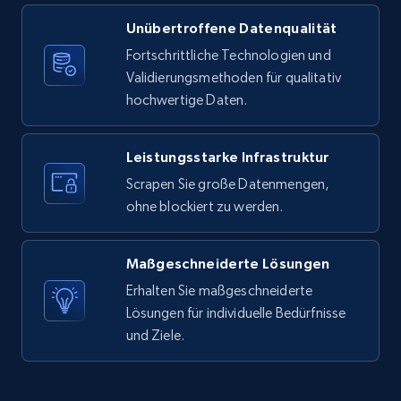
Unübertroffene Datenqualität
X (formerly Twitter) - Posts
Fortschrittliche Technologien und
ID, User posted, Name, Description, Date
Validierungsmethoden für qualitativ
posted, Photos, URL, Quoted post, and more.
hochwertige Daten.
10.4K+
1.2K+
Gratis testen
Leistungsstarke Infrastruktur
Scrapen Sie große Datenmengen,
ohne blockiert zu werden.
X (formerly Twitter) - Posts - Collecting
Twitter posts URLs
Maßgeschneiderte Lösungen
ID, User posted, Name, Description, Date
posted, Photos, URL, Quoted post, and more.
Erhalten Sie maßgeschneiderte
Lösungen für individuelle Bedürfnisse
und Ziele.
10.4K+
1.2K+
Gratis testen