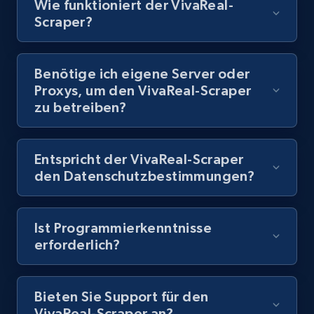
Wie funktioniert der VivaReal-
Scraper?
8.1K+
716+
Gratis testen
Benötige ich eigene Server oder
Proxys, um den VivaReal-Scraper
Youtube - Videos posts - Discovery records
zu betreiben?
by Explore page URL
URL, Title, Youtuber, Youtuber md5, Video url,
Video length, Likes, Views, and more.
Entspricht der VivaReal-Scraper
den Datenschutzbestimmungen?
8.1K+
716+
Gratis testen
Ist Programmierkenntnisse
erforderlich?
Youtube - Videos posts - Discovery videos
by podcast url
Bieten Sie Support für den
URL, Title, Youtuber, Youtuber md5, Video url,
VivaReal-Scraper an?
Video length, Likes, Views, and more.