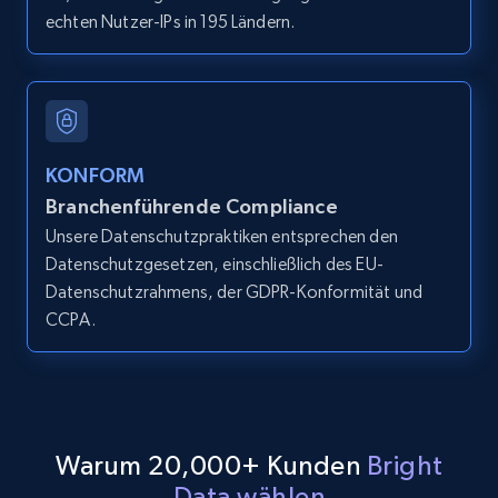
echten Nutzer-IPs in 195 Ländern.
LinkedIn posts
URL, ID, User id, Use url, Title, Headline, Post
text, Date posted, and more.
11.3K+
1.5K+
Gratis testen
KONFORM
Branchenführende Compliance
Unsere Datenschutzpraktiken entsprechen den
Datenschutzgesetzen, einschließlich des EU-
LinkedIn posts - Discover user's articles by
Datenschutzrahmens, der GDPR-Konformität und
URL
CCPA.
URL, ID, User id, Use url, Title, Headline, Post
text, Date posted, and more.
11.3K+
1.5K+
Gratis testen
Warum 20,000+ Kunden
Bright
Data wählen