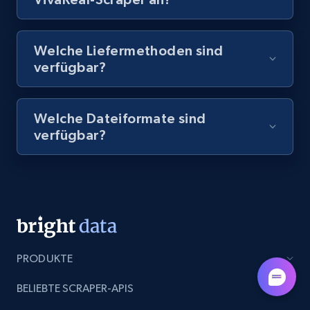
8.1K+
716+
Gratis testen
Welche Liefermethoden sind
verfügbar?
Amazon Reviews
Welche Dateiformate sind
URL, Product name, Product rating, Product
verfügbar?
rating object, Product rating max, Rating,
Author name, Asin, and more.
7.4K+
872+
Gratis testen
PRODUKTE
TikTok - Posts
URL, Post id, Description, Create time, Digg
BELIEBTE SCRAPER-APIS
count, Share count, Collect count, Comment