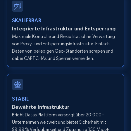
IsCurrentSignedInAgentResponsible, Bedrooms,
and more.
SKALIERBAR
12.1K+
1.3K+
Gratis testen
Integrierte Infrastruktur und Entsperrung
Maximale Kontrolle und Flexibilität ohne Verwaltung
von Proxy- und Entsperrungsinfrastruktur. Einfach
Daten von beliebigen Geo-Standorten scrapen und
Zillow properties listing information -
dabei CAPTCHAs und Sperren vermeiden.
Search by parameters on zillow and use the
direct link as input
Zpid, City, State, HomeStatus, Address,
IsListingClaimedByCurrentSignedInUser,
IsCurrentSignedInAgentResponsible, Bedrooms,
STABIL
and more.
Bewährte Infrastruktur
Bright Datas Plattform versorgt über 20.000+
12.1K+
1.3K+
Gratis testen
Unternehmen weltweit und bietet Sicherheit mit
99,99 % Verfügbarkeit und Zugang zu 150 Mio.+