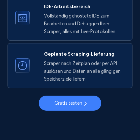
IDE-Arbeitsbereich
33.6K+
3.5K+
Gratis testen
Vollständig gehostete IDE zum
Bearbeiten und Debuggen Ihrer
Scraper, alles mit Live-Protokollen.
Instagram - Profiles
Account, Fbid, ID, Followers, Posts count, Is
business account, Is professional account, Is
Geplante Scraping-Lieferung
verified, and more.
Scraper nach Zeitplan oder per API
auslösen und Daten an alle gängigen
22.4K+
3.5K+
Gratis testen
Speicherziele liefern
Gratis testen
Instagram - Profiles - Collect profile
information by user name
Account, Fbid, ID, Followers, Posts count, Is
business account, Is professional account, Is
verified, and more.