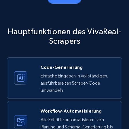
Amazon products - Collects products by
specific category URL
Title, Seller name, Brand, Description, Initial
Hauptfunktionen des VivaReal-
price, Currency, Availability, Reviews count, and
more.
Scrapers
35.3K+
5.7K+
Gratis testen
Code-Generierung
Einfache Eingaben in vollständigen,
Amazon products - Collects products by
ausführbereiten Scraper-Code
specific keywords
umwandeln.
Title, Seller name, Brand, Description, Initial
price, Currency, Availability, Reviews count, and
more.
Workflow-Automatisierung
Alle Schritte automatisieren: von
35.3K+
Planung und Schema-Generierung bis
5.7K+
Gratis testen