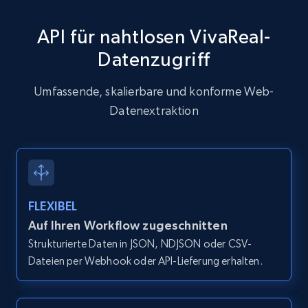
API für nahtlosen VivaReal-
Datenzugriff
Zillow properties listing information
Zpid, City, State, HomeStatus, Address,
Umfassende, skalierbare und konforme Web-
IsListingClaimedByCurrentSignedInUser,
Datenextraktion
IsCurrentSignedInAgentResponsible, Bedrooms,
and more.
12.1K+
1.3K+
Gratis testen
FLEXIBEL
Auf Ihren Workflow zugeschnitten
Zillow properties listing information -
Strukturierte Daten in JSON, NDJSON oder CSV-
Discover by custom filters - location, home
Dateien per Webhook oder API-Lieferung erhalten.
type and status
Zpid, City, State, HomeStatus, Address,
IsListingClaimedByCurrentSignedInUser,