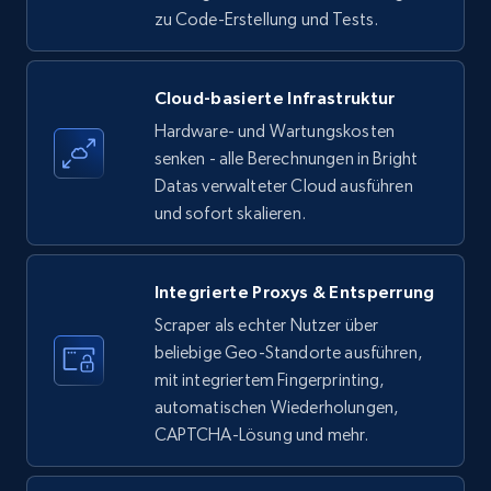
zu Code-Erstellung und Tests.
Amazon products - find products by using
Cloud-basierte Infrastruktur
upc numbers
Hardware- und Wartungskosten
Title, Seller name, Brand, Description, Initial
senken - alle Berechnungen in Bright
price, Currency, Availability, Reviews count, and
Datas verwalteter Cloud ausführen
more.
und sofort skalieren.
35.3K+
5.7K+
Gratis testen
Integrierte Proxys & Entsperrung
Scraper als echter Nutzer über
beliebige Geo-Standorte ausführen,
LinkedIn company information
mit integriertem Fingerprinting,
ID, Name, Country code, Locations, Followers,
automatischen Wiederholungen,
Employees in linkedin, About, Specialties, and
CAPTCHA-Lösung und mehr.
more.