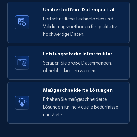
Unübertroffene Datenqualität
X (formerly Twitter) - Posts
Fortschrittliche Technologien und
ID, User posted, Name, Description, Date
Validierungsmethoden für qualitativ
posted, Photos, URL, Quoted post, and more.
hochwertige Daten.
10.4K+
1.2K+
Gratis testen
Leistungsstarke Infrastruktur
Scrapen Sie große Datenmengen,
ohne blockiert zu werden.
X (formerly Twitter) - Posts - Collecting
Twitter posts URLs
Maßgeschneiderte Lösungen
ID, User posted, Name, Description, Date
posted, Photos, URL, Quoted post, and more.
Erhalten Sie maßgeschneiderte
Lösungen für individuelle Bedürfnisse
und Ziele.
10.4K+
1.2K+
Gratis testen