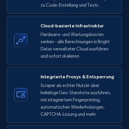
zu Code-Erstellung und Tests.
Amazon products - find products by using
Cloud-basierte Infrastruktur
upc numbers
Hardware- und Wartungskosten
Title, Seller name, Brand, Description, Initial
senken - alle Berechnungen in Bright
price, Currency, Availability, Reviews count, and
Datas verwalteter Cloud ausführen
more.
und sofort skalieren.
35.3K+
5.7K+
Gratis testen
Integrierte Proxys & Entsperrung
Scraper als echter Nutzer über
beliebige Geo-Standorte ausführen,
LinkedIn company information
mit integriertem Fingerprinting,
ID, Name, Country code, Locations, Followers,
automatischen Wiederholungen,
Employees in linkedin, About, Specialties, and
CAPTCHA-Lösung und mehr.
more.