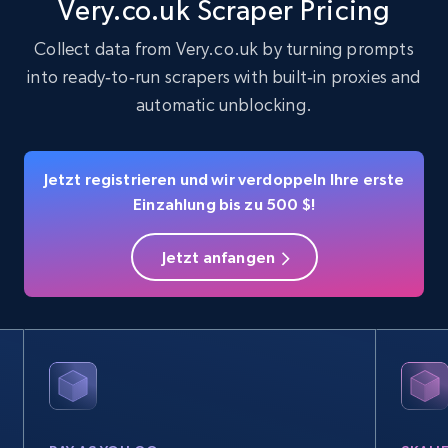
Very.co.uk Scraper Pricing
Collect data from Very.co.uk by turning prompts
22.4K+
3.5K+
Gratis testen
into ready‑to‑run scrapers with built‑in proxies and
automatic unblocking.
Crunchbase companies information
Jetzt registrieren und wir verdoppeln Ihre erste
Name, URL, ID, Cb rank, Region, About,
Industries, Operating status, and more.
Einzahlung bis zu 500 $!
Jetzt anfangen
15.6K+
1.6K+
Gratis testen
Crunchbase companies information -
Searching data by keyword
Name, URL, ID, Cb rank, Region, About,
Industries, Operating status, and more.