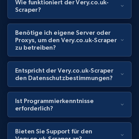
Wie funktioniert der Very.co.uk-
Scraper?
8.1K+
716+
Gratis testen
Benötige ich eigene Server oder
Proxys, um den Very.co.uk-Scraper
Youtube - Videos posts - Discovery records
zu betreiben?
by Explore page URL
URL, Title, Youtuber, Youtuber md5, Video url,
Video length, Likes, Views, and more.
Entspricht der Very.co.uk-Scraper
den Datenschutzbestimmungen?
8.1K+
716+
Gratis testen
Ist Programmierkenntnisse
erforderlich?
Youtube - Videos posts - Discovery videos
by podcast url
Bieten Sie Support für den
URL, Title, Youtuber, Youtuber md5, Video url,
Very.co.uk-Scraper an?
Video length, Likes, Views, and more.