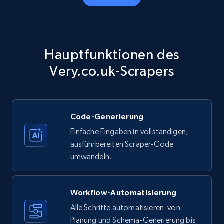
Amazon products - Collects products by
specific category URL
Title, Seller name, Brand, Description, Initial
Hauptfunktionen des
price, Currency, Availability, Reviews count, and
more.
Very.co.uk-Scrapers
35.3K+
5.7K+
Gratis testen
Code-Generierung
Einfache Eingaben in vollständigen,
Amazon products - Collects products by
ausführbereiten Scraper-Code
specific keywords
umwandeln.
Title, Seller name, Brand, Description, Initial
price, Currency, Availability, Reviews count, and
more.
Workflow-Automatisierung
Alle Schritte automatisieren: von
35.3K+
Planung und Schema-Generierung bis
5.7K+
Gratis testen