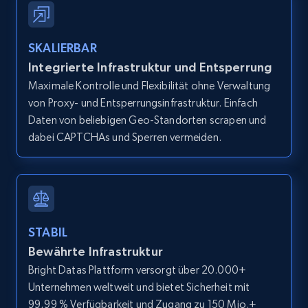
IsCurrentSignedInAgentResponsible, Bedrooms,
and more.
SKALIERBAR
12K+
1.3K+
Gratis testen
Integrierte Infrastruktur und Entsperrung
Maximale Kontrolle und Flexibilität ohne Verwaltung
von Proxy- und Entsperrungsinfrastruktur. Einfach
Daten von beliebigen Geo-Standorten scrapen und
Zillow properties listing information -
dabei CAPTCHAs und Sperren vermeiden.
Search by parameters on zillow and use the
direct link as input
Zpid, City, State, HomeStatus, Address,
IsListingClaimedByCurrentSignedInUser,
IsCurrentSignedInAgentResponsible, Bedrooms,
STABIL
and more.
Bewährte Infrastruktur
Bright Datas Plattform versorgt über 20.000+
12K+
1.3K+
Gratis testen
Unternehmen weltweit und bietet Sicherheit mit
99,99 % Verfügbarkeit und Zugang zu 150 Mio.+