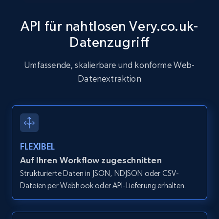
API für nahtlosen Very.co.uk-
Datenzugriff
Zillow properties listing information
Zpid, City, State, HomeStatus, Address,
Umfassende, skalierbare und konforme Web-
IsListingClaimedByCurrentSignedInUser,
Datenextraktion
IsCurrentSignedInAgentResponsible, Bedrooms,
and more.
12K+
1.3K+
Gratis testen
FLEXIBEL
Auf Ihren Workflow zugeschnitten
Zillow properties listing information -
Strukturierte Daten in JSON, NDJSON oder CSV-
Discover by custom filters - location, home
Dateien per Webhook oder API-Lieferung erhalten.
type and status
Zpid, City, State, HomeStatus, Address,
IsListingClaimedByCurrentSignedInUser,