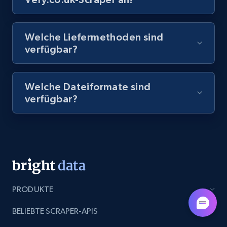
8.1K+
716+
Gratis testen
Welche Liefermethoden sind
verfügbar?
Amazon Reviews
Welche Dateiformate sind
URL, Product name, Product rating, Product
verfügbar?
rating object, Product rating max, Rating,
Author name, Asin, and more.
7.4K+
872+
Gratis testen
PRODUKTE
TikTok - Posts
URL, Post id, Description, Create time, Digg
BELIEBTE SCRAPER-APIS
count, Share count, Collect count, Comment