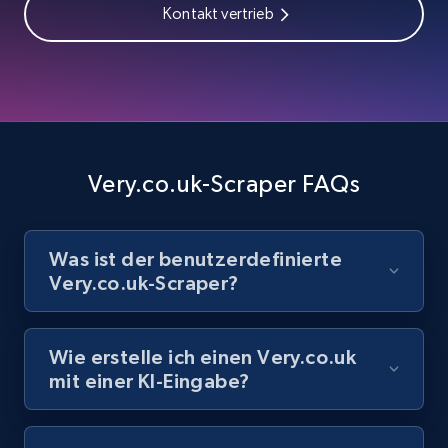
8.1K+
716+
Gratis testen
Kontakt vertrieb
Youtube - Videos posts - Search videos by
keyword and then apply relevant video
filters
Very.co.uk-Scraper FAQs
URL, Title, Youtuber, Youtuber md5, Video url,
Video length, Likes, Views, and more.
Was ist der benutzerdefinierte
8.1K+
716+
Gratis testen
Very.co.uk-Scraper?
Wie erstelle ich einen Very.co.uk
Youtube - Videos posts - Collect YouTube
mit einer KI-Eingabe?
posts by hashtags
URL, Title, Youtuber, Youtuber md5, Video url,
Video length, Likes, Views, and more.