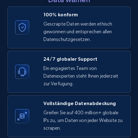
LinkedIn posts - Discover posts by Profile
100% konform
URL
Gescrapte Daten werden ethisch
URL, ID, User id, Use url, Title, Headline, Post
gewonnen und entsprechen allen
text, Date posted, and more.
Datenschutzgesetzen.
11.3K+
1.5K+
Gratis testen
24/7 globaler Support
Ein engagiertes Team von
Datenexperten steht Ihnen jederzeit
LinkedIn posts - Discover new posts
zur Verfügung.
company URL
URL, ID, User id, Use url, Title, Headline, Post
Vollständige Datenabdeckung
text, Date posted, and more.
Greifen Sie auf 400 million+ globale
IPs zu, um Daten von jeder Website zu
11.3K+
1.5K+
Gratis testen
scrapen.