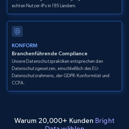
echten Nutzer-IPs in 195 Ländern.
LinkedIn posts
URL, ID, User id, Use url, Title, Headline, Post
text, Date posted, and more.
11.3K+
1.5K+
Gratis testen
KONFORM
Branchenführende Compliance
Unsere Datenschutzpraktiken entsprechen den
Datenschutzgesetzen, einschließlich des EU-
LinkedIn posts - Discover user's articles by
Datenschutzrahmens, der GDPR-Konformität und
URL
CCPA.
URL, ID, User id, Use url, Title, Headline, Post
text, Date posted, and more.
11.3K+
1.5K+
Gratis testen
Warum 20,000+ Kunden
Bright
Data wählen