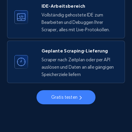
IDE-Arbeitsbereich
33.6K+
3.5K+
Gratis testen
Vollständig gehostete IDE zum
Bearbeiten und Debuggen Ihrer
Scraper, alles mit Live-Protokollen.
Instagram - Profiles
Account, Fbid, ID, Followers, Posts count, Is
business account, Is professional account, Is
Geplante Scraping-Lieferung
verified, and more.
Scraper nach Zeitplan oder per API
auslösen und Daten an alle gängigen
22.4K+
3.5K+
Gratis testen
Speicherziele liefern
Gratis testen
Instagram - Profiles - Collect profile
information by user name
Account, Fbid, ID, Followers, Posts count, Is
business account, Is professional account, Is
verified, and more.