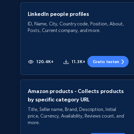
LinkedIn people profiles
ID, Name, City, Country code, Position, About,
Posts, Current company, and more.
120.4K+
11.3K+
Gratis testen
Amazon products - Collects products
by specific category URL
Title, Seller name, Brand, Description, Initial
price, Currency, Availability, Reviews count, and
more.