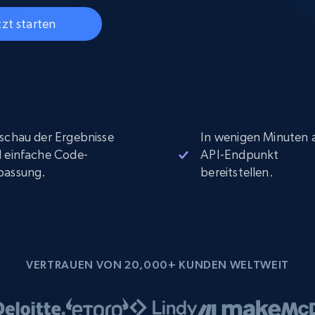
Datacenter proxys
collected
$0.9/IP
B
tzt starten
ISP proxys
Über 700.000 vollständig konforme
statische Privatanwender-Proxys
schau der Ergebnisse
In wenigen Minuten a
 einfache Code-
API-Endpunkt
passung.
bereitstellen.
VERTRAUEN VON 20,000+ KUNDEN WELTWEIT