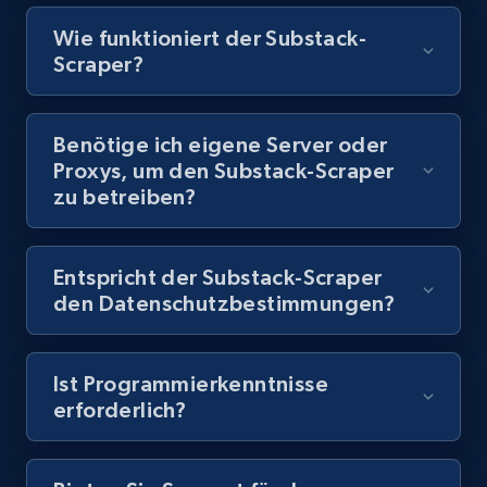
Video length, Likes, Views, and more.
Wie funktioniert der Substack-
Scraper?
8.1K+
716+
Gratis testen
Benötige ich eigene Server oder
Proxys, um den Substack-Scraper
Youtube - Videos posts - Discovery records
zu betreiben?
by Explore page URL
URL, Title, Youtuber, Youtuber md5, Video url,
Video length, Likes, Views, and more.
Entspricht der Substack-Scraper
den Datenschutzbestimmungen?
8.1K+
716+
Gratis testen
Ist Programmierkenntnisse
erforderlich?
Youtube - Videos posts - Discovery videos
by podcast url