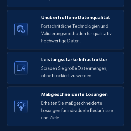
Unübertroffene Datenqualität
X (formerly Twitter) - Posts
Fortschrittliche Technologien und
ID, User posted, Name, Description, Date
Validierungsmethoden für qualitativ
posted, Photos, URL, Quoted post, and more.
hochwertige Daten.
10.4K+
1.2K+
Gratis testen
Leistungsstarke Infrastruktur
Scrapen Sie große Datenmengen,
ohne blockiert zu werden.
X (formerly Twitter) - Posts - Collecting
Twitter posts URLs
Maßgeschneiderte Lösungen
ID, User posted, Name, Description, Date
posted, Photos, URL, Quoted post, and more.
Erhalten Sie maßgeschneiderte
Lösungen für individuelle Bedürfnisse
und Ziele.
10.4K+
1.2K+
Gratis testen