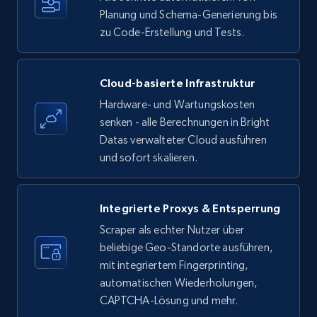
35.3K+
Planung und Schema-Generierung bis
5.7K+
Gratis testen
zu Code-Erstellung und Tests.
Amazon products - find products by using
Cloud-basierte Infrastruktur
upc numbers
Hardware- und Wartungskosten
Title, Seller name, Brand, Description, Initial
senken - alle Berechnungen in Bright
price, Currency, Availability, Reviews count, and
Datas verwalteter Cloud ausführen
more.
und sofort skalieren.
35.3K+
5.7K+
Gratis testen
Integrierte Proxys & Entsperrung
Scraper als echter Nutzer über
beliebige Geo-Standorte ausführen,
LinkedIn company information
mit integriertem Fingerprinting,
ID, Name, Country code, Locations, Followers,
automatischen Wiederholungen,
Employees in linkedin, About, Specialties, and
CAPTCHA-Lösung und mehr.
more.