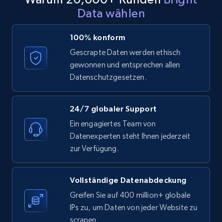
Data wählen
LinkedIn posts - Discover posts by Profile
100% konform
URL
Gescrapte Daten werden ethisch
URL, ID, User id, Use url, Title, Headline, Post
gewonnen und entsprechen allen
text, Date posted, and more.
Datenschutzgesetzen.
11.3K+
1.5K+
Gratis testen
24/7 globaler Support
Ein engagiertes Team von
Datenexperten steht Ihnen jederzeit
LinkedIn posts - Discover new posts
zur Verfügung.
company URL
URL, ID, User id, Use url, Title, Headline, Post
Vollständige Datenabdeckung
text, Date posted, and more.
Greifen Sie auf 400 million+ globale
IPs zu, um Daten von jeder Website zu
11.3K+
1.5K+
Gratis testen
scrapen.