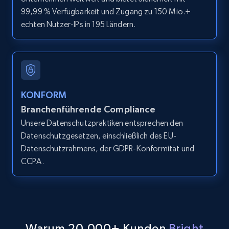
99,99 % Verfügbarkeit und Zugang zu 150 Mio.+
echten Nutzer-IPs in 195 Ländern.
LinkedIn posts
URL, ID, User id, Use url, Title, Headline, Post
text, Date posted, and more.
11.3K+
1.5K+
Gratis testen
KONFORM
Branchenführende Compliance
Unsere Datenschutzpraktiken entsprechen den
Datenschutzgesetzen, einschließlich des EU-
LinkedIn posts - Discover user's articles by
Datenschutzrahmens, der GDPR-Konformität und
URL
CCPA.
URL, ID, User id, Use url, Title, Headline, Post
text, Date posted, and more.
11.3K+
1.5K+
Gratis testen
Warum 20,000+ Kunden
Bright