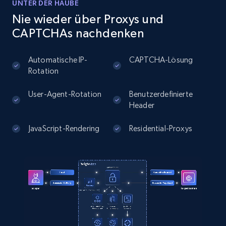
UNTER DER HAUBE
Nie wieder über Proxys und
CAPTCHAs nachdenken
Instagram - Posts
Automatische IP-
CAPTCHA-Lösung
URL, User posted, Description, Hashtags, Num
Rotation
comments, Date posted, Likes, Photos, and
more.
User-Agent-Rotation
Benutzerdefinierte
Header
13.2K+
1.6K+
Gratis testen
JavaScript-Rendering
Residential-Proxys
Instagram - Posts - Collects posts from a
specific URLs by using profile URL
URL, User posted, Description, Hashtags, Num
comments, Date posted, Likes, Photos, and
more.