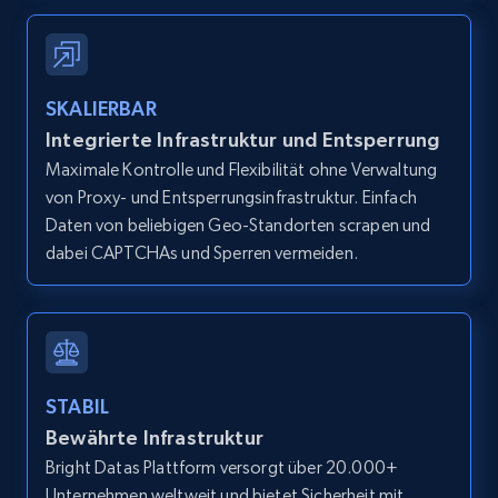
Zpid, City, State, HomeStatus, Address,
IsListingClaimedByCurrentSignedInUser,
IsCurrentSignedInAgentResponsible, Bedrooms,
and more.
SKALIERBAR
12K+
1.3K+
Gratis testen
Integrierte Infrastruktur und Entsperrung
Maximale Kontrolle und Flexibilität ohne Verwaltung
von Proxy- und Entsperrungsinfrastruktur. Einfach
Daten von beliebigen Geo-Standorten scrapen und
Zillow properties listing information -
dabei CAPTCHAs und Sperren vermeiden.
Search by parameters on zillow and use the
direct link as input
Zpid, City, State, HomeStatus, Address,
IsListingClaimedByCurrentSignedInUser,
IsCurrentSignedInAgentResponsible, Bedrooms,
STABIL
and more.
Bewährte Infrastruktur
Bright Datas Plattform versorgt über 20.000+
12K+
1.3K+
Gratis testen
Unternehmen weltweit und bietet Sicherheit mit