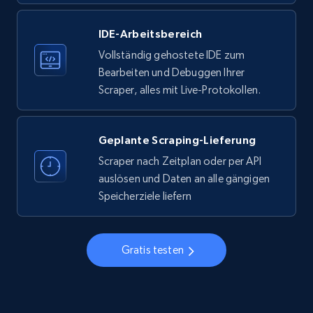
IDE-Arbeitsbereich
33.6K+
3.5K+
Gratis testen
Vollständig gehostete IDE zum
Bearbeiten und Debuggen Ihrer
Scraper, alles mit Live-Protokollen.
Instagram - Profiles
Account, Fbid, ID, Followers, Posts count, Is
business account, Is professional account, Is
Geplante Scraping-Lieferung
verified, and more.
Scraper nach Zeitplan oder per API
auslösen und Daten an alle gängigen
22.4K+
3.5K+
Gratis testen
Speicherziele liefern
Gratis testen
Instagram - Profiles - Collect profile
information by user name
Account, Fbid, ID, Followers, Posts count, Is