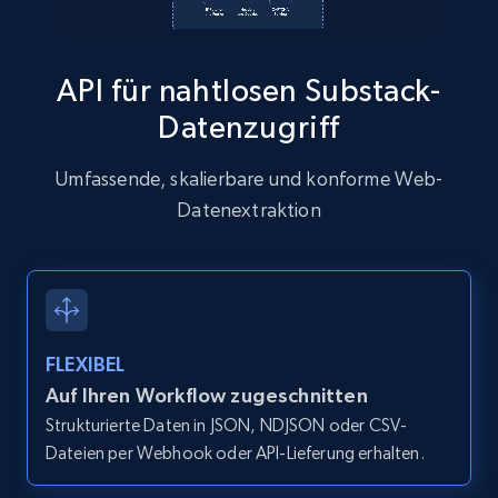
13.2K+
1.6K+
Gratis testen
API für nahtlosen Substack-
Datenzugriff
Zillow properties listing information
Zpid, City, State, HomeStatus, Address,
Umfassende, skalierbare und konforme Web-
IsListingClaimedByCurrentSignedInUser,
Datenextraktion
IsCurrentSignedInAgentResponsible, Bedrooms,
and more.
12K+
1.3K+
Gratis testen
FLEXIBEL
Auf Ihren Workflow zugeschnitten
Zillow properties listing information -
Strukturierte Daten in JSON, NDJSON oder CSV-
Discover by custom filters - location, home
Dateien per Webhook oder API-Lieferung erhalten.
type and status