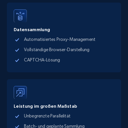
Place id, URL, Country, Name, Category,
Address, Description, Business details, and
more.
Datensammlung
13.2K+
1.7K+
Gratis testen
Automatisiertes Proxy-Management
Vollständige Browser-Darstellung
Google Maps full information - discover
CAPTCHA-Lösung
records by location search
Place id, URL, Country, Name, Category,
Address, Description, Business details, and
more.
13.2K+
1.7K+
Gratis testen
Leistung im großen Maßstab
Unbegrenzte Parallelität
Batch- und geplante Sammlung