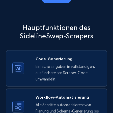
Amazon products - Collects products by
specific category URL
Title, Seller name, Brand, Description, Initial
Hauptfunktionen des
price, Currency, Availability, Reviews count, and
more.
SidelineSwap-Scrapers
35.2K+
5.7K+
Gratis testen
Code-Generierung
Einfache Eingaben in vollständigen,
Amazon products - Collects products by
ausführbereiten Scraper-Code
specific keywords
umwandeln.
Title, Seller name, Brand, Description, Initial
price, Currency, Availability, Reviews count, and
more.
Workflow-Automatisierung
Alle Schritte automatisieren: von
35.2K+
Planung und Schema-Generierung bis
5.7K+
Gratis testen