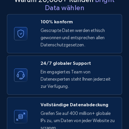
Data wählen
LinkedIn posts - Discover posts by Profile
URL
100% konform
URL, ID, User id, Use url, Title, Headline, Post
Gescrapte Daten werden ethisch
text, Date posted, and more.
gewonnen und entsprechen allen
Datenschutzgesetzen.
11.3K+
1.5K+
Gratis testen
24/7 globaler Support
Ein engagiertes Team von
LinkedIn posts - Discover new posts
Datenexperten steht Ihnen jederzeit
company URL
zur Verfügung.
URL, ID, User id, Use url, Title, Headline, Post
text, Date posted, and more.
Vollständige Datenabdeckung
11.3K+
1.5K+
Gratis testen
Greifen Sie auf 400 million+ globale
IPs zu, um Daten von jeder Website zu
scrapen.