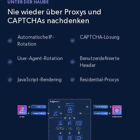
UNTER DER HAUBE
Nie wieder über Proxys und
Instagram - Posts
CAPTCHAs nachdenken
URL, User posted, Description, Hashtags, Num
comments, Date posted, Likes, Photos, and
Automatische IP-
CAPTCHA-Lösung
more.
Rotation
User-Agent-Rotation
Benutzerdefinierte
13.2K+
1.6K+
Gratis testen
Header
JavaScript-Rendering
Residential-Proxys
Instagram - Posts - Collects posts from a
specific URLs by using profile URL
URL, User posted, Description, Hashtags, Num
comments, Date posted, Likes, Photos, and
more.
13.2K+
1.6K+
Gratis testen