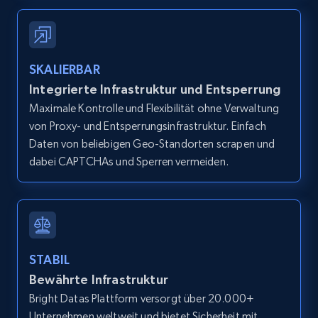
IsCurrentSignedInAgentResponsible, Bedrooms,
and more.
12K+
1.3K+
Gratis testen
SKALIERBAR
Integrierte Infrastruktur und Entsperrung
Maximale Kontrolle und Flexibilität ohne Verwaltung
von Proxy- und Entsperrungsinfrastruktur. Einfach
Zillow properties listing information -
Daten von beliebigen Geo-Standorten scrapen und
Search by parameters on zillow and use the
dabei CAPTCHAs und Sperren vermeiden.
direct link as input
Zpid, City, State, HomeStatus, Address,
IsListingClaimedByCurrentSignedInUser,
IsCurrentSignedInAgentResponsible, Bedrooms,
and more.
STABIL
Bewährte Infrastruktur
12K+
1.3K+
Gratis testen
Bright Datas Plattform versorgt über 20.000+
Unternehmen weltweit und bietet Sicherheit mit