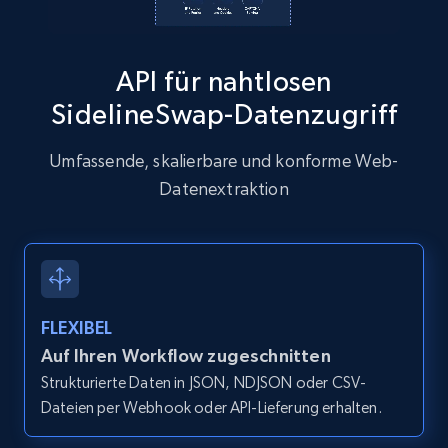
API für nahtlosen
Zillow properties listing information
SidelineSwap-Datenzugriff
Zpid, City, State, HomeStatus, Address,
IsListingClaimedByCurrentSignedInUser,
Umfassende, skalierbare und konforme Web-
IsCurrentSignedInAgentResponsible, Bedrooms,
Datenextraktion
and more.
12K+
1.3K+
Gratis testen
FLEXIBEL
Zillow properties listing information -
Auf Ihren Workflow zugeschnitten
Discover by custom filters - location, home
Strukturierte Daten in JSON, NDJSON oder CSV-
type and status
Dateien per Webhook oder API-Lieferung erhalten.
Zpid, City, State, HomeStatus, Address,
IsListingClaimedByCurrentSignedInUser,