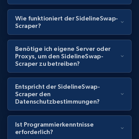
8.1K+
713+
Gratis testen
Wie funktioniert der SidelineSwap-
Scraper?
Youtube - Videos posts - Discovery records
Benötige ich eigene Server oder
by Explore page URL
Proxys, um den SidelineSwap-
URL, Title, Youtuber, Youtuber md5, Video url,
Scraper zu betreiben?
Video length, Likes, Views, and more.
8.1K+
713+
Gratis testen
Entspricht der SidelineSwap-
Scraper den
Datenschutzbestimmungen?
Youtube - Videos posts - Discovery videos
by podcast url
Ist Programmierkenntnisse
erforderlich?
URL, Title, Youtuber, Youtuber md5, Video url,
Video length, Likes, Views, and more.