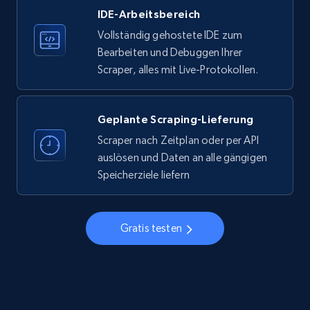
IDE-Arbeitsbereich
33.5K+
3.5K+
Gratis testen
Vollständig gehostete IDE zum
Bearbeiten und Debuggen Ihrer
Scraper, alles mit Live-Protokollen.
Instagram - Profiles
Account, Fbid, ID, Followers, Posts count, Is
business account, Is professional account, Is
Geplante Scraping-Lieferung
verified, and more.
Scraper nach Zeitplan oder per API
auslösen und Daten an alle gängigen
22.3K+
3.4K+
Gratis testen
Speicherziele liefern
Gratis testen
Instagram - Profiles - Collect profile
information by user name
Account, Fbid, ID, Followers, Posts count, Is
business account, Is professional account, Is
verified, and more.