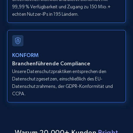
99,99 % Verfügbarkeit und Zugang zu 150 Mio.+
LinkedIn posts
echten Nutzer-IPs in 195 Ländern.
URL, ID, User id, Use url, Title, Headline, Post
text, Date posted, and more.
11.3K+
1.5K+
Gratis testen
KONFORM
Branchenführende Compliance
Unsere Datenschutzpraktiken entsprechen den
LinkedIn posts - Discover user's articles by
Datenschutzgesetzen, einschließlich des EU-
URL
Datenschutzrahmens, der GDPR-Konformität und
URL, ID, User id, Use url, Title, Headline, Post
CCPA.
text, Date posted, and more.
11.3K+
1.5K+
Gratis testen
Warum 20,000+ Kunden
Bright