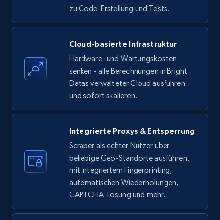
zu Code-Erstellung und Tests.
Amazon products - find products by using
Cloud-basierte Infrastruktur
upc numbers
Hardware- und Wartungskosten
Title, Seller name, Brand, Description, Initial
senken - alle Berechnungen in Bright
price, Currency, Availability, Reviews count, and
Datas verwalteter Cloud ausführen
more.
und sofort skalieren.
35.2K+
5.7K+
Gratis testen
Integrierte Proxys & Entsperrung
Scraper als echter Nutzer über
beliebige Geo-Standorte ausführen,
LinkedIn company information
mit integriertem Fingerprinting,
ID, Name, Country code, Locations, Followers,
automatischen Wiederholungen,
Employees in linkedin, About, Specialties, and
CAPTCHA-Lösung und mehr.
more.