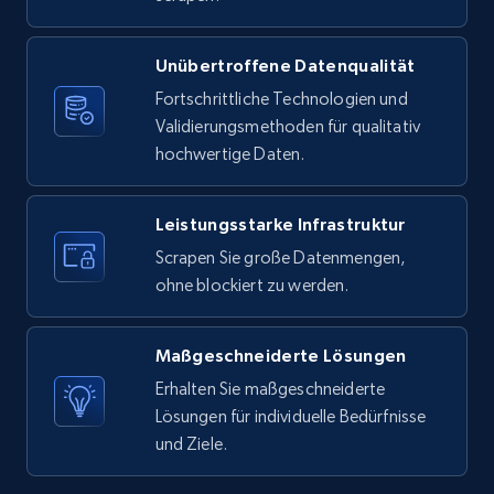
X (formerly Twitter) - Posts
Unübertroffene Datenqualität
ID, User posted, Name, Description, Date
Fortschrittliche Technologien und
posted, Photos, URL, Quoted post, and more.
Validierungsmethoden für qualitativ
hochwertige Daten.
10.3K+
1.2K+
Gratis testen
Leistungsstarke Infrastruktur
Scrapen Sie große Datenmengen,
X (formerly Twitter) - Posts - Collecting
ohne blockiert zu werden.
Twitter posts URLs
ID, User posted, Name, Description, Date
Maßgeschneiderte Lösungen
posted, Photos, URL, Quoted post, and more.
Erhalten Sie maßgeschneiderte
Lösungen für individuelle Bedürfnisse
10.3K+
1.2K+
Gratis testen
und Ziele.