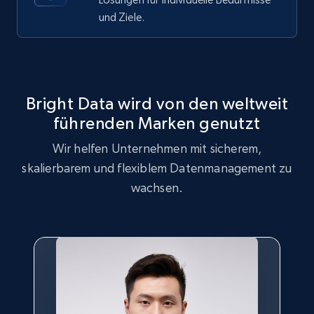
Best Buy products
und Ziele.
URL, Product id, Title, Images, Final price,
Currency, Discount, Initial price, and more.
1.1K+
149+
Gratis testen
Bright Data wird von den weltweit
führenden Marken genutzt
Best Buy products - Collect data on
Wir helfen Unternehmen mit sicherem,
products using specified keywords
skalierbarem und flexiblem Datenmanagement zu
URL, Product id, Title, Images, Final price,
wachsen.
Currency, Discount, Initial price, and more.
1.1K+
149+
Gratis testen
Lowes.com