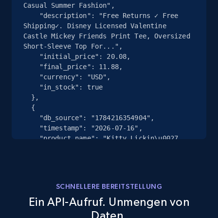
Casual Summer Fashion",

    "description": "Free Returns ✓ Free 
Shipping✓. Disney Licensed Valentine 
Castle Mickey Friends Print Tee, Oversized 
Google Shopping - collects products from
Short-Sleeve Top For...",

web using keywords
    "initial_price": 20.08,

URL, Product id, Title, Product description,
    "final_price": 11.88,

Rating, Reviews count, Images, Variations, and
    "currency": "USD",

more.
    "in_stock": true

  },

  {

2.4K+
199+
Gratis testen
    "db_source": "1784216354904",

    "timestamp": "2026-07-16",

    "product_name": "Kitty Lickin\u0027 
Layers Multilayered Cat Fun Feeder Cat 
Treat Puzzle,11260872",

Home Depot US
    "description": "Free Returns ✓ Free 
URL, Domain, Country code, Model number,
Shipping✓. Kitty Lickin\u0027 Layers 
Sku, Product id, Product name, Manufacturer,
SCHNELLERE BEREITSTELLUNG
Multilayered Cat Fun Feeder Cat Treat 
and more.
Ein API-Aufruf. Unmengen von
Puzzle,11260872- Kitty Lickin\u0027...",

    "initial_price": 14.13,

Daten.