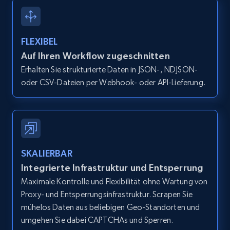
2.1K+
375+
Gratis testen
FLEXIBEL
Auf Ihren Workflow zugeschnitten
Amazon products global dataset - Collect
Erhalten Sie strukturierte Daten in JSON-, NDJSON-
products from Brands URLs
oder CSV-Dateien per Webhook- oder API-Lieferung.
Title, Seller name, Brand, Description, Initial
price, Currency, Availability, Reviews count, and
more.
2.1K+
375+
Gratis testen
SKALIERBAR
Integrierte Infrastruktur und Entsperrung
Maximale Kontrolle und Flexibilität ohne Wartung von
Etsy
Proxy- und Entsperrungsinfrastruktur. Scrapen Sie
URL, Product id, Listing inventory id, Title, Rating,
mühelos Daten aus beliebigen Geo-Standorten und
Reviews count shop, Reviews count item, Initial
umgehen Sie dabei CAPTCHAs und Sperren.
price, and more.