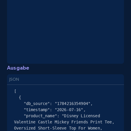
eBay - Collect records by category
URL, Product id, Title, Seller name, Seller rating,
Seller reviews, Breadcrumbs, Root category, and
more.
2.5K+
359+
Gratis testen
Ausgabe
JSON
Google Shopping
[

URL, Product id, Title, Product description,
  {

Rating, Reviews count, Images, Variations, and
    "db_source": "1784216354904",

more.
    "timestamp": "2026-07-16",

    "product_name": "Disney Licensed 
Valentine Castle Mickey Friends Print Tee, 
2.4K+
199+
Gratis testen
Oversized Short-Sleeve Top For Women, 