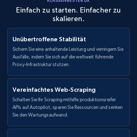
Amazon products global dataset - Collects
KLASSENBESTER DX
products by specific category URL
Einfach zu starten. Einfacher zu
skalieren.
Title, Seller name, Brand, Description, Initial
price, Currency, Availability, Reviews count, and
more.
Unübertroffene Stabilität
2.1K+
375+
Gratis testen
Sichern Sie eine anhaltende Leistung und verringern Sie
Ausfälle, indem Sie sich auf die weltweit führende
Proxy-Infrastruktur stützen.
Amazon products global dataset -
Collecting products by keyword search
Vereinfachtes Web-Scraping
Title, Seller name, Brand, Description, Initial
Schalten Sie Ihr Scraping mithilfe produktionsreifer
price, Currency, Availability, Reviews count, and
APIs auf Autopilot, sparen Sie Ressourcen und senken
more.
Sie den Wartungsaufwand.
2.1K+
375+
Gratis testen