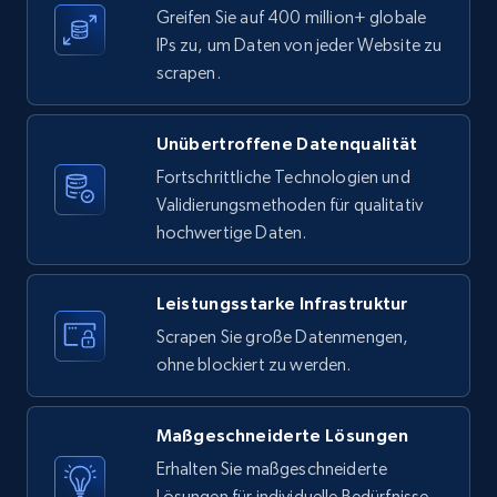
Greifen Sie auf 400 million+ globale
Category id, Product id, Product name, Price,
IPs zu, um Daten von jeder Website zu
Currency, Colour code, Colour, Description, and
scrapen.
more.
1.2K+
208+
Gratis testen
Unübertroffene Datenqualität
Fortschrittliche Technologien und
Validierungsmethoden für qualitativ
hochwertige Daten.
Zara - Products - discovery by category url
Category id, Product id, Product name, Price,
Leistungsstarke Infrastruktur
Currency, Colour code, Colour, Description, and
more.
Scrapen Sie große Datenmengen,
ohne blockiert zu werden.
1.2K+
208+
Gratis testen
Maßgeschneiderte Lösungen
Erhalten Sie maßgeschneiderte
Lösungen für individuelle Bedürfnisse