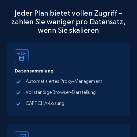
5.6K+
875+
Gratis testen
Jeder Plan bietet vollen Zugriff –
zahlen Sie weniger pro Datensatz,
wenn Sie skalieren
TikTok Shop
URL, Title, Available, Description, Currency, Initial
price, Final price, Discount percent, and more.
5.4K+
668+
Gratis testen
Datensammlung
Automatisiertes Proxy-Management
Vollständige Browser-Darstellung
TikTok Shop - category
CAPTCHA-Lösung
URL, Title, Available, Description, Currency, Initial
price, Final price, Discount percent, and more.
5.4K+
668+
Gratis testen