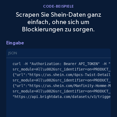
CODE-BEISPIELE
eBay - Gather data on products using
Scrapen Sie Shein-Daten ganz
specified keywords
einfach, ohne sich um
URL, Product id, Title, Seller name, Seller rating,
Blockierungen zu sorgen.
Seller reviews, Breadcrumbs, Root category, and
more.
Eingabe
2.5K+
359+
Gratis testen
JSON
curl -H "Authorization: Bearer API_TOKEN" -H "Con
src_module=All\u0026src_identifier=on=PRODUCT_ITE
{"url":"https://us.shein.com/6pcs-Twist-Detail-Br
eBay - Collect products from shops on eBay
src_module=All\u0026src_identifier=on=PRODUCT_ITE
URL, Product id, Title, Seller name, Seller rating,
{"url":"https://us.shein.com/Manfinity-Homme-Men-
Seller reviews, Breadcrumbs, Root category, and
src_module=All\u0026src_identifier=on=PRODUCT_ITE
more.
"https://api.brightdata.com/datasets/v3/trigger?d
2.5K+
359+
Gratis testen