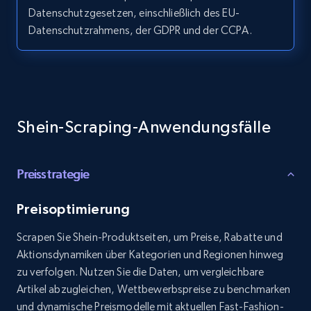
Reviews count shop, Reviews count item, Initial
Datenschutzgesetzen, einschließlich des EU-
price, and more.
Datenschutzrahmens, der GDPR und der CCPA.
1.9K+
322+
Gratis testen
Amazon products search
Shein-Scraping-Anwendungsfälle
Asin, URL, Name, Sponsored, Initial price, Final
price, Currency, Sold, and more.
Preisstrategie
1.6K+
181+
Gratis testen
Preisoptimierung
Scrapen Sie Shein-Produktseiten, um Preise, Rabatte und
Aktionsdynamiken über Kategorien und Regionen hinweg
Target
zu verfolgen. Nutzen Sie die Daten, um vergleichbare
URL, Product id, Title, Product description,
Artikel abzugleichen, Wettbewerbspreise zu benchmarken
Rating, Reviews count, Initial price, Discount,
und dynamische Preismodelle mit aktuellen Fast-Fashion-