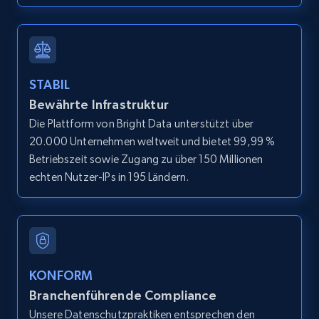
1.9K+
322+
Gratis testen
STABIL
Etsy - Collect data on products using
Bewährte Infrastruktur
specified keywords
Die Plattform von Bright Data unterstützt über
20.000 Unternehmen weltweit und bietet 99,99 %
URL, Product id, Listing inventory id, Title, Rating,
Reviews count shop, Reviews count item, Initial
Betriebszeit sowie Zugang zu über 150 Millionen
price, and more.
echten Nutzer-IPs in 195 Ländern.
1.9K+
322+
Gratis testen
KONFORM
Etsy - Collects data from shop's URL
Branchenführende Compliance
URL, Product id, Listing inventory id, Title, Rating,
Unsere Datenschutzpraktiken entsprechen den