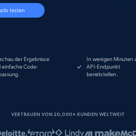
Datacenter proxys
collected
$0.9/IP
B
atis testen
ISP proxys
Über 700.000 vollständig konforme
statische Privatanwender-Proxys
schau der Ergebnisse
In wenigen Minuten a
 einfache Code-
API-Endpunkt
passung.
bereitstellen.
VERTRAUEN VON 20,000+ KUNDEN WELTWEIT