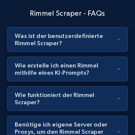
Rimmel Scraper - FAQs
Youtube - Videos posts - Discovery records
by Explore page URL
Was ist der benutzerdefinierte
Rimmel Scraper?
URL, Title, Youtuber, Youtuber md5, Video url,
Video length, Likes, Views, and more.
Wie erstelle ich einen Rimmel
8.1K+
714+
Gratis testen
mithilfe eines KI-Prompts?
Wie funktioniert der Rimmel
Youtube - Videos posts - Discovery videos
Scraper?
by podcast url
URL, Title, Youtuber, Youtuber md5, Video url,
Video length, Likes, Views, and more.
Benötige ich eigene Server oder
Proxys, um den Rimmel Scraper