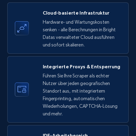
Amazon products - find products by using
Cloud-basierte Infrastruktur
upc numbers
Hardware- und Wartungskosten
Title, Seller name, Brand, Description, Initial
senken - alle Berechnungen in Bright
price, Currency, Availability, Reviews count, and
Datas verwalteter Cloud ausführen
more.
und sofort skalieren.
35.2K+
5.7K+
Gratis testen
Integrierte Proxys & Entsperrung
Führen Sie Ihre Scraper als echter
Nutzer über jeden geografischen
LinkedIn company information
Standort aus, mit integriertem
ID, Name, Country code, Locations, Followers,
Fingerprinting, automatischen
Employees in linkedin, About, Specialties, and
Wiederholungen, CAPTCHA-Lösung
more.
und mehr.
33.5K+
3.5K+
Gratis testen
IDE-Arbeitsbereich