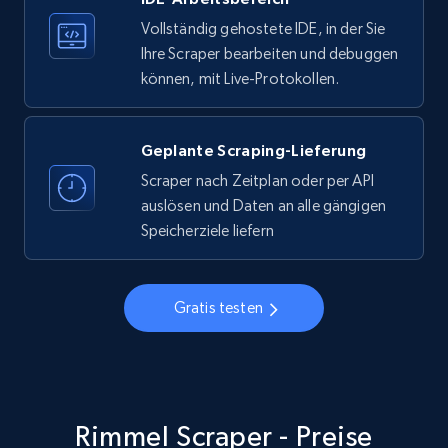
Vollständig gehostete IDE, in der Sie
Ihre Scraper bearbeiten und debuggen
Instagram - Profiles
können, mit Live-Protokollen.
Account, Fbid, ID, Followers, Posts count, Is
business account, Is professional account, Is
verified, and more.
Geplante Scraping-Lieferung
Scraper nach Zeitplan oder per API
22.3K+
3.4K+
Gratis testen
auslösen und Daten an alle gängigen
Speicherziele liefern
Instagram - Profiles - Collect profile
Gratis testen
information by user name
Account, Fbid, ID, Followers, Posts count, Is
business account, Is professional account, Is
verified, and more.
Rimmel Scraper - Preise