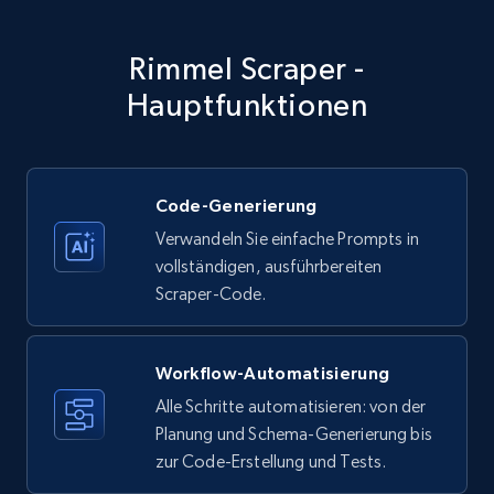
specific category URL
Title, Seller name, Brand, Description, Initial
Rimmel Scraper -
price, Currency, Availability, Reviews count, and
more.
Hauptfunktionen
35.2K+
5.7K+
Gratis testen
Code-Generierung
Verwandeln Sie einfache Prompts in
Amazon products - Collects products by
vollständigen, ausführbereiten
specific keywords
Scraper-Code.
Title, Seller name, Brand, Description, Initial
price, Currency, Availability, Reviews count, and
more.
Workflow-Automatisierung
Alle Schritte automatisieren: von der
35.2K+
Planung und Schema-Generierung bis
5.7K+
Gratis testen
zur Code-Erstellung und Tests.