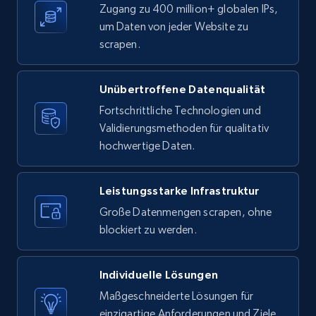
Zugang zu 400 million+ globalen IPs,
um Daten von jeder Website zu
Youtube - Videos posts - Search new
scrapen.
youtube videos by keyword
URL, Title, Youtuber, Youtuber md5, Video url,
Video length, Likes, Views, and more.
Unübertroffene Datenqualität
Fortschrittliche Technologien und
8.1K+
714+
Gratis testen
Validierungsmethoden für qualitativ
hochwertige Daten.
Leistungsstarke Infrastruktur
Youtube - Videos posts - Discover videos by
channel URL
Große Datenmengen scrapen, ohne
blockiert zu werden.
URL, Title, Youtuber, Youtuber md5, Video url,
Video length, Likes, Views, and more.
Individuelle Lösungen
8.1K+
714+
Gratis testen
Maßgeschneiderte Lösungen für
einzigartige Anforderungen und Ziele