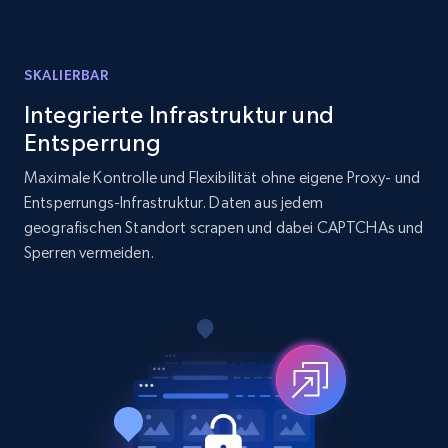
URL, ID, User id, Use url, Title, Headline, Post
text, Date posted, and more.
SKALIERBAR
11.3K+
1.5K+
Gratis testen
Integrierte Infrastruktur und
Entsperrung
Maximale Kontrolle und Flexibilität ohne eigene Proxy- und
LinkedIn posts - Discover user's articles by
Entsperrungs-Infrastruktur. Daten aus jedem
URL
geografischen Standort scrapen und dabei CAPTCHAs und
Sperren vermeiden.
URL, ID, User id, Use url, Title, Headline, Post
text, Date posted, and more.
11.3K+
1.5K+
Gratis testen
LinkedIn posts - Discover posts by Profile