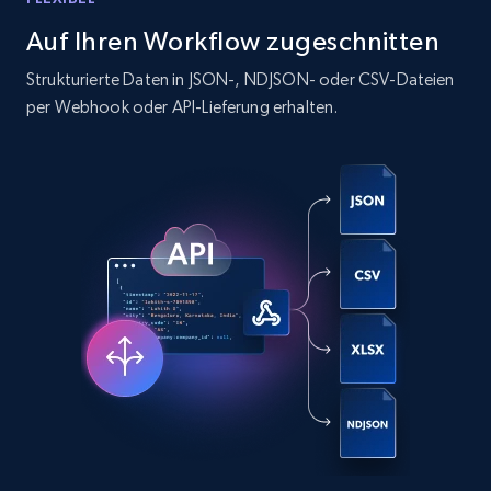
Auf Ihren Workflow zugeschnitten
12K+
1.3K+
Gratis testen
Strukturierte Daten in JSON-, NDJSON- oder CSV-Dateien
per Webhook oder API-Lieferung erhalten.
Zillow properties listing information -
Search by parameters on zillow and use the
direct link as input
Zpid, City, State, HomeStatus, Address,
IsListingClaimedByCurrentSignedInUser,
IsCurrentSignedInAgentResponsible, Bedrooms,
and more.
12K+
1.3K+
Gratis testen
LinkedIn posts