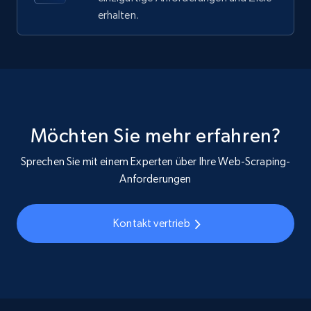
erhalten.
Youtube - Videos posts - Search videos by
keyword and then apply relevant video
filters
URL, Title, Youtuber, Youtuber md5, Video url,
Video length, Likes, Views, and more.
Möchten Sie mehr erfahren?
8.1K+
714+
Gratis testen
Sprechen Sie mit einem Experten über Ihre Web-Scraping-
Anforderungen
Youtube - Videos posts - Collect YouTube
Kontakt vertrieb
posts by hashtags
URL, Title, Youtuber, Youtuber md5, Video url,
Video length, Likes, Views, and more.
8.1K+
714+
Gratis testen