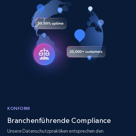
ID, User posted, Name, Description, Date
posted, Photos, URL, Quoted post, and more.
10.3K+
1.2K+
Gratis testen
X (formerly Twitter) - Posts - Collecting
Twitter posts URLs
ID, User posted, Name, Description, Date
posted, Photos, URL, Quoted post, and more.
10.3K+
1.2K+
Gratis testen
KONFORM
Branchenführende Compliance
X (formerly Twitter) - Posts - Getting x
Unsere Datenschutzpraktiken entsprechen den