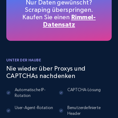
Nur Daten gewünscht?
Instagram - Posts
Scraping überspringen.
URL, User posted, Description, Hashtags, Num
Kaufen Sie einen
Rimmel-
comments, Date posted, Likes, Photos, and
more.
Datensatz
13.2K+
1.6K+
Gratis testen
UNTER DER HAUBE
Instagram - Posts - Collects posts from a
Nie wieder über Proxys und
specific URLs by using profile URL
CAPTCHAs nachdenken
URL, User posted, Description, Hashtags, Num
comments, Date posted, Likes, Photos, and
more.
Automatische IP-
CAPTCHA-Lösung
Rotation
13.2K+
1.6K+
Gratis testen
User-Agent-Rotation
Benutzerdefinierte
Header