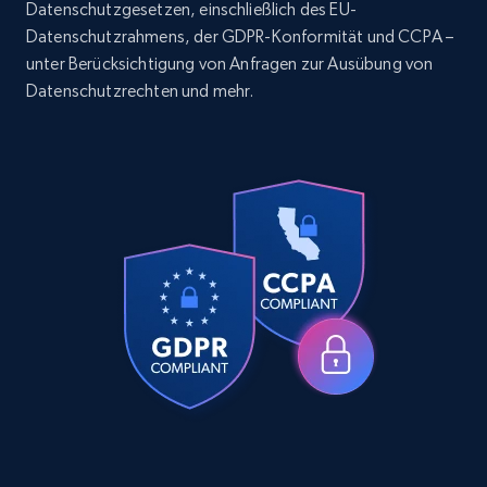
posts by array of profiles
Datenschutzgesetzen, einschließlich des EU-
Datenschutzrahmens, der GDPR-Konformität und CCPA –
ID, User posted, Name, Description, Date
unter Berücksichtigung von Anfragen zur Ausübung von
posted, Photos, URL, Quoted post, and more.
Datenschutzrechten und mehr.
10.3K+
1.2K+
Gratis testen
TikTok - Profiles
Account id, Nickname, Biography, Awg
engagement rate, Comment engagement rate,
Like engagement rate, Bio link, Predicted lang,
and more.
8.3K+
963+
Gratis testen