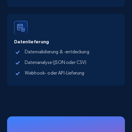
Place id, URL, Country, Name, Category,
Address, Description, Business details, and
more.
13.2K+
1.7K+
Gratis testen
Datenlieferung
Datenvalidierung & -entdeckung
Google Maps full information - Discover
Datenanalyse (JSON oder CSV)
new records by Customer ID
Webhook- oder API-Lieferung
Place id, URL, Country, Name, Category,
Address, Description, Business details, and
more.
13.2K+
1.7K+
Gratis testen