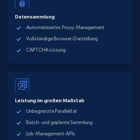
more.
Datensammlung
13.2K+
1.7K+
Gratis testen
Automatisiertes Proxy-Management
Vollständige Browser-Darstellung
Google Maps full information - discover
CAPTCHA-Lösung
records by location search
Place id, URL, Country, Name, Category,
Address, Description, Business details, and
more.
13.2K+
1.7K+
Gratis testen
Leistung im großen Maßstab
Unbegrenzte Parallelität
Batch- und geplante Sammlung
Google Maps full information - Collect
Job-Management-APIs
Google Maps Businesses data by place id