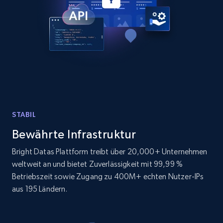
URL
URL, ID, User id, Use url, Title, Headline, Post
text, Date posted, and more.
11.3K+
1.5K+
Gratis testen
LinkedIn posts - Discover new posts
STABIL
company URL
Bewährte Infrastruktur
URL, ID, User id, Use url, Title, Headline, Post
text, Date posted, and more.
Bright Datas Plattform treibt über 20,000+ Unternehmen
weltweit an und bietet Zuverlässigkeit mit 99,99 %
11.3K+
1.5K+
Gratis testen
Betriebszeit sowie Zugang zu 400M+ echten Nutzer-IPs
aus 195 Ländern.
X (formerly Twitter) - Posts