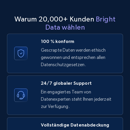
TikTok - Profiles - Discover by search URL
and country
Warum 20,000+ Kunden
Bright
Account id, Nickname, Biography, Awg
Data wählen
engagement rate, Comment engagement rate,
Like engagement rate, Bio link, Predicted lang,
and more.
100 % konform
Gescrapte Daten werden ethisch
8.3K+
963+
Gratis testen
gewonnen und entsprechen allen
Datenschutzgesetzen.
Youtube - Videos posts
24/7 globaler Support
Ein engagiertes Team von
URL, Title, Youtuber, Youtuber md5, Video url,
Video length, Likes, Views, and more.
Datenexperten steht Ihnen jederzeit
zur Verfügung.
8.1K+
714+
Gratis testen
Vollständige Datenabdeckung