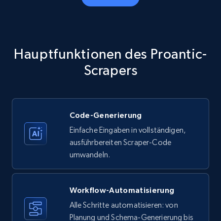
Amazon products - Collects products by
specific category URL
Title, Seller name, Brand, Description, Initial
Hauptfunktionen des Proantic-
price, Currency, Availability, Reviews count, and
more.
Scrapers
35.3K+
5.7K+
Gratis testen
Code-Generierung
Einfache Eingaben in vollständigen,
Amazon products - Collects products by
ausführbereiten Scraper-Code
specific keywords
umwandeln.
Title, Seller name, Brand, Description, Initial
price, Currency, Availability, Reviews count, and
more.
Workflow-Automatisierung
Alle Schritte automatisieren: von
35.3K+
Planung und Schema-Generierung bis
5.7K+
Gratis testen