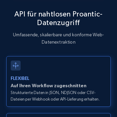
API für nahtlosen Proantic-
Datenzugriff
Zillow properties listing information
Zpid, City, State, HomeStatus, Address,
Umfassende, skalierbare und konforme Web-
IsListingClaimedByCurrentSignedInUser,
Datenextraktion
IsCurrentSignedInAgentResponsible, Bedrooms,
and more.
12K+
1.3K+
Gratis testen
FLEXIBEL
Auf Ihren Workflow zugeschnitten
Zillow properties listing information -
Strukturierte Daten in JSON, NDJSON oder CSV-
Discover by custom filters - location, home
Dateien per Webhook oder API-Lieferung erhalten.
type and status
Zpid, City, State, HomeStatus, Address,
IsListingClaimedByCurrentSignedInUser,