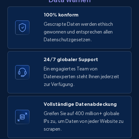
LinkedIn posts - Discover posts by Profile
100% konform
URL
Gescrapte Daten werden ethisch
URL, ID, User id, Use url, Title, Headline, Post
gewonnen und entsprechen allen
text, Date posted, and more.
Datenschutzgesetzen.
11.3K+
1.5K+
Gratis testen
24/7 globaler Support
Ein engagiertes Team von
Datenexperten steht Ihnen jederzeit
LinkedIn posts - Discover new posts
zur Verfügung.
company URL
URL, ID, User id, Use url, Title, Headline, Post
Vollständige Datenabdeckung
text, Date posted, and more.
Greifen Sie auf 400 million+ globale
IPs zu, um Daten von jeder Website zu
11.3K+
1.5K+
Gratis testen
scrapen.