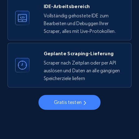
IDE-Arbeitsbereich
33.6K+
3.5K+
Gratis testen
Vollständig gehostete IDE zum
Bearbeiten und Debuggen Ihrer
Scraper, alles mit Live-Protokollen.
Instagram - Profiles
Account, Fbid, ID, Followers, Posts count, Is
business account, Is professional account, Is
Geplante Scraping-Lieferung
verified, and more.
Scraper nach Zeitplan oder per API
auslösen und Daten an alle gängigen
22.4K+
3.5K+
Gratis testen
Speicherziele liefern
Gratis testen
Instagram - Profiles - Collect profile
information by user name
Account, Fbid, ID, Followers, Posts count, Is
business account, Is professional account, Is
verified, and more.