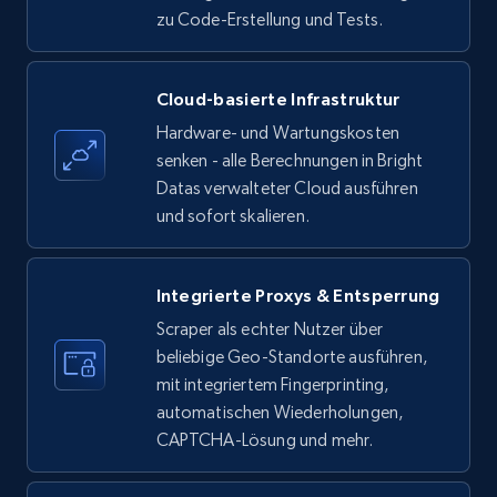
zu Code-Erstellung und Tests.
Amazon products - find products by using
Cloud-basierte Infrastruktur
upc numbers
Hardware- und Wartungskosten
Title, Seller name, Brand, Description, Initial
senken - alle Berechnungen in Bright
price, Currency, Availability, Reviews count, and
Datas verwalteter Cloud ausführen
more.
und sofort skalieren.
35.3K+
5.7K+
Gratis testen
Integrierte Proxys & Entsperrung
Scraper als echter Nutzer über
beliebige Geo-Standorte ausführen,
LinkedIn company information
mit integriertem Fingerprinting,
ID, Name, Country code, Locations, Followers,
automatischen Wiederholungen,
Employees in linkedin, About, Specialties, and
CAPTCHA-Lösung und mehr.
more.