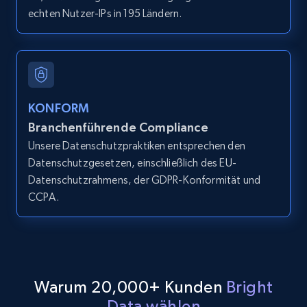
echten Nutzer-IPs in 195 Ländern.
LinkedIn posts
URL, ID, User id, Use url, Title, Headline, Post
text, Date posted, and more.
11.3K+
1.5K+
Gratis testen
KONFORM
Branchenführende Compliance
Unsere Datenschutzpraktiken entsprechen den
Datenschutzgesetzen, einschließlich des EU-
LinkedIn posts - Discover user's articles by
Datenschutzrahmens, der GDPR-Konformität und
URL
CCPA.
URL, ID, User id, Use url, Title, Headline, Post
text, Date posted, and more.
11.3K+
1.5K+
Gratis testen
Warum 20,000+ Kunden
Bright
Data wählen