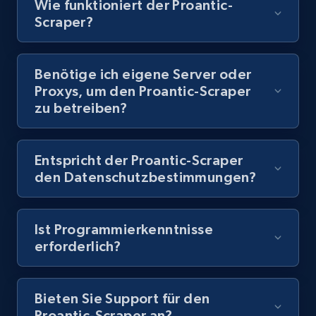
Wie funktioniert der Proantic-
Scraper?
8.1K+
716+
Gratis testen
Benötige ich eigene Server oder
Proxys, um den Proantic-Scraper
Youtube - Videos posts - Discovery records
zu betreiben?
by Explore page URL
URL, Title, Youtuber, Youtuber md5, Video url,
Video length, Likes, Views, and more.
Entspricht der Proantic-Scraper
den Datenschutzbestimmungen?
8.1K+
716+
Gratis testen
Ist Programmierkenntnisse
erforderlich?
Youtube - Videos posts - Discovery videos
by podcast url
Bieten Sie Support für den
URL, Title, Youtuber, Youtuber md5, Video url,
Proantic-Scraper an?
Video length, Likes, Views, and more.