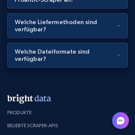
8.1K+
716+
Gratis testen
Welche Liefermethoden sind
verfügbar?
Amazon Reviews
Welche Dateiformate sind
URL, Product name, Product rating, Product
verfügbar?
rating object, Product rating max, Rating,
Author name, Asin, and more.
7.4K+
872+
Gratis testen
PRODUKTE
TikTok - Posts
URL, Post id, Description, Create time, Digg
BELIEBTE SCRAPER-APIS
count, Share count, Collect count, Comment