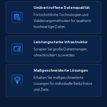
Unübertroffene Datenqualität
X (formerly Twitter) - Posts
Fortschrittliche Technologien und
ID, User posted, Name, Description, Date
Validierungsmethoden für qualitativ
posted, Photos, URL, Quoted post, and more.
hochwertige Daten.
10.4K+
1.2K+
Gratis testen
Leistungsstarke Infrastruktur
Scrapen Sie große Datenmengen,
ohne blockiert zu werden.
X (formerly Twitter) - Posts - Collecting
Twitter posts URLs
Maßgeschneiderte Lösungen
ID, User posted, Name, Description, Date
posted, Photos, URL, Quoted post, and more.
Erhalten Sie maßgeschneiderte
Lösungen für individuelle Bedürfnisse
und Ziele.
10.4K+
1.2K+
Gratis testen