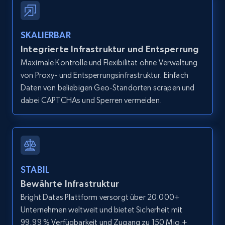
IsCurrentSignedInAgentResponsible, Bedrooms,
and more.
SKALIERBAR
12K+
1.3K+
Gratis testen
Integrierte Infrastruktur und Entsperrung
Maximale Kontrolle und Flexibilität ohne Verwaltung
von Proxy- und Entsperrungsinfrastruktur. Einfach
Daten von beliebigen Geo-Standorten scrapen und
Zillow properties listing information -
dabei CAPTCHAs und Sperren vermeiden.
Search by parameters on zillow and use the
direct link as input
Zpid, City, State, HomeStatus, Address,
IsListingClaimedByCurrentSignedInUser,
IsCurrentSignedInAgentResponsible, Bedrooms,
STABIL
and more.
Bewährte Infrastruktur
Bright Datas Plattform versorgt über 20.000+
12K+
1.3K+
Gratis testen
Unternehmen weltweit und bietet Sicherheit mit
99,99 % Verfügbarkeit und Zugang zu 150 Mio.+