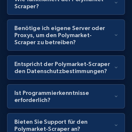
Scraper?
8.1K+
716+
Gratis testen
Benötige ich eigene Server oder
Proxys, um den Polymarket-
Youtube - Videos posts - Discovery records
Scraper zu betreiben?
by Explore page URL
URL, Title, Youtuber, Youtuber md5, Video url,
Video length, Likes, Views, and more.
Entspricht der Polymarket-Scraper
den Datenschutzbestimmungen?
8.1K+
716+
Gratis testen
Ist Programmierkenntnisse
erforderlich?
Youtube - Videos posts - Discovery videos
by podcast url
Bieten Sie Support für den
URL, Title, Youtuber, Youtuber md5, Video url,
Polymarket-Scraper an?
Video length, Likes, Views, and more.