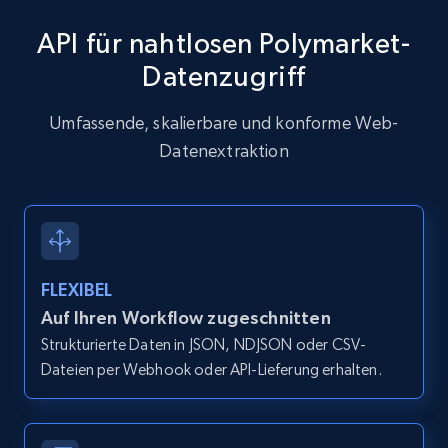
API für nahtlosen Polymarket-
Datenzugriff
Zillow properties listing information
Zpid, City, State, HomeStatus, Address,
Umfassende, skalierbare und konforme Web-
IsListingClaimedByCurrentSignedInUser,
Datenextraktion
IsCurrentSignedInAgentResponsible, Bedrooms,
and more.
12K+
1.3K+
Gratis testen
FLEXIBEL
Auf Ihren Workflow zugeschnitten
Zillow properties listing information -
Strukturierte Daten in JSON, NDJSON oder CSV-
Discover by custom filters - location, home
Dateien per Webhook oder API-Lieferung erhalten.
type and status
Zpid, City, State, HomeStatus, Address,
IsListingClaimedByCurrentSignedInUser,