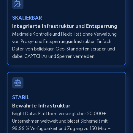
IsCurrentSignedInAgentResponsible, Bedrooms,
and more.
SKALIERBAR
12K+
1.3K+
Gratis testen
Integrierte Infrastruktur und Entsperrung
Maximale Kontrolle und Flexibilität ohne Verwaltung
von Proxy- und Entsperrungsinfrastruktur. Einfach
Daten von beliebigen Geo-Standorten scrapen und
Zillow properties listing information -
dabei CAPTCHAs und Sperren vermeiden.
Search by parameters on zillow and use the
direct link as input
Zpid, City, State, HomeStatus, Address,
IsListingClaimedByCurrentSignedInUser,
IsCurrentSignedInAgentResponsible, Bedrooms,
STABIL
and more.
Bewährte Infrastruktur
Bright Datas Plattform versorgt über 20.000+
12K+
1.3K+
Gratis testen
Unternehmen weltweit und bietet Sicherheit mit
99,99 % Verfügbarkeit und Zugang zu 150 Mio.+