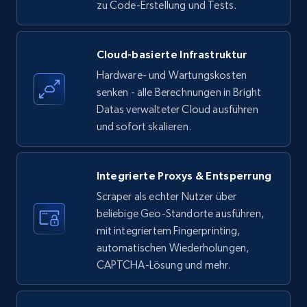
zu Code-Erstellung und Tests.
Amazon products - find products by using
Cloud-basierte Infrastruktur
upc numbers
Hardware- und Wartungskosten
Title, Seller name, Brand, Description, Initial
senken - alle Berechnungen in Bright
price, Currency, Availability, Reviews count, and
Datas verwalteter Cloud ausführen
more.
und sofort skalieren.
35.3K+
5.7K+
Gratis testen
Integrierte Proxys & Entsperrung
Scraper als echter Nutzer über
beliebige Geo-Standorte ausführen,
LinkedIn company information
mit integriertem Fingerprinting,
ID, Name, Country code, Locations, Followers,
automatischen Wiederholungen,
Employees in linkedin, About, Specialties, and
CAPTCHA-Lösung und mehr.
more.