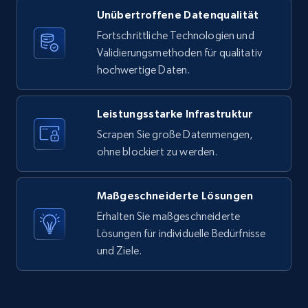
Unübertroffene Datenqualität
X (formerly Twitter) - Posts
Fortschrittliche Technologien und
ID, User posted, Name, Description, Date
Validierungsmethoden für qualitativ
posted, Photos, URL, Quoted post, and more.
hochwertige Daten.
10.4K+
1.2K+
Gratis testen
Leistungsstarke Infrastruktur
Scrapen Sie große Datenmengen,
ohne blockiert zu werden.
X (formerly Twitter) - Posts - Collecting
Twitter posts URLs
Maßgeschneiderte Lösungen
ID, User posted, Name, Description, Date
posted, Photos, URL, Quoted post, and more.
Erhalten Sie maßgeschneiderte
Lösungen für individuelle Bedürfnisse
und Ziele.
10.4K+
1.2K+
Gratis testen