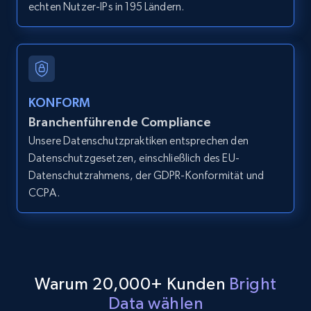
echten Nutzer-IPs in 195 Ländern.
LinkedIn posts
URL, ID, User id, Use url, Title, Headline, Post
text, Date posted, and more.
11.3K+
1.5K+
Gratis testen
KONFORM
Branchenführende Compliance
Unsere Datenschutzpraktiken entsprechen den
Datenschutzgesetzen, einschließlich des EU-
LinkedIn posts - Discover user's articles by
Datenschutzrahmens, der GDPR-Konformität und
URL
CCPA.
URL, ID, User id, Use url, Title, Headline, Post
text, Date posted, and more.
11.3K+
1.5K+
Gratis testen
Warum 20,000+ Kunden
Bright
Data wählen