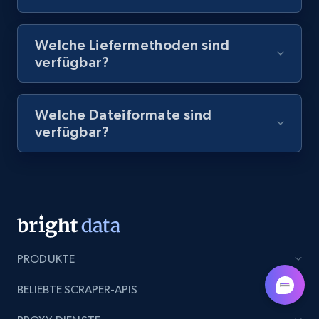
8.1K+
716+
Gratis testen
Welche Liefermethoden sind
verfügbar?
Amazon Reviews
Welche Dateiformate sind
URL, Product name, Product rating, Product
verfügbar?
rating object, Product rating max, Rating,
Author name, Asin, and more.
7.4K+
870+
Gratis testen
PRODUKTE
TikTok - Posts
URL, Post id, Description, Create time, Digg
BELIEBTE SCRAPER-APIS
count, Share count, Collect count, Comment
count, and more.