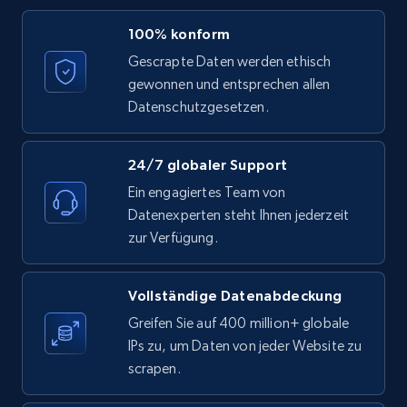
LinkedIn posts - Discover posts by Profile
100% konform
URL
Gescrapte Daten werden ethisch
URL, ID, User id, Use url, Title, Headline, Post
gewonnen und entsprechen allen
text, Date posted, and more.
Datenschutzgesetzen.
11.3K+
1.5K+
Gratis testen
24/7 globaler Support
Ein engagiertes Team von
Datenexperten steht Ihnen jederzeit
LinkedIn posts - Discover new posts
zur Verfügung.
company URL
URL, ID, User id, Use url, Title, Headline, Post
Vollständige Datenabdeckung
text, Date posted, and more.
Greifen Sie auf 400 million+ globale
IPs zu, um Daten von jeder Website zu
11.3K+
1.5K+
Gratis testen
scrapen.