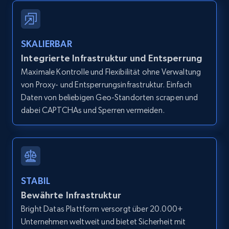
IsListingClaimedByCurrentSignedInUser,
IsCurrentSignedInAgentResponsible, Bedrooms,
and more.
SKALIERBAR
12.1K+
1.3K+
Gratis testen
Integrierte Infrastruktur und Entsperrung
Maximale Kontrolle und Flexibilität ohne Verwaltung
von Proxy- und Entsperrungsinfrastruktur. Einfach
Daten von beliebigen Geo-Standorten scrapen und
Zillow properties listing information -
dabei CAPTCHAs und Sperren vermeiden.
Search by parameters on zillow and use the
direct link as input
Zpid, City, State, HomeStatus, Address,
IsListingClaimedByCurrentSignedInUser,
IsCurrentSignedInAgentResponsible, Bedrooms,
STABIL
and more.
Bewährte Infrastruktur
Bright Datas Plattform versorgt über 20.000+
12.1K+
1.3K+
Gratis testen
Unternehmen weltweit und bietet Sicherheit mit