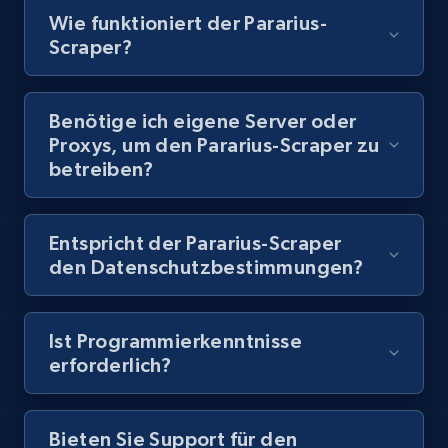
Video length, Likes, Views, and more.
Wie funktioniert der Pararius-
Scraper?
8.1K+
716+
Gratis testen
Benötige ich eigene Server oder
Proxys, um den Pararius-Scraper zu
Youtube - Videos posts - Discovery records
betreiben?
by Explore page URL
URL, Title, Youtuber, Youtuber md5, Video url,
Video length, Likes, Views, and more.
Entspricht der Pararius-Scraper
den Datenschutzbestimmungen?
8.1K+
716+
Gratis testen
Ist Programmierkenntnisse
erforderlich?
Youtube - Videos posts - Discovery videos
by podcast url
Bieten Sie Support für den
URL, Title, Youtuber, Youtuber md5, Video url,