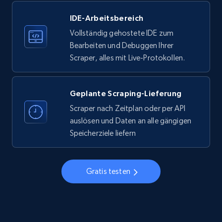
IDE-Arbeitsbereich
33.6K+
3.5K+
Gratis testen
Vollständig gehostete IDE zum
Bearbeiten und Debuggen Ihrer
Scraper, alles mit Live-Protokollen.
Instagram - Profiles
Account, Fbid, ID, Followers, Posts count, Is
business account, Is professional account, Is
Geplante Scraping-Lieferung
verified, and more.
Scraper nach Zeitplan oder per API
auslösen und Daten an alle gängigen
22.4K+
3.5K+
Gratis testen
Speicherziele liefern
Gratis testen
Instagram - Profiles - Collect profile
information by user name
Account, Fbid, ID, Followers, Posts count, Is
business account, Is professional account, Is