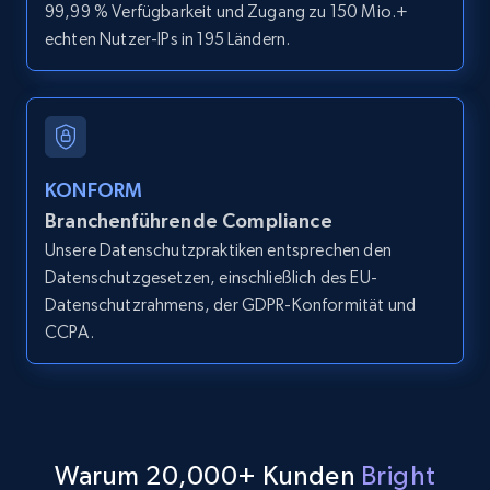
99,99 % Verfügbarkeit und Zugang zu 150 Mio.+
echten Nutzer-IPs in 195 Ländern.
LinkedIn posts
URL, ID, User id, Use url, Title, Headline, Post
text, Date posted, and more.
11.3K+
1.5K+
Gratis testen
KONFORM
Branchenführende Compliance
Unsere Datenschutzpraktiken entsprechen den
Datenschutzgesetzen, einschließlich des EU-
LinkedIn posts - Discover user's articles by
Datenschutzrahmens, der GDPR-Konformität und
URL
CCPA.
URL, ID, User id, Use url, Title, Headline, Post
text, Date posted, and more.
11.3K+
1.5K+
Gratis testen
Warum 20,000+ Kunden
Bright