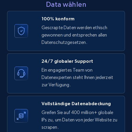
Data wählen
LinkedIn posts - Discover posts by Profile
100% konform
URL
Gescrapte Daten werden ethisch
URL, ID, User id, Use url, Title, Headline, Post
gewonnen und entsprechen allen
text, Date posted, and more.
Datenschutzgesetzen.
11.3K+
1.5K+
Gratis testen
24/7 globaler Support
Ein engagiertes Team von
Datenexperten steht Ihnen jederzeit
LinkedIn posts - Discover new posts
zur Verfügung.
company URL
URL, ID, User id, Use url, Title, Headline, Post
Vollständige Datenabdeckung
text, Date posted, and more.
Greifen Sie auf 400 million+ globale
IPs zu, um Daten von jeder Website zu
11.3K+
1.5K+
Gratis testen
scrapen.