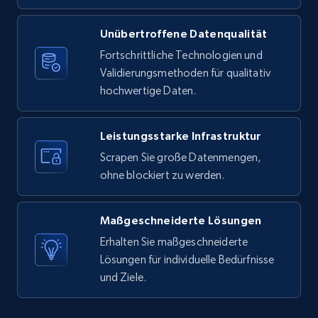
Unübertroffene Datenqualität
X (formerly Twitter) - Posts
Fortschrittliche Technologien und
ID, User posted, Name, Description, Date
Validierungsmethoden für qualitativ
posted, Photos, URL, Quoted post, and more.
hochwertige Daten.
10.4K+
1.2K+
Gratis testen
Leistungsstarke Infrastruktur
Scrapen Sie große Datenmengen,
ohne blockiert zu werden.
X (formerly Twitter) - Posts - Collecting
Twitter posts URLs
Maßgeschneiderte Lösungen
ID, User posted, Name, Description, Date
posted, Photos, URL, Quoted post, and more.
Erhalten Sie maßgeschneiderte
Lösungen für individuelle Bedürfnisse
und Ziele.
10.4K+
1.2K+
Gratis testen