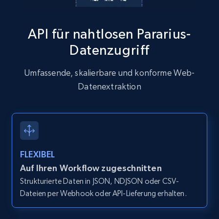
13.2K+
1.6K+
Gratis testen
API für nahtlosen Pararius-
Datenzugriff
Zillow properties listing information
Zpid, City, State, HomeStatus, Address,
Umfassende, skalierbare und konforme Web-
IsListingClaimedByCurrentSignedInUser,
Datenextraktion
IsCurrentSignedInAgentResponsible, Bedrooms,
and more.
12.1K+
1.3K+
Gratis testen
FLEXIBEL
Auf Ihren Workflow zugeschnitten
Zillow properties listing information -
Strukturierte Daten in JSON, NDJSON oder CSV-
Discover by custom filters - location, home
Dateien per Webhook oder API-Lieferung erhalten.
type and status
Zpid, City, State, HomeStatus, Address,