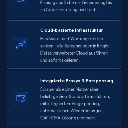
35.3K+
Planung und Schema-Generierung bis
5.7K+
Gratis testen
zu Code-Erstellung und Tests.
Amazon products - find products by using
Cloud-basierte Infrastruktur
upc numbers
Hardware- und Wartungskosten
Title, Seller name, Brand, Description, Initial
senken - alle Berechnungen in Bright
price, Currency, Availability, Reviews count, and
Datas verwalteter Cloud ausführen
more.
und sofort skalieren.
35.3K+
5.7K+
Gratis testen
Integrierte Proxys & Entsperrung
Scraper als echter Nutzer über
beliebige Geo-Standorte ausführen,
LinkedIn company information
mit integriertem Fingerprinting,
ID, Name, Country code, Locations, Followers,
automatischen Wiederholungen,
Employees in linkedin, About, Specialties, and
CAPTCHA-Lösung und mehr.
more.