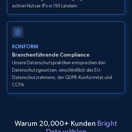
echten Nutzer-IPs in 195 Ländern.
LinkedIn posts
URL, ID, User id, Use url, Title, Headline, Post
text, Date posted, and more.
11.3K+
1.5K+
Gratis testen
KONFORM
Branchenführende Compliance
Unsere Datenschutzpraktiken entsprechen den
Datenschutzgesetzen, einschließlich des EU-
LinkedIn posts - Discover user's articles by
Datenschutzrahmens, der GDPR-Konformität und
URL
CCPA.
URL, ID, User id, Use url, Title, Headline, Post
text, Date posted, and more.
11.3K+
1.5K+
Gratis testen
Warum 20,000+ Kunden
Bright
Data wählen