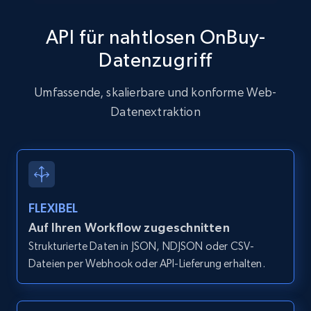
API für nahtlosen OnBuy-
Datenzugriff
Zillow properties listing information
Zpid, City, State, HomeStatus, Address,
Umfassende, skalierbare und konforme Web-
IsListingClaimedByCurrentSignedInUser,
Datenextraktion
IsCurrentSignedInAgentResponsible, Bedrooms,
and more.
12K+
1.3K+
Gratis testen
FLEXIBEL
Auf Ihren Workflow zugeschnitten
Zillow properties listing information -
Strukturierte Daten in JSON, NDJSON oder CSV-
Discover by custom filters - location, home
Dateien per Webhook oder API-Lieferung erhalten.
type and status
Zpid, City, State, HomeStatus, Address,
IsListingClaimedByCurrentSignedInUser,