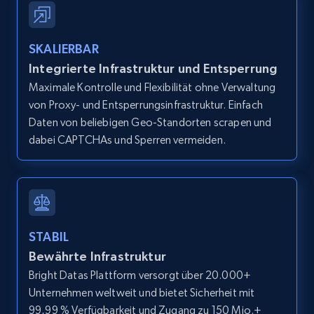
IsCurrentSignedInAgentResponsible, Bedrooms,
and more.
SKALIERBAR
12K+
1.3K+
Gratis testen
Integrierte Infrastruktur und Entsperrung
Maximale Kontrolle und Flexibilität ohne Verwaltung
von Proxy- und Entsperrungsinfrastruktur. Einfach
Daten von beliebigen Geo-Standorten scrapen und
Zillow properties listing information -
dabei CAPTCHAs und Sperren vermeiden.
Search by parameters on zillow and use the
direct link as input
Zpid, City, State, HomeStatus, Address,
IsListingClaimedByCurrentSignedInUser,
IsCurrentSignedInAgentResponsible, Bedrooms,
STABIL
and more.
Bewährte Infrastruktur
Bright Datas Plattform versorgt über 20.000+
12K+
1.3K+
Gratis testen
Unternehmen weltweit und bietet Sicherheit mit
99,99 % Verfügbarkeit und Zugang zu 150 Mio.+