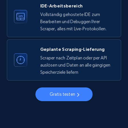
IDE-Arbeitsbereich
33.6K+
3.5K+
Gratis testen
Vollständig gehostete IDE zum
Bearbeiten und Debuggen Ihrer
Scraper, alles mit Live-Protokollen.
Instagram - Profiles
Account, Fbid, ID, Followers, Posts count, Is
business account, Is professional account, Is
Geplante Scraping-Lieferung
verified, and more.
Scraper nach Zeitplan oder per API
auslösen und Daten an alle gängigen
22.4K+
3.5K+
Gratis testen
Speicherziele liefern
Gratis testen
Instagram - Profiles - Collect profile
information by user name
Account, Fbid, ID, Followers, Posts count, Is
business account, Is professional account, Is
verified, and more.