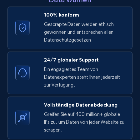
LinkedIn posts - Discover posts by Profile
100% konform
URL
Gescrapte Daten werden ethisch
URL, ID, User id, Use url, Title, Headline, Post
gewonnen und entsprechen allen
text, Date posted, and more.
Datenschutzgesetzen.
11.3K+
1.5K+
Gratis testen
24/7 globaler Support
Ein engagiertes Team von
Datenexperten steht Ihnen jederzeit
LinkedIn posts - Discover new posts
zur Verfügung.
company URL
URL, ID, User id, Use url, Title, Headline, Post
Vollständige Datenabdeckung
text, Date posted, and more.
Greifen Sie auf 400 million+ globale
IPs zu, um Daten von jeder Website zu
11.3K+
1.5K+
Gratis testen
scrapen.