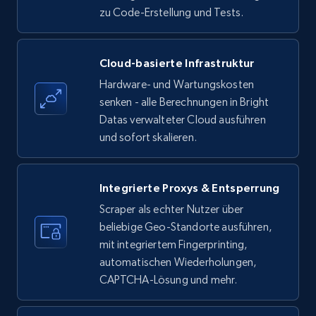
zu Code-Erstellung und Tests.
Amazon products - find products by using
Cloud-basierte Infrastruktur
upc numbers
Hardware- und Wartungskosten
Title, Seller name, Brand, Description, Initial
senken - alle Berechnungen in Bright
price, Currency, Availability, Reviews count, and
Datas verwalteter Cloud ausführen
more.
und sofort skalieren.
35.3K+
5.7K+
Gratis testen
Integrierte Proxys & Entsperrung
Scraper als echter Nutzer über
beliebige Geo-Standorte ausführen,
LinkedIn company information
mit integriertem Fingerprinting,
ID, Name, Country code, Locations, Followers,
automatischen Wiederholungen,
Employees in linkedin, About, Specialties, and
CAPTCHA-Lösung und mehr.
more.