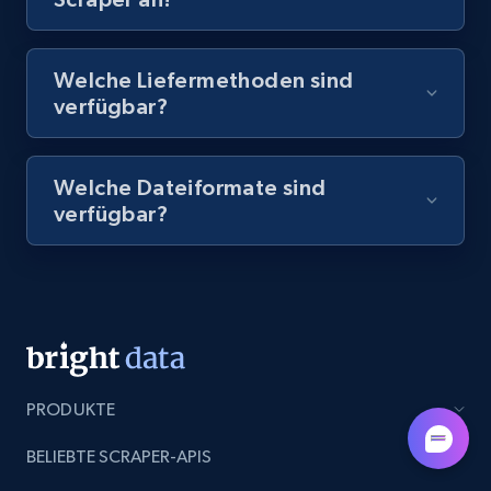
8.1K+
716+
Gratis testen
Welche Liefermethoden sind
verfügbar?
Amazon Reviews
Welche Dateiformate sind
URL, Product name, Product rating, Product
verfügbar?
rating object, Product rating max, Rating,
Author name, Asin, and more.
7.4K+
872+
Gratis testen
PRODUKTE
TikTok - Posts
URL, Post id, Description, Create time, Digg
BELIEBTE SCRAPER-APIS
count, Share count, Collect count, Comment