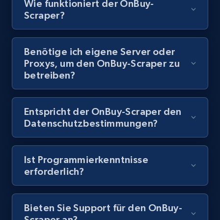
Wie funktioniert der OnBuy-
Scraper?
8.1K+
716+
Gratis testen
Benötige ich eigene Server oder
Proxys, um den OnBuy-Scraper zu
Youtube - Videos posts - Discovery records
betreiben?
by Explore page URL
URL, Title, Youtuber, Youtuber md5, Video url,
Video length, Likes, Views, and more.
Entspricht der OnBuy-Scraper den
Datenschutzbestimmungen?
8.1K+
716+
Gratis testen
Ist Programmierkenntnisse
erforderlich?
Youtube - Videos posts - Discovery videos
by podcast url
Bieten Sie Support für den OnBuy-
URL, Title, Youtuber, Youtuber md5, Video url,
Scraper an?
Video length, Likes, Views, and more.