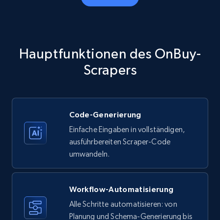
Amazon products - Collects products by
specific category URL
Title, Seller name, Brand, Description, Initial
Hauptfunktionen des OnBuy-
price, Currency, Availability, Reviews count, and
more.
Scrapers
35.3K+
5.7K+
Gratis testen
Code-Generierung
Einfache Eingaben in vollständigen,
Amazon products - Collects products by
ausführbereiten Scraper-Code
specific keywords
umwandeln.
Title, Seller name, Brand, Description, Initial
price, Currency, Availability, Reviews count, and
more.
Workflow-Automatisierung
Alle Schritte automatisieren: von
35.3K+
Planung und Schema-Generierung bis
5.7K+
Gratis testen