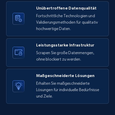
Unübertroffene Datenqualität
X (formerly Twitter) - Posts
Fortschrittliche Technologien und
ID, User posted, Name, Description, Date
Validierungsmethoden für qualitativ
posted, Photos, URL, Quoted post, and more.
hochwertige Daten.
10.4K+
1.2K+
Gratis testen
Leistungsstarke Infrastruktur
Scrapen Sie große Datenmengen,
ohne blockiert zu werden.
X (formerly Twitter) - Posts - Collecting
Twitter posts URLs
Maßgeschneiderte Lösungen
ID, User posted, Name, Description, Date
posted, Photos, URL, Quoted post, and more.
Erhalten Sie maßgeschneiderte
Lösungen für individuelle Bedürfnisse
und Ziele.
10.4K+
1.2K+
Gratis testen