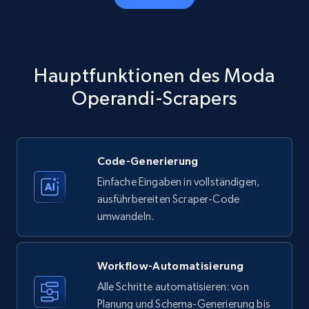
Amazon products - Collects products by
specific category URL
Title, Seller name, Brand, Description, Initial
Hauptfunktionen des Moda
price, Currency, Availability, Reviews count, and
more.
Operandi-Scrapers
35.3K+
5.7K+
Gratis testen
Code-Generierung
Einfache Eingaben in vollständigen,
Amazon products - Collects products by
ausführbereiten Scraper-Code
specific keywords
umwandeln.
Title, Seller name, Brand, Description, Initial
price, Currency, Availability, Reviews count, and
more.
Workflow-Automatisierung
Alle Schritte automatisieren: von
35.3K+
Planung und Schema-Generierung bis
5.7K+
Gratis testen