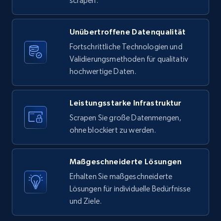
scrapen.
X (formerly Twitter) - Posts
Unübertroffene Datenqualität
ID, User posted, Name, Description, Date
posted, Photos, URL, Quoted post, and more.
Fortschrittliche Technologien und
Validierungsmethoden für qualitativ
hochwertige Daten.
10.4K+
1.2K+
Gratis testen
Leistungsstarke Infrastruktur
Scrapen Sie große Datenmengen,
X (formerly Twitter) - Posts - Collecting
ohne blockiert zu werden.
Twitter posts URLs
ID, User posted, Name, Description, Date
posted, Photos, URL, Quoted post, and more.
Maßgeschneiderte Lösungen
Erhalten Sie maßgeschneiderte
10.4K+
1.2K+
Gratis testen
Lösungen für individuelle Bedürfnisse
und Ziele.