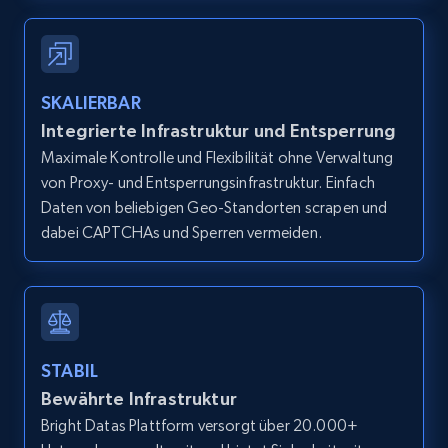
IsCurrentSignedInAgentResponsible, Bedrooms,
and more.
12K+
1.3K+
Gratis testen
SKALIERBAR
Integrierte Infrastruktur und Entsperrung
Maximale Kontrolle und Flexibilität ohne Verwaltung
von Proxy- und Entsperrungsinfrastruktur. Einfach
Zillow properties listing information -
Daten von beliebigen Geo-Standorten scrapen und
Search by parameters on zillow and use the
dabei CAPTCHAs und Sperren vermeiden.
direct link as input
Zpid, City, State, HomeStatus, Address,
IsListingClaimedByCurrentSignedInUser,
IsCurrentSignedInAgentResponsible, Bedrooms,
and more.
STABIL
12K+
1.3K+
Gratis testen
Bewährte Infrastruktur
Bright Datas Plattform versorgt über 20.000+