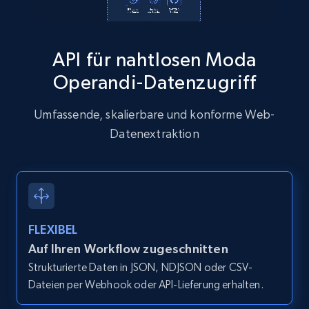
API für nahtlosen Moda
Zillow properties listing information
Operandi-Datenzugriff
Zpid, City, State, HomeStatus, Address,
IsListingClaimedByCurrentSignedInUser,
Umfassende, skalierbare und konforme Web-
IsCurrentSignedInAgentResponsible, Bedrooms,
and more.
Datenextraktion
12K+
1.3K+
Gratis testen
FLEXIBEL
Zillow properties listing information -
Auf Ihren Workflow zugeschnitten
Discover by custom filters - location, home
Strukturierte Daten in JSON, NDJSON oder CSV-
type and status
Dateien per Webhook oder API-Lieferung erhalten.
Zpid, City, State, HomeStatus, Address,
IsListingClaimedByCurrentSignedInUser,