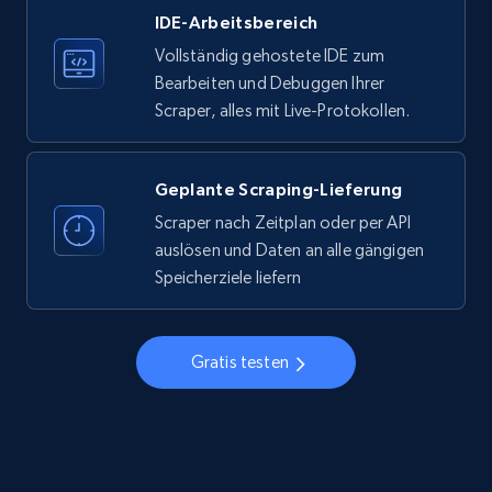
IDE-Arbeitsbereich
33.6K+
3.5K+
Gratis testen
Vollständig gehostete IDE zum
Bearbeiten und Debuggen Ihrer
Scraper, alles mit Live-Protokollen.
Instagram - Profiles
Account, Fbid, ID, Followers, Posts count, Is
business account, Is professional account, Is
Geplante Scraping-Lieferung
verified, and more.
Scraper nach Zeitplan oder per API
auslösen und Daten an alle gängigen
22.4K+
3.5K+
Gratis testen
Speicherziele liefern
Gratis testen
Instagram - Profiles - Collect profile
information by user name
Account, Fbid, ID, Followers, Posts count, Is
business account, Is professional account, Is
verified, and more.