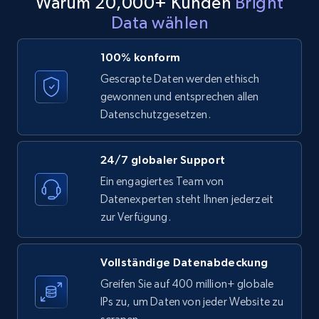
Warum 20,000+ Kunden
Bright
Data wählen
LinkedIn posts - Discover posts by Profile
URL
100% konform
URL, ID, User id, Use url, Title, Headline, Post
text, Date posted, and more.
Gescrapte Daten werden ethisch
gewonnen und entsprechen allen
Datenschutzgesetzen.
11.3K+
1.5K+
Gratis testen
24/7 globaler Support
Ein engagiertes Team von
LinkedIn posts - Discover new posts
Datenexperten steht Ihnen jederzeit
company URL
zur Verfügung.
URL, ID, User id, Use url, Title, Headline, Post
text, Date posted, and more.
Vollständige Datenabdeckung
11.3K+
1.5K+
Gratis testen
Greifen Sie auf 400 million+ globale
IPs zu, um Daten von jeder Website zu