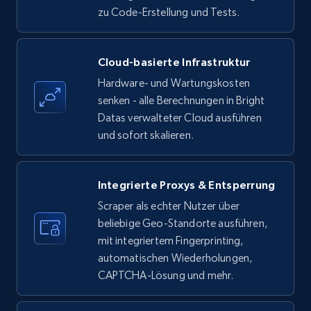
zu Code-Erstellung und Tests.
Amazon products - find products by using
Cloud-basierte Infrastruktur
upc numbers
Hardware- und Wartungskosten
Title, Seller name, Brand, Description, Initial
senken - alle Berechnungen in Bright
price, Currency, Availability, Reviews count, and
Datas verwalteter Cloud ausführen
more.
und sofort skalieren.
35.3K+
5.7K+
Gratis testen
Integrierte Proxys & Entsperrung
Scraper als echter Nutzer über
beliebige Geo-Standorte ausführen,
LinkedIn company information
mit integriertem Fingerprinting,
ID, Name, Country code, Locations, Followers,
automatischen Wiederholungen,
Employees in linkedin, About, Specialties, and
CAPTCHA-Lösung und mehr.
more.