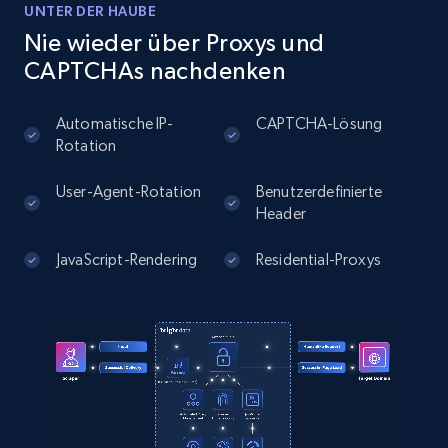
UNTER DER HAUBE
Nie wieder über Proxys und
Instagram - Posts
CAPTCHAs nachdenken
URL, User posted, Description, Hashtags, Num
comments, Date posted, Likes, Photos, and
Automatische IP-
CAPTCHA-Lösung
more.
Rotation
13.2K+
1.6K+
Gratis testen
User-Agent-Rotation
Benutzerdefinierte
Header
JavaScript-Rendering
Residential-Proxys
Instagram - Posts - Collects posts from a
specific URLs by using profile URL
URL, User posted, Description, Hashtags, Num
comments, Date posted, Likes, Photos, and
more.
13.2K+
1.6K+
Gratis testen