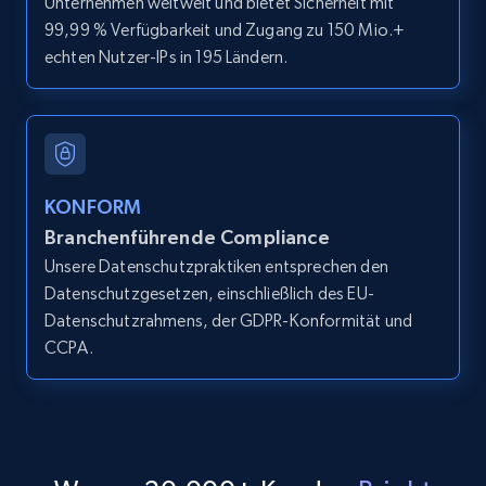
Unternehmen weltweit und bietet Sicherheit mit
99,99 % Verfügbarkeit und Zugang zu 150 Mio.+
LinkedIn posts
echten Nutzer-IPs in 195 Ländern.
URL, ID, User id, Use url, Title, Headline, Post
text, Date posted, and more.
11.3K+
1.5K+
Gratis testen
KONFORM
Branchenführende Compliance
Unsere Datenschutzpraktiken entsprechen den
LinkedIn posts - Discover user's articles by
Datenschutzgesetzen, einschließlich des EU-
URL
Datenschutzrahmens, der GDPR-Konformität und
URL, ID, User id, Use url, Title, Headline, Post
CCPA.
text, Date posted, and more.
11.3K+
1.5K+
Gratis testen