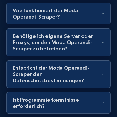
Wie funktioniert der Moda
8.1K+
716+
Gratis testen
Operandi-Scraper?
Benötige ich eigene Server oder
Youtube - Videos posts - Discovery records
Proxys, um den Moda Operandi-
by Explore page URL
Scraper zu betreiben?
URL, Title, Youtuber, Youtuber md5, Video url,
Video length, Likes, Views, and more.
Entspricht der Moda Operandi-
8.1K+
716+
Gratis testen
Scraper den
Datenschutzbestimmungen?
Youtube - Videos posts - Discovery videos
Ist Programmierkenntnisse
by podcast url
erforderlich?
URL, Title, Youtuber, Youtuber md5, Video url,
Video length, Likes, Views, and more.