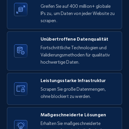
11.3K+
1.5K+
Gratis testen
Greifen Sie auf 400 million+ globale
IPs zu, um Daten von jeder Website zu
scrapen.
X (formerly Twitter) - Posts
Unübertroffene Datenqualität
ID, User posted, Name, Description, Date
posted, Photos, URL, Quoted post, and more.
Fortschrittliche Technologien und
Validierungsmethoden für qualitativ
hochwertige Daten.
10.3K+
1.2K+
Gratis testen
Leistungsstarke Infrastruktur
Scrapen Sie große Datenmengen,
X (formerly Twitter) - Posts - Collecting
ohne blockiert zu werden.
Twitter posts URLs
ID, User posted, Name, Description, Date
posted, Photos, URL, Quoted post, and more.
Maßgeschneiderte Lösungen
Erhalten Sie maßgeschneiderte