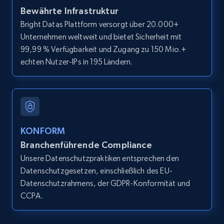
12K+
1.3K+
Gratis testen
Bewährte Infrastruktur
Bright Datas Plattform versorgt über 20.000+
Unternehmen weltweit und bietet Sicherheit mit
99,99 % Verfügbarkeit und Zugang zu 150 Mio.+
LinkedIn posts
echten Nutzer-IPs in 195 Ländern.
URL, ID, User id, Use url, Title, Headline, Post
text, Date posted, and more.
11.3K+
1.5K+
Gratis testen
KONFORM
Branchenführende Compliance
Unsere Datenschutzpraktiken entsprechen den
LinkedIn posts - Discover user's articles by
Datenschutzgesetzen, einschließlich des EU-
URL
Datenschutzrahmens, der GDPR-Konformität und
URL, ID, User id, Use url, Title, Headline, Post
CCPA.
text, Date posted, and more.