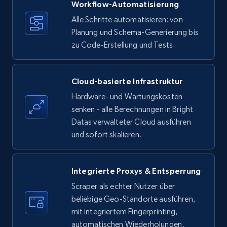
more.
Workflow-Automatisierung
Alle Schritte automatisieren: von
35.2K+
Planung und Schema-Generierung bis
5.7K+
Gratis testen
zu Code-Erstellung und Tests.
Amazon products - find products by using
Cloud-basierte Infrastruktur
upc numbers
Hardware- und Wartungskosten
Title, Seller name, Brand, Description, Initial
senken - alle Berechnungen in Bright
price, Currency, Availability, Reviews count, and
Datas verwalteter Cloud ausführen
more.
und sofort skalieren.
35.2K+
5.7K+
Gratis testen
Integrierte Proxys & Entsperrung
Scraper als echter Nutzer über
beliebige Geo-Standorte ausführen,
LinkedIn company information
mit integriertem Fingerprinting,
ID, Name, Country code, Locations, Followers,
automatischen Wiederholungen,