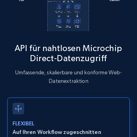
more.
13.2K+
1.6K+
Gratis testen
API für nahtlosen Microchip
Zillow properties listing information
Direct-Datenzugriff
Zpid, City, State, HomeStatus, Address,
IsListingClaimedByCurrentSignedInUser,
Umfassende, skalierbare und konforme Web-
IsCurrentSignedInAgentResponsible, Bedrooms,
and more.
Datenextraktion
12K+
1.3K+
Gratis testen
FLEXIBEL
Zillow properties listing information -
Auf Ihren Workflow zugeschnitten
Discover by custom filters - location, home