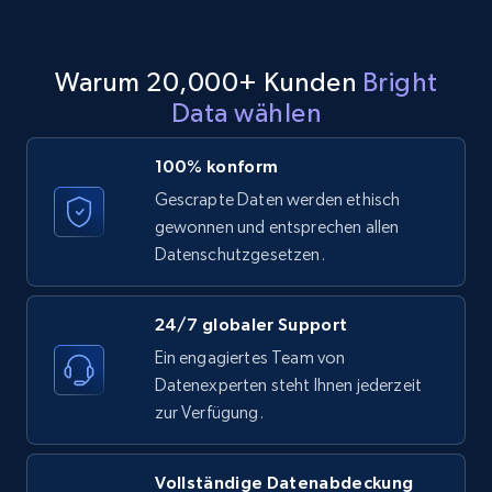
11.3K+
1.5K+
Gratis testen
Warum 20,000+ Kunden
Bright
Data wählen
LinkedIn posts - Discover posts by Profile
URL
100% konform
URL, ID, User id, Use url, Title, Headline, Post
text, Date posted, and more.
Gescrapte Daten werden ethisch
gewonnen und entsprechen allen
Datenschutzgesetzen.
11.3K+
1.5K+
Gratis testen
24/7 globaler Support
Ein engagiertes Team von
LinkedIn posts - Discover new posts
Datenexperten steht Ihnen jederzeit
company URL
zur Verfügung.
URL, ID, User id, Use url, Title, Headline, Post
text, Date posted, and more.
Vollständige Datenabdeckung