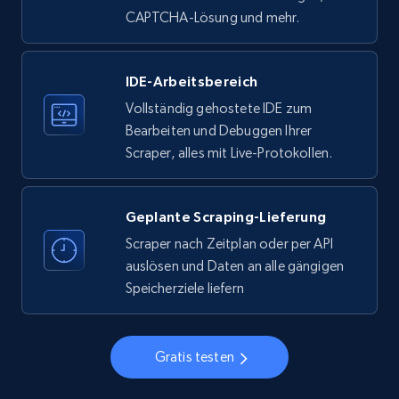
Employees in linkedin, About, Specialties, and
CAPTCHA-Lösung und mehr.
more.
IDE-Arbeitsbereich
33.5K+
3.5K+
Gratis testen
Vollständig gehostete IDE zum
Bearbeiten und Debuggen Ihrer
Scraper, alles mit Live-Protokollen.
Instagram - Profiles
Account, Fbid, ID, Followers, Posts count, Is
business account, Is professional account, Is
Geplante Scraping-Lieferung
verified, and more.
Scraper nach Zeitplan oder per API
auslösen und Daten an alle gängigen
22.3K+
3.4K+
Gratis testen
Speicherziele liefern
Gratis testen
Instagram - Profiles - Collect profile
information by user name