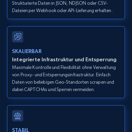
Strukturierte Daten in JSON, NDJSON oder CSV-
type and status
Dateien per Webhook oder API-Lieferung erhalten.
Zpid, City, State, HomeStatus, Address,
IsListingClaimedByCurrentSignedInUser,
IsCurrentSignedInAgentResponsible, Bedrooms,
and more.
12K+
1.3K+
Gratis testen
SKALIERBAR
Integrierte Infrastruktur und Entsperrung
Maximale Kontrolle und Flexibilität ohne Verwaltung
von Proxy- und Entsperrungsinfrastruktur. Einfach
Zillow properties listing information -
Daten von beliebigen Geo-Standorten scrapen und
Search by parameters on zillow and use the
dabei CAPTCHAs und Sperren vermeiden.
direct link as input
Zpid, City, State, HomeStatus, Address,
IsListingClaimedByCurrentSignedInUser,
IsCurrentSignedInAgentResponsible, Bedrooms,
and more.
STABIL