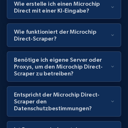
posts by hashtags
Wie erstelle ich einen Microchip
Direct mit einer KI-Eingabe?
URL, Title, Youtuber, Youtuber md5, Video url,
Video length, Likes, Views, and more.
Wie funktioniert der Microchip
8.1K+
714+
Gratis testen
Direct-Scraper?
Benötige ich eigene Server oder
Youtube - Videos posts - Discovery records
Proxys, um den Microchip Direct-
by Explore page URL
Scraper zu betreiben?
URL, Title, Youtuber, Youtuber md5, Video url,
Video length, Likes, Views, and more.
Entspricht der Microchip Direct-
8.1K+
714+
Gratis testen
Scraper den
Datenschutzbestimmungen?
Youtube - Videos posts - Discovery videos