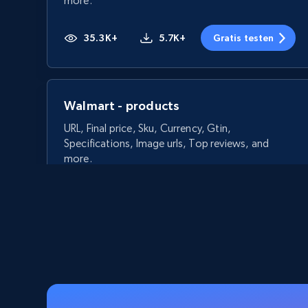
more.
35.3K+
5.7K+
Gratis testen
Walmart - products
URL, Final price, Sku, Currency, Gtin,
Specifications, Image urls, Top reviews, and
more.
5.6K+
875+
Gratis testen
Walmart - products - Discover