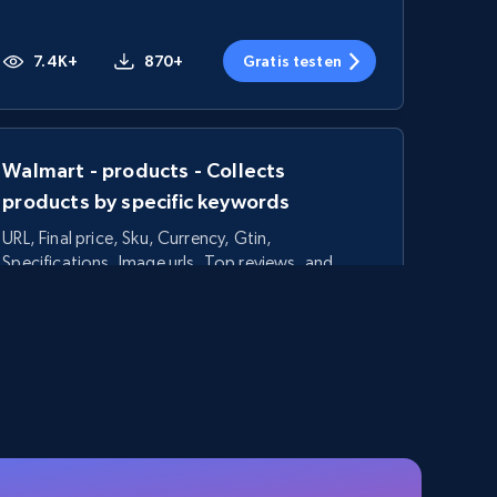
7.4K+
870+
Gratis testen
Walmart - products - Collects
products by specific keywords
URL, Final price, Sku, Currency, Gtin,
Specifications, Image urls, Top reviews, and
more.
5.6K+
875+
Gratis testen
TikTok Shop - category