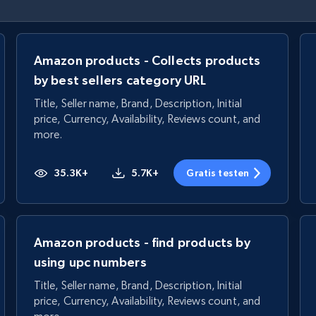
Amazon products - Collects products
by best sellers category URL
Title, Seller name, Brand, Description, Initial
price, Currency, Availability, Reviews count, and
more.
35.3K+
5.7K+
Gratis testen
Amazon products - find products by
using upc numbers
Title, Seller name, Brand, Description, Initial
price, Currency, Availability, Reviews count, and