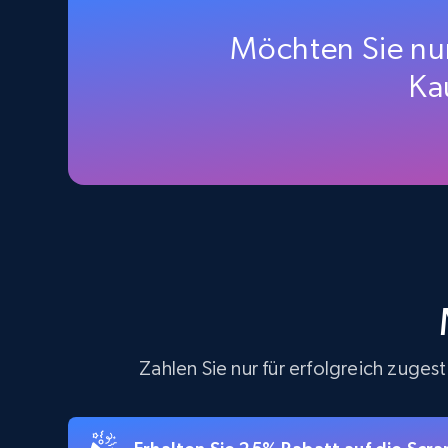
products by using sku numbers
Möchten Sie nur
URL, Final price, Sku, Currency, Gtin,
Specifications, Image urls, Top reviews, and
Ka
more.
5.6K+
875+
Gratis testen
TikTok Shop - Collect TikTok shop
products by keywords search
URL, Title, Available, Description, Currency, Initial
price, Final price, Discount percent, and more.
Zahlen Sie nur für erfolgreich zuge
5.4K+
668+
Gratis testen