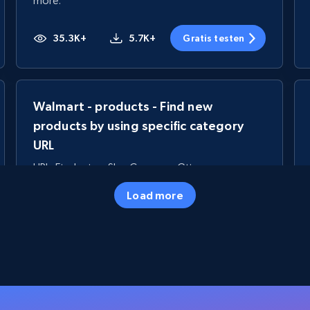
more.
35.3K+
5.7K+
Gratis testen
Walmart - products - Find new
products by using specific category
URL
URL, Final price, Sku, Currency, Gtin,
Specifications, Image urls, Top reviews, and
Load more
more.
5.6K+
875+
Gratis testen
TikTok Shop