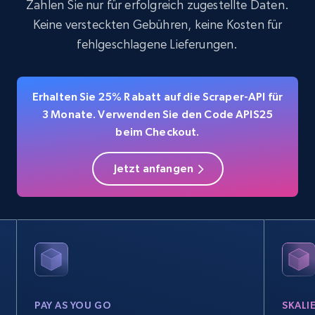
Zahlen Sie nur für erfolgreich zugestellte Daten.
Keine versteckten Gebühren, keine Kosten für
fehlgeschlagene Lieferungen.
Erhalten Sie 25% Rabatt auf die Scraper-API für
3 Monate. Verwenden Sie den Code APIS25
beim Checkout.
Jetzt anfangen
PAY AS YOU GO
SKALI