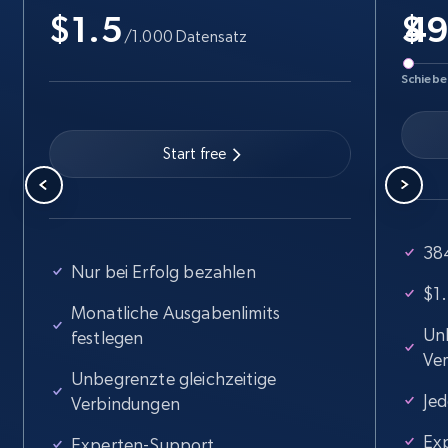
$1.5
$
/1.000 Datensatz
Schiebe
Start free
38
Nur bei Erfolg bezahlen
$1
Monatliche Ausgabenlimits
Unb
festlegen
Ve
Unbegrenzte gleichzeitige
Jed
Verbindungen
Ex
Experten-Support